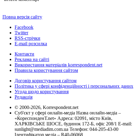
Повна версія сайту
Facebook
Twitter
RSS-стрічки
E-mail розсилка
Контакти
Реклама на сайті
Використання матеріалів korrespondent.net
Правила користування сайтом
Договір користування сайтом
Політика у сфері конфіденційності і персональних даних
Угода щодо користування
Редакція
© 2000-2026, Korrespondent.net
Суб'єкт у сфері онлайн-медіа Назва онлайн-медіа –
«КореспонденТ.net» Адреса: 02091, місто Київ,
ХАРКІВСЬКЕ ШОСЕ, будинок 172-Б, офіс 208/1 E-mail:
sunlight@mediadim.com.ua
Телефон: 044-205-43-00
Ідентифікатор медіа – R40-06068