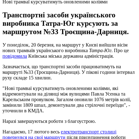
Нові трамваї курсуватимуть оновленими коліями
Транспортні засоби українського
виробника Татра-Юг курсують за
маршрутом №33 Троєщина-Дарниця.
У понеділок, 20 березня, на маршрут у Києві вийшли вісім
нових трамваїв українського виробника
Татра-Юг
. Про це
повідомила
Київська міська державна адміністрація.
Зазначається, що транспортні засоби працюватимуть на
маршруті №33 (Троєщина-Дарниця). У пікові години інтервал
руху складе 15 хвилин.
"Нові трамваї курсуватимуть оновленими коліями, які
відремонтували на ділянці між вулицями Павла Усенка та
Карельським провулком. Загалом оновили 1076 метрів колії,
замінили 1809 шпал, демонтували два стрілочні переїзди", -
уточнили в КМДА.
Наразі завершуються роботи з благоустрою.
Нагадаємо, 17 лютого весь
електротранспорт столиці
повернувся на свої маршрути
після призупинення роботи