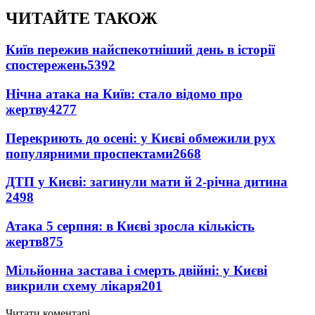
ЧИТАЙТЕ ТАКОЖ
Київ пережив найспекотніший день в історії
спостережень
5392
Нічна атака на Київ: стало відомо про
жертву
4277
Перекриють до осені: у Києві обмежили рух
популярними проспектами
2668
ДТП у Києві: загинули мати й 2-річна дитина
2498
Атака 5 серпня: в Києві зросла кількість
жертв
875
Мільйонна застава і смерть двійні: у Києві
викрили схему лікаря
201
Читати коментарі