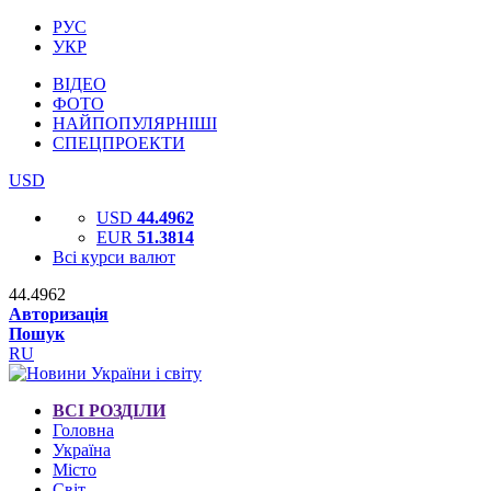
РУС
УКР
ВІДЕО
ФОТО
НАЙПОПУЛЯРНІШІ
СПЕЦПРОЕКТИ
USD
USD
44.4962
EUR
51.3814
Всі курси валют
44.4962
Авторизація
Пошук
RU
ВСІ РОЗДІЛИ
Головна
Україна
Місто
Світ