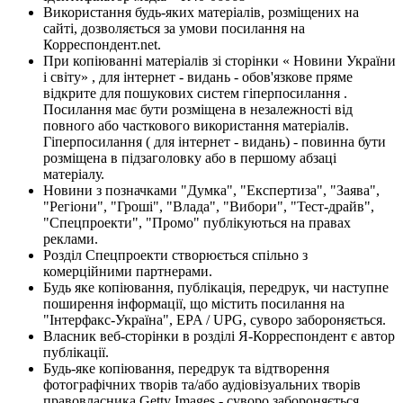
Використання будь-яких матеріалів, розміщених на
сайті, дозволяється за умови посилання на
Корреспондент.net.
При копіюванні матеріалів зі сторінки « Новини України
і світу» , для інтернет - видань - обов'язкове пряме
відкрите для пошукових систем гіперпосилання .
Посилання має бути розміщена в незалежності від
повного або часткового використання матеріалів.
Гіперпосилання ( для інтернет - видань) - повинна бути
розміщена в підзаголовку або в першому абзаці
матеріалу.
Новини з позначками "Думка", "Експертиза", "Заява",
"Регіони", "Гроші", "Влада", "Вибори", "Тест-драйв",
"Спецпроекти", "Промо" публікуються на правах
реклами.
Розділ Спецпроекти створюється спільно з
комерційними партнерами.
Будь яке копіювання, публікація, передрук, чи наступне
поширення інформації, що містить посилання на
"Інтерфакс-Україна", EPA / UPG, суворо забороняється.
Власник веб-сторінки в розділі Я-Корреспондент є автор
публікації.
Будь-яке копіювання, передрук та відтворення
фотографічних творів та/або аудіовізуальних творів
правовласника Getty Images - суворо забороняється.