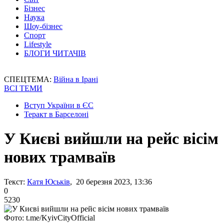
Бізнес
Наука
Шоу-бізнес
Спорт
Lifestyle
БЛОГИ ЧИТАЧІВ
СПЕЦТЕМА:
Війна в Ірані
ВСІ ТЕМИ
Вступ України в ЄС
Теракт в Барселоні
У Києві вийшли на рейс вісім
нових трамваїв
Текст:
Катя Юськів
, 20 березня 2023, 13:36
0
5230
Фото: t.me/KyivCityOfficial