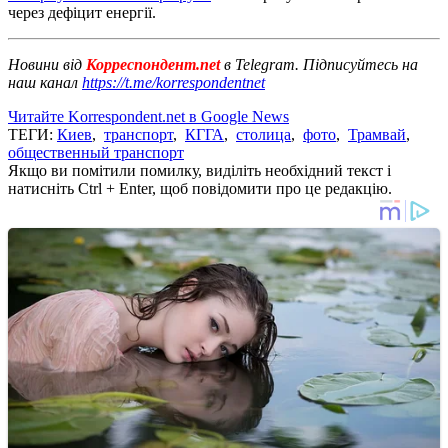
через дефіцит енергії.
Новини від
Корреспондент.net
в Telegram. Підписуйтесь на
наш канал
https://t.me/korrespondentnet
Читайте Korrespondent.net в Google News
ТЕГИ:
Киев
,
транспорт
,
КГГА
,
столица
,
фото
,
Трамвай
,
общественный транспорт
Якщо ви помітили помилку, виділіть необхідний текст і
натисніть Ctrl + Enter, щоб повідомити про це редакцію.