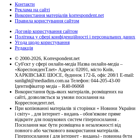
Контакти
Реклама на сайті
Використання матеріалів korrespondent.net
Правила користування сайтом
Договір користування сайтом
Політика у сфері конфіденційності і персональних даних
Угода щодо користування
Редакція
© 2000-2026, Korrespondent.net
Суб'єкт у сфері онлайн-медіа Назва онлайн-медіа –
«КореспонденТ.net» Адреса: 02091, місто Київ,
ХАРКІВСЬКЕ ШОСЕ, будинок 172-Б, офіс 208/1 E-mail:
sunlight@mediadim.com.ua
Телефон: 044-205-43-00
Ідентифікатор медіа – R40-06068
Використання будь-яких матеріалів, розміщених на
сайті, дозволяється за умови посилання на
Корреспондент.net.
При копіюванні матеріалів зі сторінки « Новини України
і світу» , для інтернет - видань - обов'язкове пряме
відкрите для пошукових систем гіперпосилання .
Посилання має бути розміщена в незалежності від
повного або часткового використання матеріалів.
Гіперпосилання ( для інтернет - видань) - повинна бути