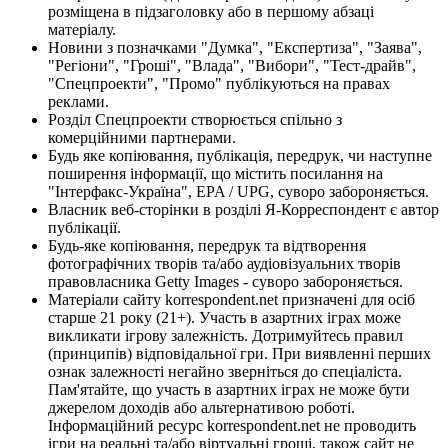
розміщена в підзаголовку або в першому абзаці
матеріалу.
Новини з позначками "Думка", "Експертиза", "Заява",
"Регіони", "Гроші", "Влада", "Вибори", "Тест-драйв",
"Спецпроекти", "Промо" публікуються на правах
реклами.
Розділ Спецпроекти створюється спільно з
комерційними партнерами.
Будь яке копіювання, публікація, передрук, чи наступне
поширення інформації, що містить посилання на
"Інтерфакс-Україна", EPA / UPG, суворо забороняється.
Власник веб-сторінки в розділі Я-Корреспондент є автор
публікації.
Будь-яке копіювання, передрук та відтворення
фотографічних творів та/або аудіовізуальних творів
правовласника Getty Images - суворо забороняється.
Матеріали сайту korrespondent.net призначені для осіб
старше 21 року (21+). Участь в азартних іграх може
викликати ігрову залежність. Дотримуйтесь правил
(принципів) відповідальної гри. При виявленні перших
ознак залежності негайно зверніться до спеціаліста.
Пам'ятайте, що участь в азартних іграх не може бути
джерелом доходів або альтернативою роботі.
Інформаційний ресурс korrespondent.net не проводить
ігри на реальні та/або віртуальні гроші, також сайт не