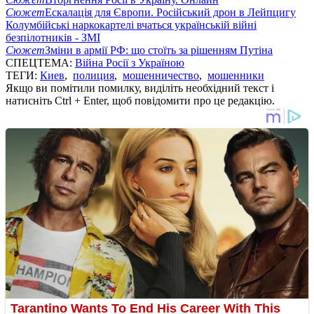
Сюжет
Ескалація для Європи. Російський дрон в Лейпцигу
Колумбійські наркокартелі вчаться українській війні
безпілотників - ЗМІ
Сюжет
Зміни в армії РФ: що стоїть за рішенням Путіна
СПЕЦТЕМА:
Війна Росії з Україною
ТЕГИ:
Киев
,
полиция
,
мошенничество
,
мошенники
Якщо ви помітили помилку, виділіть необхідний текст і
натисніть Ctrl + Enter, щоб повідомити про це редакцію.