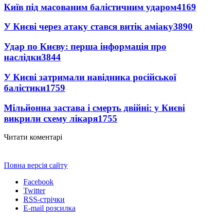
Київ під масованим балістичним ударом
4169
У Києві через атаку стався витік аміаку
3890
Удар по Києву: перша інформація про
наслідки
3844
У Києві затримали навідника російської
балістики
1759
Мільйонна застава і смерть двійні: у Києві
викрили схему лікаря
1755
Читати коментарі
Повна версія сайту
Facebook
Twitter
RSS-стрічки
E-mail розсилка