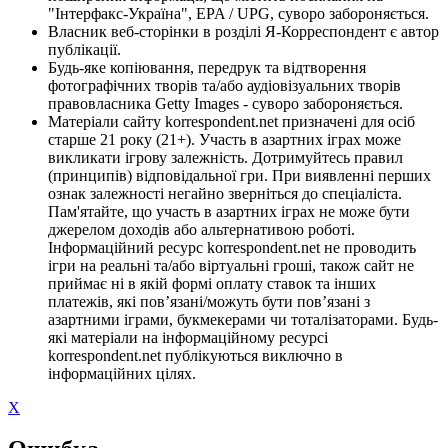
"Інтерфакс-Україна", EPA / UPG, суворо забороняється.
Власник веб-сторінки в розділі Я-Корреспондент є автор
публікації.
Будь-яке копіювання, передрук та відтворення
фотографічних творів та/або аудіовізуальних творів
правовласника Getty Images - суворо забороняється.
Матеріали сайту korrespondent.net призначені для осіб
старше 21 року (21+). Участь в азартних іграх може
викликати ігрову залежність. Дотримуйтесь правил
(принципів) відповідальної гри. При виявленні перших
ознак залежності негайно зверніться до спеціаліста.
Пам'ятайте, що участь в азартних іграх не може бути
джерелом доходів або альтернативою роботі.
Інформаційний ресурс korrespondent.net не проводить
ігри на реальні та/або віртуальні гроші, також сайт не
приймає ні в якій формі оплату ставок та інших
платежів, які пов’язані/можуть бути пов’язані з
азартними іграми, букмекерами чи тоталізаторами. Будь-
які матеріали на інформаційному ресурсі
korrespondent.net публікуються виключно в
інформаційних цілях.
X