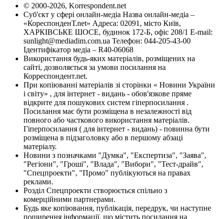
© 2000-2026, Korrespondent.net
Суб'єкт у сфері онлайн-медіа Назва онлайн-медіа –
«КореспонденТ.net» Адреса: 02091, місто Київ,
ХАРКІВСЬКЕ ШОСЕ, будинок 172-Б, офіс 208/1 E-mail:
sunlight@mediadim.com.ua
Телефон: 044-205-43-00
Ідентифікатор медіа – R40-06068
Використання будь-яких матеріалів, розміщених на
сайті, дозволяється за умови посилання на
Корреспондент.net.
При копіюванні матеріалів зі сторінки « Новини України
і світу» , для інтернет - видань - обов'язкове пряме
відкрите для пошукових систем гіперпосилання .
Посилання має бути розміщена в незалежності від
повного або часткового використання матеріалів.
Гіперпосилання ( для інтернет - видань) - повинна бути
розміщена в підзаголовку або в першому абзаці
матеріалу.
Новини з позначками "Думка", "Експертиза", "Заява",
"Регіони", "Гроші", "Влада", "Вибори", "Тест-драйв",
"Спецпроекти", "Промо" публікуються на правах
реклами.
Розділ Спецпроекти створюється спільно з
комерційними партнерами.
Будь яке копіювання, публікація, передрук, чи наступне
поширення інформації, що містить посилання на