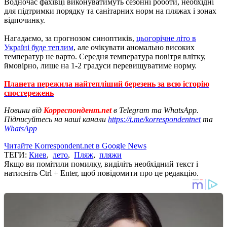
Водночас фахівці виконуватимуть сезонні роботи, необхідні
для підтримки порядку та санітарних норм на пляжах і зонах
відпочинку.
Нагадаємо, за прогнозом синоптиків,
цьогорічне літо в
Україні буде теплим
, але очікувати аномально високих
температур не варто. Середня температура повітря влітку,
ймовірно, лише на 1-2 градуси перевищуватиме норму.
Планета пережила найтепліший березень за всю історію
спостережень
Новини від
Корреспондент.net
в Telegram та WhatsApp.
Підписуйтесь на наші канали
https://t.me/korrespondentnet
та
WhatsApp
Читайте Korrespondent.net в Google News
ТЕГИ:
Киев
,
лето
,
Пляж
,
пляжи
Якщо ви помітили помилку, виділіть необхідний текст і
натисніть Ctrl + Enter, щоб повідомити про це редакцію.