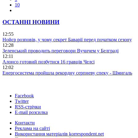
10
ОСТАННІ НОВИНИ
12:55
Нойєр розповів, у чому секрет Баварії перед початком сезону
12:28
Зеленський проводить переговори Вучичем у Белграді
12:11
Алонсо готовий позбутися 16 гравців Челсі
12:02
Енергосистема пройшла рекордну серпневу спеку - Шмигаль
Facebook
Twitter
RSS-стрічки
E-mail розсилка
Контакти
Реклама на сайті
Використання матеріалів korrespondent.net