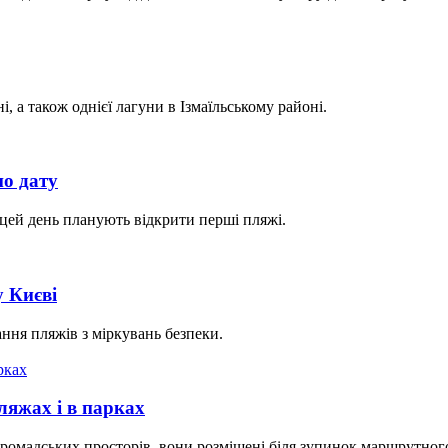
, а також однієї лагуни в Ізмаїльському районі.
но дату
 цей день планують відкрити перші пляжі.
 Києві
ння пляжів з міркувань безпеки.
ляжах і в парках
ромадських просторів, вони розміщені біля зупинок маршрутного 