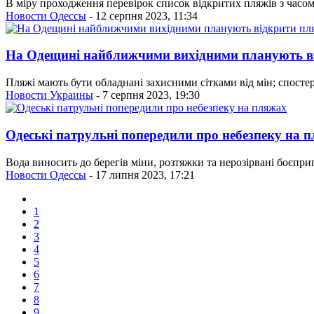
В міру проходження перевірок список відкритих пляжів з часом
Новости Одессы
- 12 серпня 2023, 11:34
На Одещині найближчими вихідними планують в
Пляжі мають бути обладнані захисними сітками від мін; спост
Новости Украины
- 7 серпня 2023, 19:30
Одеські патрульні попередили про небезпеку на 
Вода виносить до берегів міни, розтяжки та нерозірвані боєпр
Новости Одессы
- 17 липня 2023, 17:21
1
2
3
4
5
6
7
8
9