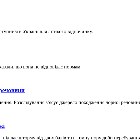
тупним в Україні для літнього відпочинку.
казали, що вона не відповідає нормам.
 речовини
нення. Розслідування з’ясує джерело походження чорної речовини 
жі
, під час шторму від двох балів та в темну пору доби перебуванн