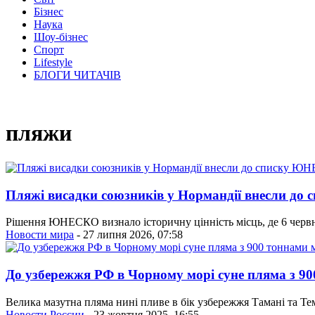
Бізнес
Наука
Шоу-бізнес
Спорт
Lifestyle
БЛОГИ ЧИТАЧІВ
пляжи
Пляжі висадки союзників у Нормандії внесли д
Рішення ЮНЕСКО визнало історичну цінність місць, де 6 червня
Новости мира
- 27 липня 2026, 07:58
До узбережжя РФ в Чорному морі суне пляма з 90
Велика мазутна пляма нині пливе в бік узбережжя Тамані та Те
Новости России
- 23 жовтня 2025, 16:55