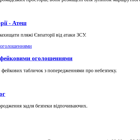
ії - Атеш
ахищати пляжі Євпаторії від атаки ЗСУ.
ів фейковими оголошеннями
ю фейкових табличок з попередженнями про небезпеку.
ог
ородження задля безпеки відпочиваючих.