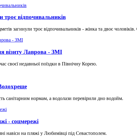
и троє відпочивальників
едметів загинули троє відпочивальників - жінка та двоє чоловікі
я візиту Лаврова - ЗМІ
час своєї недавньої поїздки в Північну Корею.
 Водохреще
сть санітарним нормам, а водолази перевірили дно водойм.
жі - соцмережі
'яні навіси на пляжі у Любимівці під Севастополем.