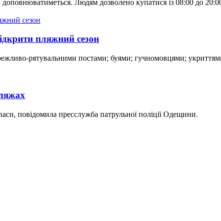
 доповнюватиметься. Людям дозволено купатися із 08:00 до 20:0
ідкрити пляжний сезон
ережливо-рятувальними постами; буями; гучномовцями; укриттями
пляжах
ипаси, повідомила пресслужба патрульної поліції Одещини.