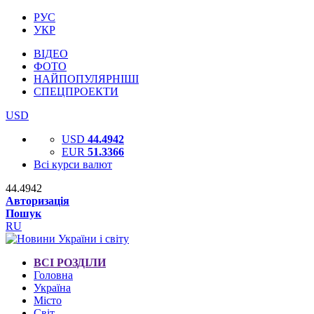
РУС
УКР
ВІДЕО
ФОТО
НАЙПОПУЛЯРНІШІ
СПЕЦПРОЕКТИ
USD
USD
44.4942
EUR
51.3366
Всі курси валют
44.4942
Авторизація
Пошук
RU
ВСІ РОЗДІЛИ
Головна
Україна
Місто
Світ