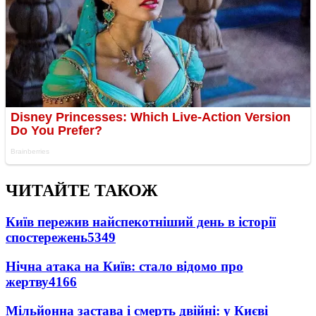
ЧИТАЙТЕ ТАКОЖ
Київ пережив найспекотніший день в історії
спостережень
5349
Нічна атака на Київ: стало відомо про
жертву
4166
Мільйонна застава і смерть двійні: у Києві