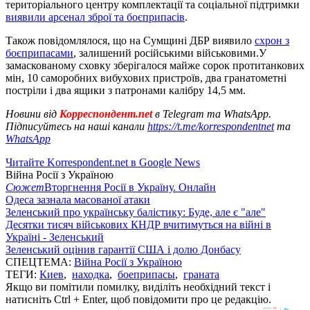
територіального центру комплектації та соціальної підтримки
виявили арсенал зброї та боєприпасів
.
Також повідомлялося, що на Сумщині ДБР виявило
схрон з
боєприпасами
, залишений російськими військовими.У
замаскованому сховку зберігалося майже сорок протитанкових
мін, 10 саморобних вибухових пристроїв, два гранатометні
постріли і два ящики з патронами калібру 14,5 мм.
Новини від
Корреспондент.net
в Telegram та WhatsApp.
Підписуйтесь на наші канали
https://t.me/korrespondentnet
та
WhatsApp
Читайте Korrespondent.net в Google News
Війна Росії з Україною
Сюжет
Вторгнення Росії в Україну. Онлайн
Одеса зазнала масованої атаки
Зеленський про українську балістику: Буде, але є "але"
Десятки тисяч військових КНДР вчитимуться на війні в
Україні - Зеленський
Зеленський оцінив гарантії США і долю Донбасу
СПЕЦТЕМА:
Війна Росії з Україною
ТЕГИ:
Киев
,
находка
,
боеприпасы
,
граната
Якщо ви помітили помилку, виділіть необхідний текст і
натисніть Ctrl + Enter, щоб повідомити про це редакцію.