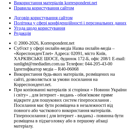
Використання матеріалів korrespondent.net
Правила користування сайтом
Договір користування сайтом
Політика у сфері конфіденційності і персональних даних
Угода щодо користування
Редакція
© 2000-2026, Korrespondent.net
Суб'єкт у сфері онлайн-медіа Назва онлайн-медіа –
«КореспонденТ.net» Адреса: 02091, місто Київ,
ХАРКІВСЬКЕ ШОСЕ, будинок 172-Б, офіс 208/1 E-mail:
sunlight@mediadim.com.ua
Телефон: 044-205-43-00
Ідентифікатор медіа – R40-06068
Використання будь-яких матеріалів, розміщених на
сайті, дозволяється за умови посилання на
Корреспондент.net.
При копіюванні матеріалів зі сторінки « Новини України
і світу» , для інтернет - видань - обов'язкове пряме
відкрите для пошукових систем гіперпосилання .
Посилання має бути розміщена в незалежності від
повного або часткового використання матеріалів.
Гіперпосилання ( для інтернет - видань) - повинна бути
розміщена в підзаголовку або в першому абзаці
матеріалу.