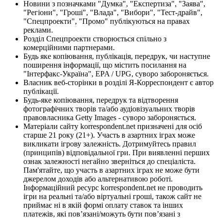
Новини з позначками "Думка", "Експертиза", "Заява",
"Регіони", "Гроші", "Влада", "Вибори", "Тест-драйв",
"Спецпроекти", "Промо" публікуються на правах
реклами.
Розділ Спецпроекти створюється спільно з
комерційними партнерами.
Будь яке копіювання, публікація, передрук, чи наступне
поширення інформації, що містить посилання на
"Інтерфакс-Україна", EPA / UPG, суворо забороняється.
Власник веб-сторінки в розділі Я-Корреспондент є автор
публікації.
Будь-яке копіювання, передрук та відтворення
фотографічних творів та/або аудіовізуальних творів
правовласника Getty Images - суворо забороняється.
Матеріали сайту korrespondent.net призначені для осіб
старше 21 року (21+). Участь в азартних іграх може
викликати ігрову залежність. Дотримуйтесь правил
(принципів) відповідальної гри. При виявленні перших
ознак залежності негайно зверніться до спеціаліста.
Пам'ятайте, що участь в азартних іграх не може бути
джерелом доходів або альтернативою роботі.
Інформаційний ресурс korrespondent.net не проводить
ігри на реальні та/або віртуальні гроші, також сайт не
приймає ні в якій формі оплату ставок та інших
платежів, які пов’язані/можуть бути пов’язані з