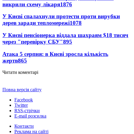
викрили схему лікаря
1876
У Києві спалахнули протести проти вирубки
дерев заради тепломережі
1078
У Києві пенсіонерка віддала шахраям $18 тисяч
через "перевірку СБУ"
895
Атака 5 серпня: в Києві зросла кількість
жертв
865
Читати коментарі
Повна версія сайту
Facebook
Twitter
RSS-стрічки
E-mail розсилка
Контакти
Реклама на сайті