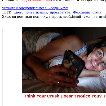
Читайте Korrespondent.net в Google News
ТЕГИ:
Киев
,
приватизация
,
прокуратура
,
Феофания
,
отель
Якщо ви помітили помилку, виділіть необхідний текст і натисніт