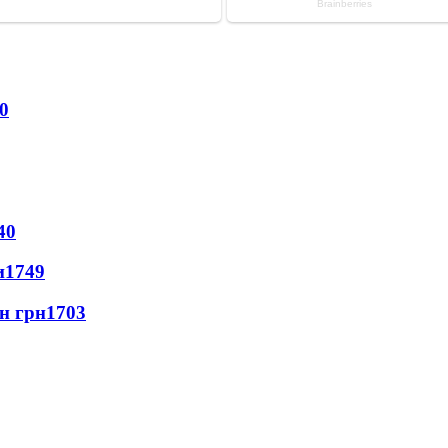
0
40
и
1749
лн грн
1703