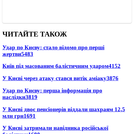
ЧИТАЙТЕ ТАКОЖ
Удар по Києву: стало відомо про перші
жертви
5483
Київ під масованим балістичним ударом
4152
У Києві через атаку стався витік аміаку
3876
Удар по Києву: перша інформація про
наслідки
3819
У Києві двоє пенсіонерів віддали шахраям 12,5
млн грн
1691
У Києві затримали навідника російської