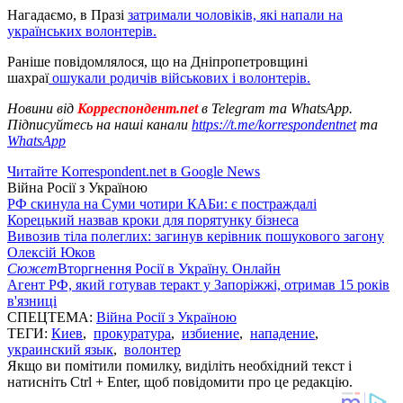
Нагадаємо, в Празі
затримали чоловіків, які напали на
українських волонтерів.
Раніше повідомлялося, що на Дніпропетровщині
шахраї
ошукали родичів військових і волонтерів.
Новини від
Корреспондент.net
в Telegram та WhatsApp.
Підписуйтесь на наші канали
https://t.me/korrespondentnet
та
WhatsApp
Читайте Korrespondent.net в Google News
Війна Росії з Україною
РФ скинула на Суми чотири КАБи: є постраждалі
Корецький назвав кроки для порятунку бізнеса
Вивозив тіла полеглих: загинув керівник пошукового загону
Олексій Юков
Сюжет
Вторгнення Росії в Україну. Онлайн
Агент РФ, який готував теракт у Запоріжжі, отримав 15 років
в'язниці
СПЕЦТЕМА:
Війна Росії з Україною
ТЕГИ:
Киев
,
прокуратура
,
избиение
,
нападение
,
украинский язык
,
волонтер
Якщо ви помітили помилку, виділіть необхідний текст і
натисніть Ctrl + Enter, щоб повідомити про це редакцію.