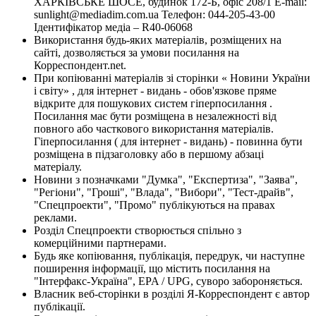
ХАРКІВСЬКЕ ШОСЕ, будинок 172-Б, офіс 208/1 E-mail:
sunlight@mediadim.com.ua
Телефон: 044-205-43-00
Ідентифікатор медіа – R40-06068
Використання будь-яких матеріалів, розміщених на
сайті, дозволяється за умови посилання на
Корреспондент.net.
При копіюванні матеріалів зі сторінки « Новини України
і світу» , для інтернет - видань - обов'язкове пряме
відкрите для пошукових систем гіперпосилання .
Посилання має бути розміщена в незалежності від
повного або часткового використання матеріалів.
Гіперпосилання ( для інтернет - видань) - повинна бути
розміщена в підзаголовку або в першому абзаці
матеріалу.
Новини з позначками "Думка", "Експертиза", "Заява",
"Регіони", "Гроші", "Влада", "Вибори", "Тест-драйв",
"Спецпроекти", "Промо" публікуються на правах
реклами.
Розділ Спецпроекти створюється спільно з
комерційними партнерами.
Будь яке копіювання, публікація, передрук, чи наступне
поширення інформації, що містить посилання на
"Інтерфакс-Україна", EPA / UPG, суворо забороняється.
Власник веб-сторінки в розділі Я-Корреспондент є автор
публікації.