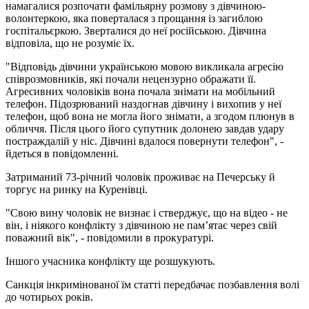
намагалися розпочати фамільярну розмову з дівчиною-
волонтеркою, яка поверталася з прощання із загиблою
госпітальєркою. Зверталися до неї російською. Дівчина
відповіла, що не розуміє їх.
"Відповідь дівчини українською мовою викликала агресію
співрозмовників, які почали нецензурно ображати її.
Агресивних чоловіків вона почала знімати на мобільний
телефон. Підозрюваний наздогнав дівчину і вихопив у неї
телефон, щоб вона не могла його знімати, а згодом плюнув в
обличчя. Після цього його супутник долонею завдав удару
постраждалій у ніс. Дівчині вдалося повернути телефон", -
йдеться в повідомленні.
Затриманий 73-річний чоловік проживає на Печерську й
торгує на ринку на Куренівці.
"Свою вину чоловік не визнає і стверджує, що на відео - не
він, і ніякого конфлікту з дівчиною не пам’ятає через свій
поважний вік", - повідомили в прокуратурі.
Іншого учасника конфлікту ще розшукують.
Санкція інкримінованої їм статті передбачає позбавлення волі
до чотирьох років.