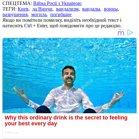
СПЕЦТЕМА:
Війна Росії з Україною
ТЕГИ:
Киев
,
да Винчи
,
вандализм
,
вандалы
,
воины
,
разрушения
,
могила
,
погибшие
Якщо ви помітили помилку, виділіть необхідний текст і
натисніть Ctrl + Enter, щоб повідомити про це редакцію.