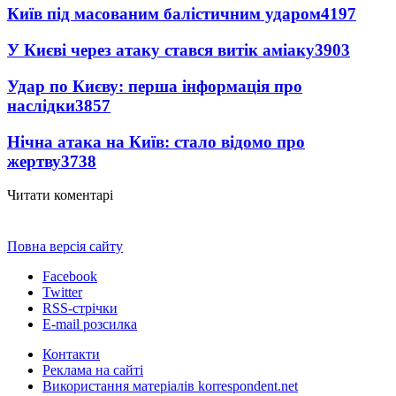
Київ під масованим балістичним ударом
4197
У Києві через атаку стався витік аміаку
3903
Удар по Києву: перша інформація про
наслідки
3857
Нічна атака на Київ: стало відомо про
жертву
3738
Читати коментарі
Повна версія сайту
Facebook
Twitter
RSS-стрічки
E-mail розсилка
Контакти
Реклама на сайті
Використання матеріалів korrespondent.net