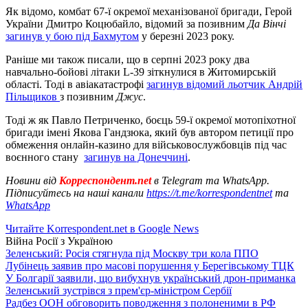
Як відомо, комбат 67-ї окремої механізованої бригади, Герой
України Дмитро Коцюбайло, відомий за позивним
Да Вінчі
загинув у бою під Бахмутом
у березні 2023 року.
Раніше ми також писали, що в серпні 2023 року два
навчально-бойові літаки L-39 зіткнулися в Житомирській
області. Тоді в авіакатастрофі
загинув відомий льотчик Андрій
Пільщиков
з позивним
Джус
.
Тоді ж як Павло Петриченко, боєць 59-ї окремої мотопіхотної
бригади імені Якова Гандзюка, який був автором петиції про
обмеження онлайн-казино для військовослужбовців під час
воєнного стану
загинув на Донеччині
.
Новини від
Корреспондент.net
в Telegram та WhatsApp.
Підписуйтесь на наші канали
https://t.me/korrespondentnet
та
WhatsApp
Читайте Korrespondent.net в Google News
Війна Росії з Україною
Зеленський: Росія стягнула під Москву три кола ППО
Лубінець заявив про масові порушення у Берегівському ТЦК
У Болгарії заявили, що вибухнув український дрон-приманка
Зеленський зустрівся з прем'єр-міністром Сербії
Радбез ООН обговорить поводження з полоненими в РФ