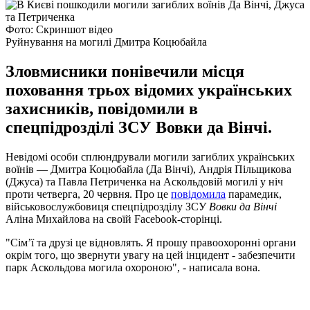
Фото: Скриншот відео
Руйнування на могилі Дмитра Коцюбайла
Зловмисники понівечили місця
поховання трьох відомих українських
захисників, повідомили в
спецпідрозділі ЗСУ Вовки да Вінчі.
Невідомі особи сплюндрували могили загиблих українських
воїнів — Дмитра Коцюбайла (Да Вінчі), Андрія Пільщикова
(Джуса) та Павла Петриченка на Аскольдовій могилі у ніч
проти четверга, 20 червня. Про це
повідомила
парамедик,
військовослужбовиця спецпідрозділу ЗСУ
Вовки да Вінчі
Аліна Михайлова на своїй Facebook-сторінці.
"Сімʼї та друзі це відновлять. Я прошу правоохоронні органи
окрім того, що звернути увагу на цей інцидент - забезпечити
парк Аскольдова могила охороною", - написала вона.