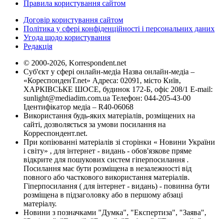
Правила користування сайтом
Договір користування сайтом
Політика у сфері конфіденційності і персональних даних
Угода щодо користування
Редакція
© 2000-2026, Korrespondent.net
Суб'єкт у сфері онлайн-медіа Назва онлайн-медіа –
«КореспонденТ.net» Адреса: 02091, місто Київ,
ХАРКІВСЬКЕ ШОСЕ, будинок 172-Б, офіс 208/1 E-mail:
sunlight@mediadim.com.ua
Телефон: 044-205-43-00
Ідентифікатор медіа – R40-06068
Використання будь-яких матеріалів, розміщених на
сайті, дозволяється за умови посилання на
Корреспондент.net.
При копіюванні матеріалів зі сторінки « Новини України
і світу» , для інтернет - видань - обов'язкове пряме
відкрите для пошукових систем гіперпосилання .
Посилання має бути розміщена в незалежності від
повного або часткового використання матеріалів.
Гіперпосилання ( для інтернет - видань) - повинна бути
розміщена в підзаголовку або в першому абзаці
матеріалу.
Новини з позначками "Думка", "Експертиза", "Заява",