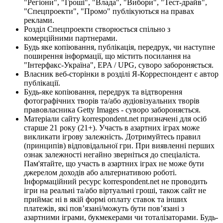
"Регіони", "Гроші", "Влада", "Вибори", "Тест-драйв",
"Спецпроекти", "Промо" публікуються на правах
реклами.
Розділ Спецпроекти створюється спільно з
комерційними партнерами.
Будь яке копіювання, публікація, передрук, чи наступне
поширення інформації, що містить посилання на
"Інтерфакс-Україна", EPA / UPG, суворо забороняється.
Власник веб-сторінки в розділі Я-Корреспондент є автор
публікації.
Будь-яке копіювання, передрук та відтворення
фотографічних творів та/або аудіовізуальних творів
правовласника Getty Images - суворо забороняється.
Матеріали сайту korrespondent.net призначені для осіб
старше 21 року (21+). Участь в азартних іграх може
викликати ігрову залежність. Дотримуйтесь правил
(принципів) відповідальної гри. При виявленні перших
ознак залежності негайно зверніться до спеціаліста.
Пам'ятайте, що участь в азартних іграх не може бути
джерелом доходів або альтернативою роботі.
Інформаційний ресурс korrespondent.net не проводить
ігри на реальні та/або віртуальні гроші, також сайт не
приймає ні в якій формі оплату ставок та інших
платежів, які пов’язані/можуть бути пов’язані з
азартними іграми, букмекерами чи тоталізаторами. Будь-