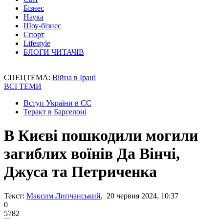
Бізнес
Наука
Шоу-бізнес
Спорт
Lifestyle
БЛОГИ ЧИТАЧІВ
СПЕЦТЕМА:
Війна в Ірані
ВСІ ТЕМИ
Вступ України в ЄС
Теракт в Барселоні
В Києві пошкодили могили
загиблих воїнів Да Вінчі,
Джуса та Петриченка
Текст:
Максим Липчанський
, 20 червня 2024, 10:37
0
5782