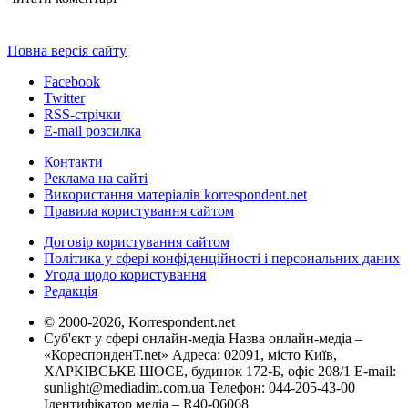
Повна версія сайту
Facebook
Twitter
RSS-стрічки
E-mail розсилка
Контакти
Реклама на сайті
Використання матеріалів korrespondent.net
Правила користування сайтом
Договір користування сайтом
Політика у сфері конфіденційності і персональних даних
Угода щодо користування
Редакція
© 2000-2026, Korrespondent.net
Суб'єкт у сфері онлайн-медіа Назва онлайн-медіа –
«КореспонденТ.net» Адреса: 02091, місто Київ,
ХАРКІВСЬКЕ ШОСЕ, будинок 172-Б, офіс 208/1 E-mail:
sunlight@mediadim.com.ua
Телефон: 044-205-43-00
Ідентифікатор медіа – R40-06068