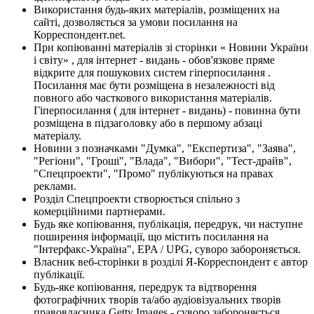
Використання будь-яких матеріалів, розміщених на
сайті, дозволяється за умови посилання на
Корреспондент.net.
При копіюванні матеріалів зі сторінки « Новини України
і світу» , для інтернет - видань - обов'язкове пряме
відкрите для пошукових систем гіперпосилання .
Посилання має бути розміщена в незалежності від
повного або часткового використання матеріалів.
Гіперпосилання ( для інтернет - видань) - повинна бути
розміщена в підзаголовку або в першому абзаці
матеріалу.
Новини з позначками "Думка", "Експертиза", "Заява",
"Регіони", "Гроші", "Влада", "Вибори", "Тест-драйв",
"Спецпроекти", "Промо" публікуються на правах
реклами.
Розділ Спецпроекти створюється спільно з
комерційними партнерами.
Будь яке копіювання, публікація, передрук, чи наступне
поширення інформації, що містить посилання на
"Інтерфакс-Україна", EPA / UPG, суворо забороняється.
Власник веб-сторінки в розділі Я-Корреспондент є автор
публікації.
Будь-яке копіювання, передрук та відтворення
фотографічних творів та/або аудіовізуальних творів
правовласника Getty Images - суворо забороняється.