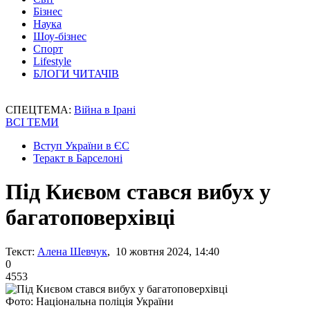
Бізнес
Наука
Шоу-бізнес
Спорт
Lifestyle
БЛОГИ ЧИТАЧІВ
СПЕЦТЕМА:
Війна в Ірані
ВСІ ТЕМИ
Вступ України в ЄС
Теракт в Барселоні
Під Києвом стався вибух у
багатоповерхівці
Текст:
Алена Шевчук
, 10 жовтня 2024, 14:40
0
4553
Фото: Національна поліція України