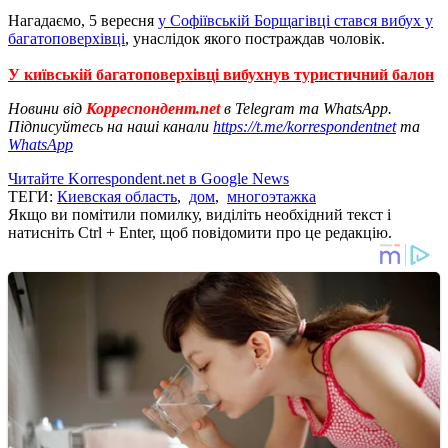
Нагадаємо, 5 вересня
у Софіївській Борщагівці стався вибух у
багатоповерхівці
, унаслідок якого постраждав чоловік.
У київській багатоповерхівці вибухнув туристичний балон
Новини від
Корреспондент.net
в Telegram та WhatsApp.
Підписуйтесь на наші канали
https://t.me/korrespondentnet
та
WhatsApp
Читайте Korrespondent.net в Google News
ТЕГИ:
Киевская область
,
дом
,
многоэтажка
Якщо ви помітили помилку, виділіть необхідний текст і
натисніть Ctrl + Enter, щоб повідомити про це редакцію.