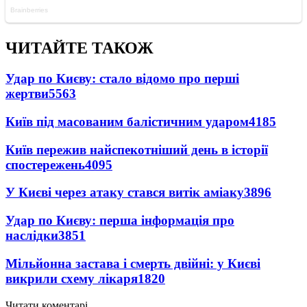
ЧИТАЙТЕ ТАКОЖ
Удар по Києву: стало відомо про перші
жертви
5563
Київ під масованим балістичним ударом
4185
Київ пережив найспекотніший день в історії
спостережень
4095
У Києві через атаку стався витік аміаку
3896
Удар по Києву: перша інформація про
наслідки
3851
Мільйонна застава і смерть двійні: у Києві
викрили схему лікаря
1820
Читати коментарі