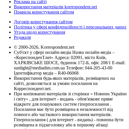
Реклама на сайті
Використання матеріалів korrespondent.net
Правила користування сайтом
Договір користування сайтом
Політика у сфері конфіденційності і персональних даних
Угода щодо користування
Редакція
© 2000-2026, Korrespondent.net
Суб'єкт у сфері онлайн-медіа Назва онлайн-медіа –
«КореспонденТ.net» Адреса: 02091, місто Київ,
ХАРКІВСЬКЕ ШОСЕ, будинок 172-Б, офіс 208/1 E-mail:
sunlight@mediadim.com.ua
Телефон: 044-205-43-00
Ідентифікатор медіа – R40-06068
Використання будь-яких матеріалів, розміщених на
сайті, дозволяється за умови посилання на
Корреспондент.net.
При копіюванні матеріалів зі сторінки « Новини України
і світу» , для інтернет - видань - обов'язкове пряме
відкрите для пошукових систем гіперпосилання .
Посилання має бути розміщена в незалежності від
повного або часткового використання матеріалів.
Гіперпосилання ( для інтернет - видань) - повинна бути
розміщена в підзаголовку або в першому абзаці