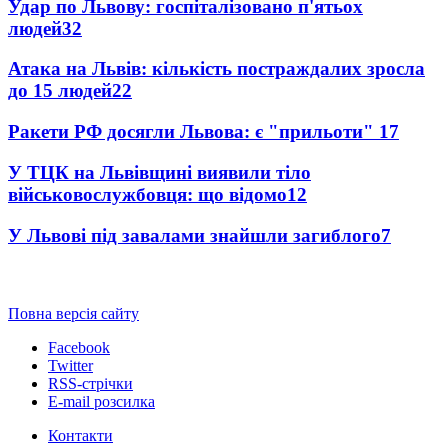
Удар по Львову: госпіталізовано п'ятьох
людей
32
Атака на Львів: кількість постраждалих зросла
до 15 людей
22
Ракети РФ досягли Львова: є "прильоти"
17
У ТЦК на Львівщині виявили тіло
військовослужбовця: що відомо
12
У Львові під завалами знайшли загиблого
7
Повна версія сайту
Facebook
Twitter
RSS-стрічки
E-mail розсилка
Контакти