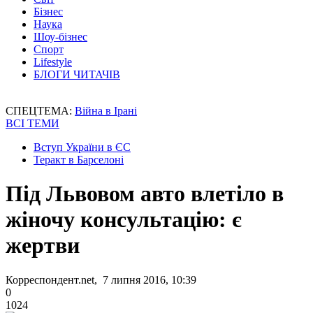
Бізнес
Наука
Шоу-бізнес
Спорт
Lifestyle
БЛОГИ ЧИТАЧІВ
СПЕЦТЕМА:
Війна в Ірані
ВСІ ТЕМИ
Вступ України в ЄС
Теракт в Барселоні
Під Львовом авто влетіло в
жіночу консультацію: є
жертви
Корреспондент.net, 7 липня 2016, 10:39
0
1024