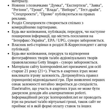
матеріалу.
Новини з позначками "Думка", "Експертиза", "Заява",
"Регіони", "Гроші", "Влада", "Вибори", "Тест-драйв",
"Спецпроекти", "Промо" публікуються на правах
реклами.
Розділ Спецпроекти створюється спільно з
комерційними партнерами.
Будь яке копіювання, публікація, передрук, чи наступне
поширення інформації, що містить посилання на
"Інтерфакс-Україна", EPA / UPG, суворо забороняється.
Власник веб-сторінки в розділі Я-Корреспондент є автор
публікації.
Будь-яке копіювання, передрук та відтворення
фотографічних творів та/або аудіовізуальних творів
правовласника Getty Images - суворо забороняється.
Матеріали сайту korrespondent.net призначені для осіб
старше 21 року (21+). Участь в азартних іграх може
викликати ігрову залежність. Дотримуйтесь правил
(принципів) відповідальної гри. При виявленні перших
ознак залежності негайно зверніться до спеціаліста.
Пам'ятайте, що участь в азартних іграх не може бути
джерелом доходів або альтернативою роботі.
Інформаційний ресурс korrespondent.net не проводить
ігри на реальні та/або віртуальні гроші, також сайт не
приймає ні в якій формі оплату ставок та інших