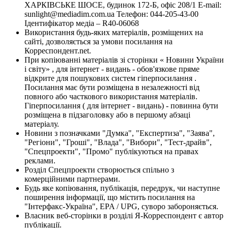
ХАРКІВСЬКЕ ШОСЕ, будинок 172-Б, офіс 208/1 E-mail:
sunlight@mediadim.com.ua
Телефон: 044-205-43-00
Ідентифікатор медіа – R40-06068
Використання будь-яких матеріалів, розміщених на
сайті, дозволяється за умови посилання на
Корреспондент.net.
При копіюванні матеріалів зі сторінки « Новини України
і світу» , для інтернет - видань - обов'язкове пряме
відкрите для пошукових систем гіперпосилання .
Посилання має бути розміщена в незалежності від
повного або часткового використання матеріалів.
Гіперпосилання ( для інтернет - видань) - повинна бути
розміщена в підзаголовку або в першому абзаці
матеріалу.
Новини з позначками "Думка", "Експертиза", "Заява",
"Регіони", "Гроші", "Влада", "Вибори", "Тест-драйв",
"Спецпроекти", "Промо" публікуються на правах
реклами.
Розділ Спецпроекти створюється спільно з
комерційними партнерами.
Будь яке копіювання, публікація, передрук, чи наступне
поширення інформації, що містить посилання на
"Інтерфакс-Україна", EPA / UPG, суворо забороняється.
Власник веб-сторінки в розділі Я-Корреспондент є автор
публікації.