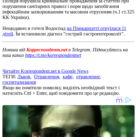
Поліція порушила кримінальне провадження за статтею про
порушення санітарних правил і норм щодо запобігання
інфекційним захворюванням та масовим отруєнням (ч.1 ст.325
КК України).
Нещодавно в готелі Водоспад
на Прикарпатті отруїлися 11
дітей
. Їм встановили діагноз "гострий гастроентероколіт".
Новини від
Корреспондент.net
в Telegram. Підписуйтесь на
наш канал
https://t.me/korrespondentnet
Читайте Korrespondent.net в Google News
ТЕГИ:
Львов
,
Отравления
,
кафе
,
отравление
,
госпитализация
Якщо ви помітили помилку, виділіть необхідний текст і
натисніть Ctrl + Enter, щоб повідомити про це редакцію.