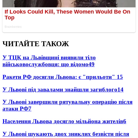
ЧИТАЙТЕ ТАКОЖ
У ТЦК на Львівщині виявили тіло
військовослужбовця: що відомо
49
Ракети РФ досягли Львова: є "прильоти"
15
У Львові під завалами знайшли загиблого
14
У Львові завершили рятувальну операцію після
атаки РФ
7
Населення Львова досягло мільйона жителів
6
У Львові шукають двох зниклих безвісти після