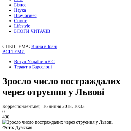
Бізнес
Наука
Шоу-бізнес
Спорт
Lifestyle
БЛОГИ ЧИТАЧІВ
СПЕЦТЕМА:
Війна в Ірані
ВСІ ТЕМИ
Вступ України в ЄС
Теракт в Барселоні
Зросло число постраждалих
через отруєння у Львові
Корреспондент.net, 16 липня 2018, 10:33
0
490
Фото: Думская