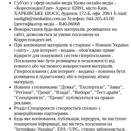
Суб'єкт у сфері онлайн-медіа Назва онлайн-медіа –
«КореспонденТ.net» Адреса: 02091, місто Київ,
ХАРКІВСЬКЕ ШОСЕ, будинок 172-Б, офіс 208/1 E-mail:
sunlight@mediadim.com.ua
Телефон: 044-205-43-00
Ідентифікатор медіа – R40-06068
Використання будь-яких матеріалів, розміщених на
сайті, дозволяється за умови посилання на
Корреспондент.net.
При копіюванні матеріалів зі сторінки « Новини України
і світу» , для інтернет - видань - обов'язкове пряме
відкрите для пошукових систем гіперпосилання .
Посилання має бути розміщена в незалежності від
повного або часткового використання матеріалів.
Гіперпосилання ( для інтернет - видань) - повинна бути
розміщена в підзаголовку або в першому абзаці
матеріалу.
Новини з позначками "Думка", "Експертиза", "Заява",
"Регіони", "Гроші", "Влада", "Вибори", "Тест-драйв",
"Спецпроекти", "Промо" публікуються на правах
реклами.
Розділ Спецпроекти створюється спільно з
комерційними партнерами.
Будь яке копіювання, публікація, передрук, чи наступне
поширення інформації, що містить посилання на
"Інтерфакс-Україна", EPA / UPG, суворо забороняється.