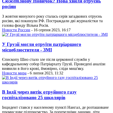
Сюжет
Знову Новичок? Нова хвиля отруєнь
росіян
З жовтня минулого року сталась серія загадкових отруєнь
росіян, які покинули РФ. Постраждали дві журналістки та
голова фонду Вільна Росія.
Новости России
- 16 серпня 2023, 16:17
У Грузії могли отруїти патріаршого
місцеблюстителя - ЗМІ
Єпископу Шио стало зле після церковної служби у
кафедральному собор Патріархату Грузії. Проведені аналізи
виявили в його крові, ймовірно, сліди миш'яку.
Новости мира
- 6 липня 2023, 11:32
В Індії через витік отруйного газу
госпіталізовано 25 школярів
Інцидент стався у населеному пункті Нангал, де розташоване
промислове підприємство. За попередніми даними, діти