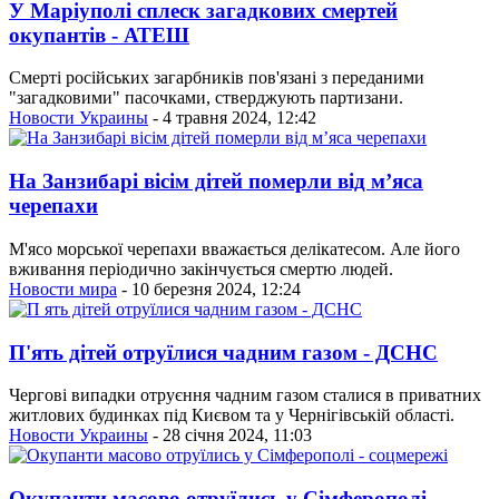
У Маріуполі сплеск загадкових смертей
окупантів - АТЕШ
Смерті російських загарбників пов'язані з переданими
"загадковими" пасочками, стверджують партизани.
Новости Украины
- 4 травня 2024, 12:42
На Занзибарі вісім дітей померли від м’яса
черепахи
М'ясо морської черепахи вважається делікатесом. Але його
вживання періодично закінчується смертю людей.
Новости мира
- 10 березня 2024, 12:24
П'ять дітей отруїлися чадним газом - ДСНС
Чергові випадки отруєння чадним газом сталися в приватних
житлових будинках під Києвом та у Чернігівській області.
Новости Украины
- 28 січня 2024, 11:03
Окупанти масово отруїлись у Сімферополі -