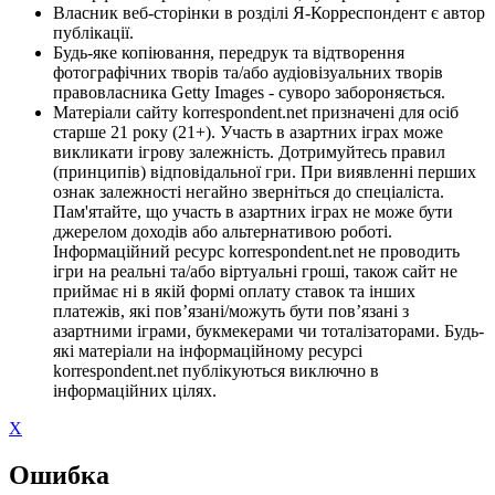
Власник веб-сторінки в розділі Я-Корреспондент є автор
публікації.
Будь-яке копіювання, передрук та відтворення
фотографічних творів та/або аудіовізуальних творів
правовласника Getty Images - суворо забороняється.
Матеріали сайту korrespondent.net призначені для осіб
старше 21 року (21+). Участь в азартних іграх може
викликати ігрову залежність. Дотримуйтесь правил
(принципів) відповідальної гри. При виявленні перших
ознак залежності негайно зверніться до спеціаліста.
Пам'ятайте, що участь в азартних іграх не може бути
джерелом доходів або альтернативою роботі.
Інформаційний ресурс korrespondent.net не проводить
ігри на реальні та/або віртуальні гроші, також сайт не
приймає ні в якій формі оплату ставок та інших
платежів, які пов’язані/можуть бути пов’язані з
азартними іграми, букмекерами чи тоталізаторами. Будь-
які матеріали на інформаційному ресурсі
korrespondent.net публікуються виключно в
інформаційних цілях.
X
Ошибка