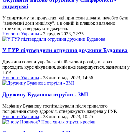
соцмережі
У спиртному та продуктах, які принесли дівчата, начебто були
"величезні дози миш'яку", а в одній із пляшок виявлено
стрихнін, стверджують джерела.
Новости Украины
- 2 грудня 2023, 22:35
У ГУР підтвердили отруєння дружини Буданова
Дружина голови української військової розвідки зараз
проходить курс лікування, який вже завершується, зазначили у
ГУР.
Новости Украины
- 28 листопада 2023, 14:56
Дружину Буданова отруїли - ЗМІ
Маріанну Буданову госпіталізували після тривалого
погіршення стану здоровʼя, стверджують джерела у ГУР.
Новости Украины
- 28 листопада 2023, 10:25