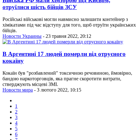
Війська РФ мали хімзброю під Києвом,
отруїлися шість бійців ЗСУ
Російські військові могли навмисно залишити контейнер з
хімікатами під час відступу для того, щоб отруїти українських
бійців.
Новости Украины
- 23 травня 2022, 20:12
В Аргентині 17 людей померли від отруєного
кокаїну
Кокаїн був "розбавлений" токсичною речовиною, ймовірно,
бандою наркоторговців, яка прагне скоротити витрати,
стверджують місцеві ЗМІ.
Новости мира
- 3 лютого 2022, 10:15
1
2
3
4
5
6
7