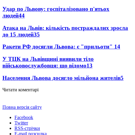
Удар по Львову: госпіталізовано п'ятьох
людей
44
Атака на Львів: кількість постраждалих зросла
до 15 людей
35
Ракети РФ досягли Львова: є "прильоти"
14
У ТЦК на Львівщині виявили тіло
військовослужбовця: що відомо
13
Населення Львова досягло мільйона жителів
5
Читати коментарі
Повна версія сайту
Facebook
Twitter
RSS-стрічки
E-mail розсилка