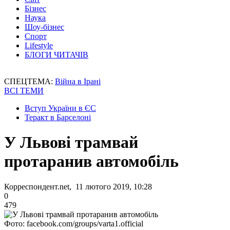
Бізнес
Наука
Шоу-бізнес
Спорт
Lifestyle
БЛОГИ ЧИТАЧІВ
СПЕЦТЕМА:
Війна в Ірані
ВСІ ТЕМИ
Вступ України в ЄС
Теракт в Барселоні
У Львові трамвай
протаранив автомобіль
Корреспондент.net, 11 лютого 2019, 10:28
0
479
Фото: facebook.com/groups/varta1.official