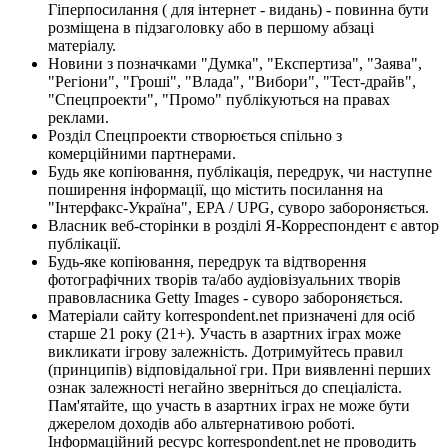
Гіперпосилання ( для інтернет - видань) - повинна бути
розміщена в підзаголовку або в першому абзаці
матеріалу.
Новини з позначками "Думка", "Експертиза", "Заява",
"Регіони", "Гроші", "Влада", "Вибори", "Тест-драйв",
"Спецпроекти", "Промо" публікуються на правах
реклами.
Розділ Спецпроекти створюється спільно з
комерційними партнерами.
Будь яке копіювання, публікація, передрук, чи наступне
поширення інформації, що містить посилання на
"Інтерфакс-Україна", EPA / UPG, суворо забороняється.
Власник веб-сторінки в розділі Я-Корреспондент є автор
публікації.
Будь-яке копіювання, передрук та відтворення
фотографічних творів та/або аудіовізуальних творів
правовласника Getty Images - суворо забороняється.
Матеріали сайту korrespondent.net призначені для осіб
старше 21 року (21+). Участь в азартних іграх може
викликати ігрову залежність. Дотримуйтесь правил
(принципів) відповідальної гри. При виявленні перших
ознак залежності негайно зверніться до спеціаліста.
Пам'ятайте, що участь в азартних іграх не може бути
джерелом доходів або альтернативою роботі.
Інформаційний ресурс korrespondent.net не проводить