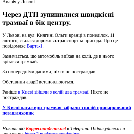
Аварія у Львові
Через ДТП зупинилися швидкісні
трамваї в бік центру.
У Львові на вул. Княгині Ольги вранці в понеділок, 11
лютого, сталася дорожньо-транспортна пригода. Про це
повідомляє
Варта-1
.
Зазначається, що автомобіль виїхав на колії, де в нього
врізався трамвай.
За попередніми даними, ніхто не постраждав.
Обставини аварії встановлюються.
Раніше
в Києві зійшли з колій два трамваї
. Ніхто не
постраждав.
У Києві пасажири трамвая забрали з колій припаркований
позашляховик
Новини від
Корреспондент.net
в Telegram. Підписуйтесь на
наш канал
https://t.me/korrespondentnet