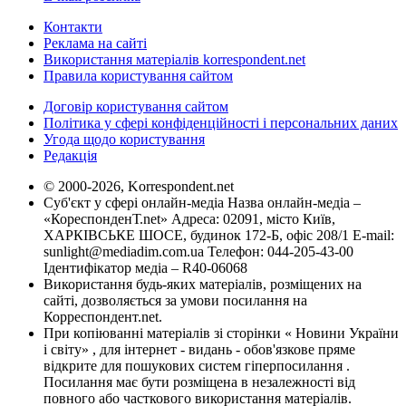
Контакти
Реклама на сайті
Використання матеріалів korrespondent.net
Правила користування сайтом
Договір користування сайтом
Політика у сфері конфіденційності і персональних даних
Угода щодо користування
Редакція
© 2000-2026, Korrespondent.net
Суб'єкт у сфері онлайн-медіа Назва онлайн-медіа –
«КореспонденТ.net» Адреса: 02091, місто Київ,
ХАРКІВСЬКЕ ШОСЕ, будинок 172-Б, офіс 208/1 E-mail:
sunlight@mediadim.com.ua
Телефон: 044-205-43-00
Ідентифікатор медіа – R40-06068
Використання будь-яких матеріалів, розміщених на
сайті, дозволяється за умови посилання на
Корреспондент.net.
При копіюванні матеріалів зі сторінки « Новини України
і світу» , для інтернет - видань - обов'язкове пряме
відкрите для пошукових систем гіперпосилання .
Посилання має бути розміщена в незалежності від
повного або часткового використання матеріалів.