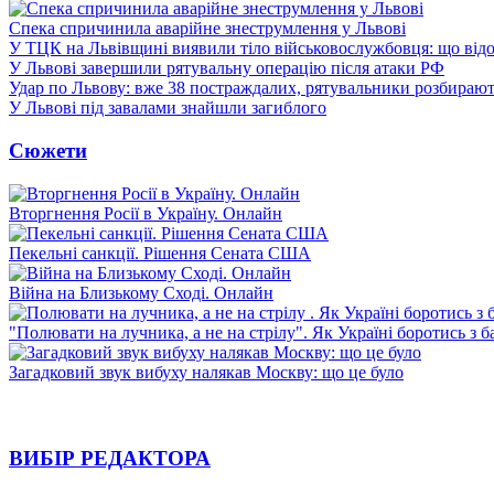
Спека спричинила аварійне знеструмлення у Львові
У ТЦК на Львівщині виявили тіло військовослужбовця: що від
У Львові завершили рятувальну операцію після атаки РФ
Удар по Львову: вже 38 постраждалих, рятувальники розбирают
У Львові під завалами знайшли загиблого
Сюжети
Вторгнення Росії в Україну. Онлайн
Пекельні санкції. Рішення Сената США
Війна на Близькому Сході. Онлайн
"Полювати на лучника, а не на стрілу". Як Україні боротись з 
Загадковий звук вибуху налякав Москву: що це було
ВИБІР РЕДАКТОРА