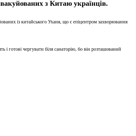
евакуйованих з Китаю українців.
йованих із китайського Уханя, що є епіцентром захворювання
ь і готові чергувати біля санаторію, бо він розташований