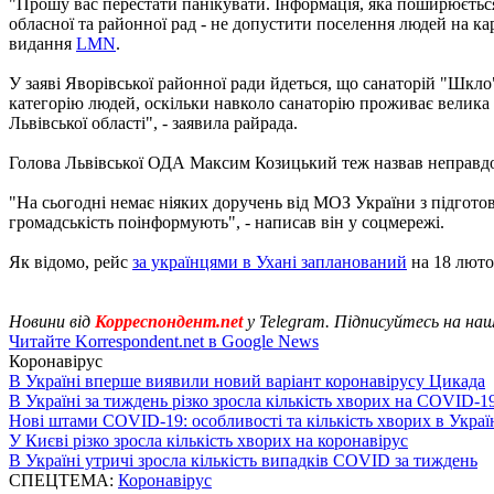
"Прошу вас перестати панікувати. Інформація, яка поширюється,
обласної та районної рад - не допустити поселення людей на ка
видання
LMN
.
У заяві Яворівської районної ради йдеться, що санаторій "Шкло
категорію людей, оскільки навколо санаторію проживає велика 
Львівської області", - заявила райрада.
Голова Львівської ОДА Максим Козицький теж назвав неправдо
"На сьогодні немає ніяких доручень від МОЗ України з підготовк
громадськість поінформують", - написав він у соцмережі.
Як відомо, рейс
за українцями в Ухані запланований
на 18 люто
Новини від
Корреспондент.net
у Telegram. Підписуйтесь на на
Читайте Korrespondent.net в Google News
Коронавірус
В Україні вперше виявили новий варіант коронавірусу Цикада
В Україні за тиждень різко зросла кількість хворих на COVID-1
Нові штами COVID-19: особливості та кількість хворих в Украї
У Києві різко зросла кількість хворих на коронавірус
В Україні утричі зросла кількість випадків COVID за тиждень
СПЕЦТЕМА:
Коронавірус