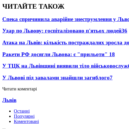
ЧИТАЙТЕ ТАКОЖ
Спека спричинила аварійне знеструмлення у Льво
Удар по Львову: госпіталізовано п'ятьох людей
36
Атака на Львів: кількість постраждалих зросла д
Ракети РФ досягли Львова: є "прильоти"
18
У ТЦК на Львівщині виявили тіло військовослуж
У Львові під завалами знайшли загиблого
7
Читати коментарі
Львів
Останні
Популярні
Коментовані