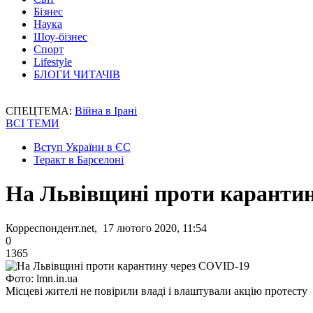
Бізнес
Наука
Шоу-бізнес
Спорт
Lifestyle
БЛОГИ ЧИТАЧІВ
СПЕЦТЕМА:
Війна в Ірані
ВСІ ТЕМИ
Вступ України в ЄС
Теракт в Барселоні
На Львівщині проти каранти
Корреспондент.net, 17 лютого 2020, 11:54
0
1365
Фото: lmn.in.ua
Місцеві жителі не повірили владі і влаштували акцію протесту