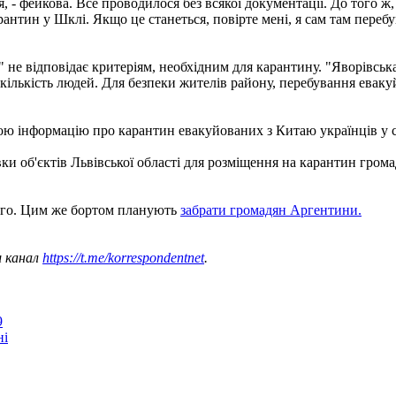
 - фейкова. Все проводилося без всякої документації. До того ж,
рантин у Шклі. Якщо це станеться, повірте мені, я сам там пере
" не відповідає критеріям, необхідним для карантину. "Яворівсь
кількість людей. Для безпеки жителів району, перебування евак
ю інформацію про карантин евакуйованих з Китаю українців у с
и об'єктів Львівської області для розміщення на карантин громадя
го. Цим же бортом планують
забрати громадян Аргентини.
ш канал
https://t.me/korrespondentnet
.
9
ні