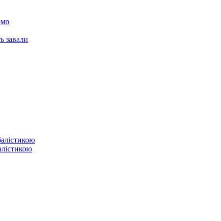
омо
ь завали
балістикою