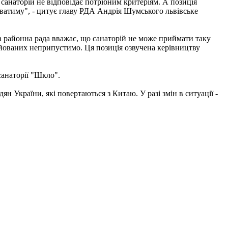
 санаторій не відповідає потрібним критеріям. А позиція
буватиму", - цитує главу РДА Андрія Шумського львівське
ка районна рада вважає, що санаторій не може приймати таку
уйованих неприпустимо. Ця позиція озвучена керівництву
анаторії "Шкло".
н України, які повертаються з Китаю. У разі змін в ситуації -