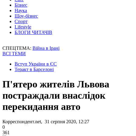
Бізнес
Наука
Шоу-бізнес
Спорт
Lifestyle
БЛОГИ ЧИТАЧІВ
СПЕЦТЕМА:
Війна в Ірані
ВСІ ТЕМИ
Вступ України в ЄС
Теракт в Барселоні
П'ятеро жителів Львова
постраждали внаслідок
перекидання авто
Корреспондент.net, 31 серпня 2020, 12:27
0
361