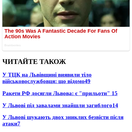
ЧИТАЙТЕ ТАКОЖ
У ТЦК на Львівщині виявили тіло
військовослужбовця: що відомо
49
Ракети РФ досягли Львова: є "прильоти"
15
У Львові під завалами знайшли загиблого
14
У Львові шукають двох зниклих безвісти після
атаки
7