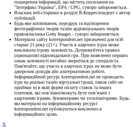
поширення інформації, що містить посилання на
"Інтерфакс-Україна", EPA / UPG, суворо забороняється.
Власник веб-сторінки в розділі Я-Корреспондент є автор
публікації.
Будь-яке копіювання, передрук та відтворення
фотографічних творів та/або аудіовізуальних творів
правовласника Getty Images - суворо забороняється.
Матеріали сайту korrespondent.net призначені для осіб
старше 21 року (21+). Участь в азартних іграх може
викликати ігрову залежність. Дотримуйтесь правил
(принципів) відповідальної гри. При виявленні перших
ознак залежності негайно зверніться до спеціаліста.
Пам'ятайте, що участь в азартних іграх не може бути
джерелом доходів або альтернативою роботі.
Інформаційний ресурс korrespondent.net не проводить
ігри на реальні та/або віртуальні гроші, також сайт не
приймає ні в якій формі оплату ставок та інших
платежів, які пов’язані/можуть бути пов’язані з
азартними іграми, букмекерами чи тоталізаторами. Будь-
які матеріали на інформаційному ресурсі
korrespondent.net публікуються виключно в
інформаційних цілях.
X