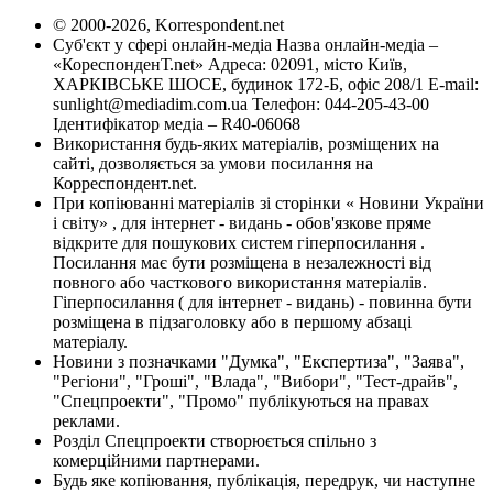
© 2000-2026, Korrespondent.net
Суб'єкт у сфері онлайн-медіа Назва онлайн-медіа –
«КореспонденТ.net» Адреса: 02091, місто Київ,
ХАРКІВСЬКЕ ШОСЕ, будинок 172-Б, офіс 208/1 E-mail:
sunlight@mediadim.com.ua
Телефон: 044-205-43-00
Ідентифікатор медіа – R40-06068
Використання будь-яких матеріалів, розміщених на
сайті, дозволяється за умови посилання на
Корреспондент.net.
При копіюванні матеріалів зі сторінки « Новини України
і світу» , для інтернет - видань - обов'язкове пряме
відкрите для пошукових систем гіперпосилання .
Посилання має бути розміщена в незалежності від
повного або часткового використання матеріалів.
Гіперпосилання ( для інтернет - видань) - повинна бути
розміщена в підзаголовку або в першому абзаці
матеріалу.
Новини з позначками "Думка", "Експертиза", "Заява",
"Регіони", "Гроші", "Влада", "Вибори", "Тест-драйв",
"Спецпроекти", "Промо" публікуються на правах
реклами.
Розділ Спецпроекти створюється спільно з
комерційними партнерами.
Будь яке копіювання, публікація, передрук, чи наступне