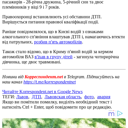
пасажирів - 28-річна дружина, 5-річний син та двоє
племінників у віці 9 і 7 років.
Правоохоронці встановлюють усі обставини ДТП.
Вирішується питання правової кваліфікації події.
Раніше повідомлялося, що в Києві водій з ознаками
алкогольного сп'яніння влаштував ДТП і, намагаючись втекти
від патрульних,
розбив п'ять автомобілів
.
Також стало відомо, що в Криму п'яний водій за кермом
автомобіля ВАЗ
в'їхав в групу дітей
- загинула чотирирічна
дівчинка, ще двоє травмовані.
Новини від
Корреспондент.net
в Telegram. Підписуйтесь на
наш канал
https://t.me/korrespondentnet
Читайте Korrespondent.net в Google News
ТЕГИ:
Львов
,
ДТП
,
Львовская область
,
фото
,
авария
Якщо ви помітили помилку, виділіть необхідний текст і
натисніть Ctrl + Enter, щоб повідомити про це редакцію.