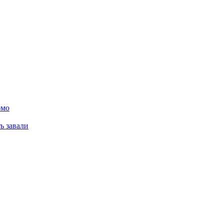
омо
ь завали