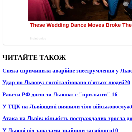
ЧИТАЙТЕ ТАКОЖ
Спека спричинила аварійне знеструмлення у Льво
Удар по Львову: госпіталізовано п'ятьох людей
20
Ракети РФ досягли Львова: є "прильоти"
16
У ТЦК на Львівщині виявили тіло військовослуж
Атака на Львів: кількість постраждалих зросла д
У Львові під завалами знайшли загиблого
10