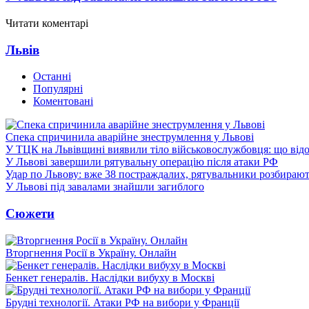
Читати коментарі
Львів
Останні
Популярні
Коментовані
Спека спричинила аварійне знеструмлення у Львові
У ТЦК на Львівщині виявили тіло військовослужбовця: що від
У Львові завершили рятувальну операцію після атаки РФ
Удар по Львову: вже 38 постраждалих, рятувальники розбирают
У Львові під завалами знайшли загиблого
Сюжети
Вторгнення Росії в Україну. Онлайн
Бенкет генералів. Наслідки вибуху в Москві
Брудні технології. Атаки РФ на вибори у Франції