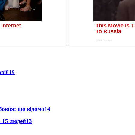
ві
819
бовця: що відомо
14
о 15 людей
13