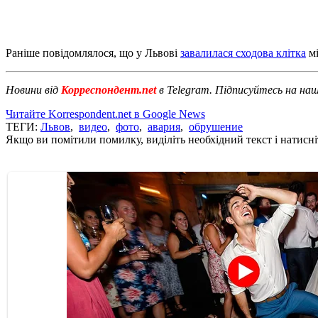
Раніше повідомлялося, що у Львові
завалилася сходова клітка
мі
Новини від
Корреспондент.net
в Telegram. Підписуйтесь на на
Читайте Korrespondent.net в Google News
ТЕГИ:
Львов
,
видео
,
фото
,
авария
,
обрушение
Якщо ви помітили помилку, виділіть необхідний текст і натисніт