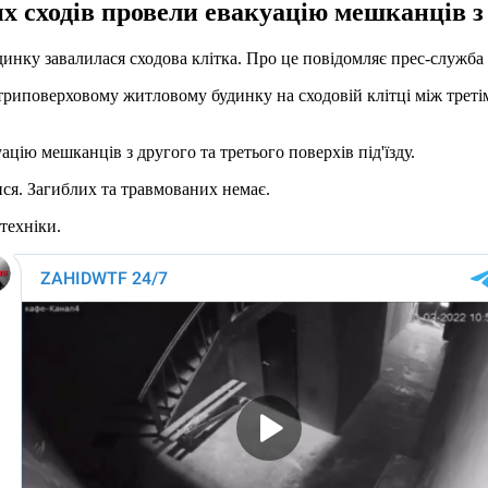
сходів провели евакуацію мешканців з др
динку завалилася сходова клітка. Про це повідомляє прес-служба
 у триповерховому житловому будинку на сходовій клітці між трет
ію мешканців з другого та третього поверхів під'їзду.
ися. Загиблих та травмованих немає.
техніки.