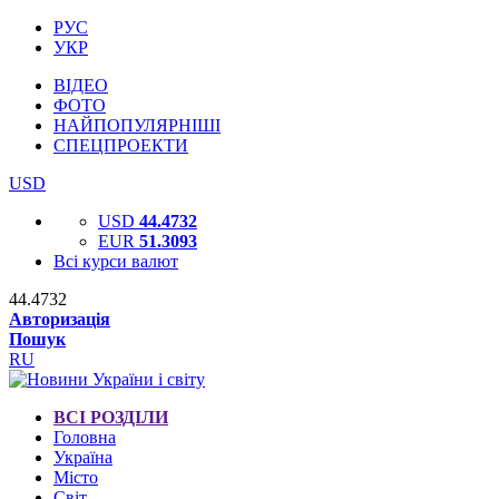
РУС
УКР
ВІДЕО
ФОТО
НАЙПОПУЛЯРНІШІ
СПЕЦПРОЕКТИ
USD
USD
44.4732
EUR
51.3093
Всі курси валют
44.4732
Авторизація
Пошук
RU
ВСІ РОЗДІЛИ
Головна
Україна
Місто
Світ