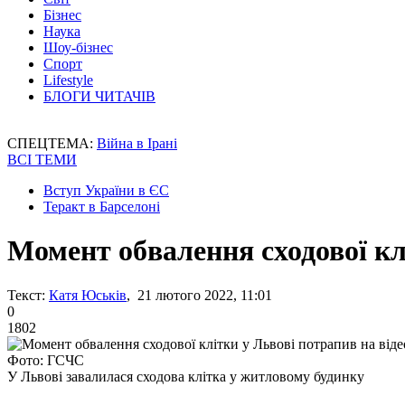
Бізнес
Наука
Шоу-бізнес
Спорт
Lifestyle
БЛОГИ ЧИТАЧІВ
СПЕЦТЕМА:
Війна в Ірані
ВСІ ТЕМИ
Вступ України в ЄС
Теракт в Барселоні
Момент обвалення сходової кл
Текст:
Катя Юськів
, 21 лютого 2022, 11:01
0
1802
Фото: ГСЧС
У Львові завалилася сходова клітка у житловому будинку