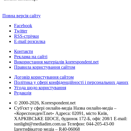
Повна версія сайту
Facebook
Twitter
RSS-стрічки
E-mail розсилка
Контакти
Реклама на сайті
Використання матеріалів korrespondent.net
Правила користування сайтом
Договір користування сайтом
Політика у сфері конфіденційності і персональних даних
Угода щодо користування
Редакція
© 2000-2026, Korrespondent.net
Суб'єкт у сфері онлайн-медіа Назва онлайн-медіа –
«КореспонденТ.net» Адреса: 02091, місто Київ,
ХАРКІВСЬКЕ ШОСЕ, будинок 172-Б, офіс 208/1 E-mail:
sunlight@mediadim.com.ua
Телефон: 044-205-43-00
Ідентифікатор медіа – R40-06068