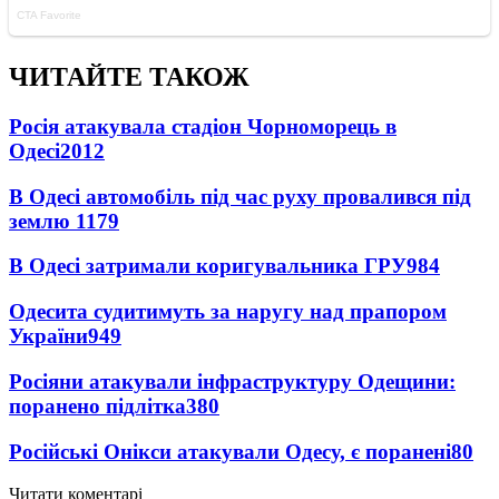
ЧИТАЙТЕ ТАКОЖ
Росія атакувала стадіон Чорноморець в
Одесі
2012
В Одесі автомобіль під час руху провалився під
землю
1179
В Одесі затримали коригувальника ГРУ
984
Одесита судитимуть за наругу над прапором
України
949
Росіяни атакували інфраструктуру Одещини:
поранено підлітка
380
Російські Онікси атакували Одесу, є поранені
80
Читати коментарі