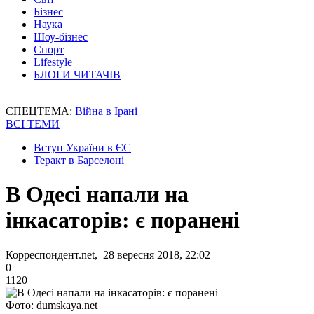
Бізнес
Наука
Шоу-бізнес
Спорт
Lifestyle
БЛОГИ ЧИТАЧІВ
СПЕЦТЕМА:
Війна в Ірані
ВСІ ТЕМИ
Вступ України в ЄС
Теракт в Барселоні
В Одесі напали на
інкасаторів: є поранені
Корреспондент.net, 28 вересня 2018, 22:02
0
1120
Фото: dumskaya.net