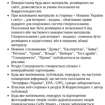
Використання будь-яких матеріалів, розміщених на
сайті, дозволяється за умови посилання на
Корреспондент.net.
При копіюванні матеріалів зі сторінки « Новини України
і світу» , для інтернет - видань - обов'язкове пряме
відкрите для пошукових систем гіперпосилання .
Посилання має бути розміщена в незалежності від
повного або часткового використання матеріалів.
Гіперпосилання ( для інтернет - видань) - повинна бути
розміщена в підзаголовку або в першому абзаці
матеріалу.
Новини з позначками "Думка", "Експертиза", "Заява",
"Регіони", "Гроші", "Влада", "Вибори", "Тест-драйв",
"Спецпроекти", "Промо" публікуються на правах
реклами.
Розділ Спецпроекти створюється спільно з
комерційними партнерами.
Будь яке копіювання, публікація, передрук, чи наступне
поширення інформації, що містить посилання на
"Інтерфакс-Україна", EPA / UPG, суворо забороняється.
Власник веб-сторінки в розділі Я-Корреспондент є автор
публікації.
Будь-яке копіювання, передрук та відтворення
фотографічних творів та/або аудіовізуальних творів
правовласника Getty Images - суворо забороняється.