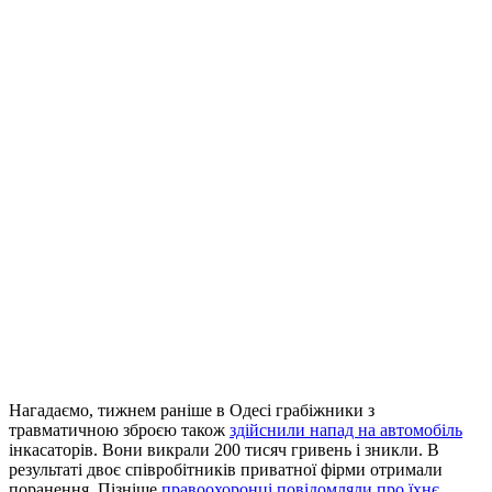
Нагадаємо, тижнем раніше в Одесі грабіжники з
травматичною зброєю також
здійснили напад на автомобіль
інкасаторів. Вони викрали 200 тисяч гривень і зникли. В
результаті двоє співробітників приватної фірми отримали
поранення. Пізніше
правоохоронці повідомляли про їхнє