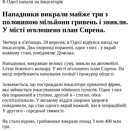
В Одесі напали на інкасаторів
Нападники викрали майже три з
половиною мільйони гривень і зникли.
У місті оголошено план Сирена.
Увечері в п'ятницю, 28 вересня, в Одесі відбувся напад на
інкасаторів. Два охоронці поранені, один з них - у вкрай
важкому стані, повідомляє Думська.
Нападники, викравши велику суму, зникли на автомобілі
Lexus бежевого кольору. У місті оголошено план Сирена. На
місці перебувають начальник поліції і прокурор області.
Зазначається, що постраждали інкасатори приватної фірми,
яка займається інкасуванням обмінних пунктів. Один з них
був поранений в ступню, другий в - стегно, обох
госпіталізували. У міському відділі охорони здоров'я
повідомили, що стан одного вкрай важкий, він в операційній.
У другого - середньої тяжкості.
Як стало відомо, грабіжники викрали понад 3 млн 400 млн
грн.