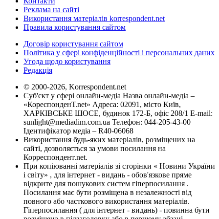
Контакти
Реклама на сайті
Використання матеріалів korrespondent.net
Правила користування сайтом
Договір користування сайтом
Політика у сфері конфіденційності і персональних даних
Угода щодо користування
Редакція
© 2000-2026, Korrespondent.net
Суб'єкт у сфері онлайн-медіа Назва онлайн-медіа –
«КореспонденТ.net» Адреса: 02091, місто Київ,
ХАРКІВСЬКЕ ШОСЕ, будинок 172-Б, офіс 208/1 E-mail:
sunlight@mediadim.com.ua
Телефон: 044-205-43-00
Ідентифікатор медіа – R40-06068
Використання будь-яких матеріалів, розміщених на
сайті, дозволяється за умови посилання на
Корреспондент.net.
При копіюванні матеріалів зі сторінки « Новини України
і світу» , для інтернет - видань - обов'язкове пряме
відкрите для пошукових систем гіперпосилання .
Посилання має бути розміщена в незалежності від
повного або часткового використання матеріалів.
Гіперпосилання ( для інтернет - видань) - повинна бути
розміщена в підзаголовку або в першому абзаці