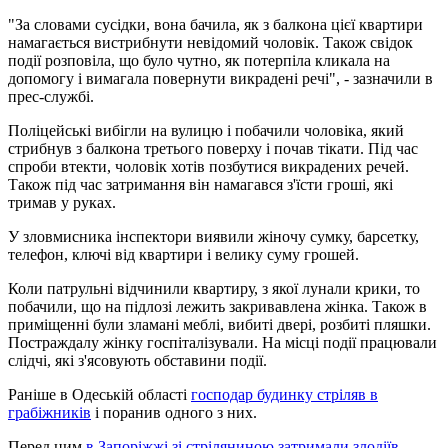
"За словами сусідки, вона бачила, як з балкона цієї квартири
намагається вистрибнути невідомий чоловік. Також свідок
події розповіла, що було чутно, як потерпіла кликала на
допомогу і вимагала повернути викрадені речі", - зазначили в
прес-службі.
Поліцейські вибігли на вулицю і побачили чоловіка, який
стрибнув з балкона третього поверху і почав тікати. Під час
спроби втекти, чоловік хотів позбутися викрадених речей.
Також під час затримання він намагався з'їсти гроші, які
тримав у руках.
У зловмисника інспектори виявили жіночу сумку, барсетку,
телефон, ключі від квартири і велику суму грошей.
Коли патрульні відчинили квартиру, з якої лунали крики, то
побачили, що на підлозі лежить закривавлена ​​жінка. Також в
приміщенні були зламані меблі, вибиті двері, розбиті пляшки.
Постраждалу жінку госпіталізували. На місці події працювали
слідчі, які з'ясовують обставини події.
Раніше в Одеській області
господар будинку стріляв в
грабіжників
і поранив одного з них.
Перед цим
в Запоріжжі зі стріляниною затримали злодіїв.