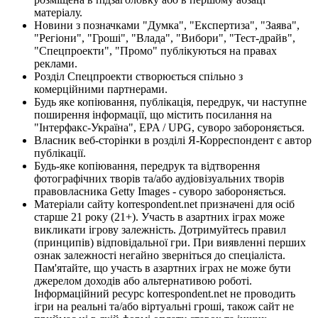
матеріалу.
Новини з позначками "Думка", "Експертиза", "Заява",
"Регіони", "Гроші", "Влада", "Вибори", "Тест-драйв",
"Спецпроекти", "Промо" публікуються на правах
реклами.
Розділ Спецпроекти створюється спільно з
комерційними партнерами.
Будь яке копіювання, публікація, передрук, чи наступне
поширення інформації, що містить посилання на
"Інтерфакс-Україна", EPA / UPG, суворо забороняється.
Власник веб-сторінки в розділі Я-Корреспондент є автор
публікації.
Будь-яке копіювання, передрук та відтворення
фотографічних творів та/або аудіовізуальних творів
правовласника Getty Images - суворо забороняється.
Матеріали сайту korrespondent.net призначені для осіб
старше 21 року (21+). Участь в азартних іграх може
викликати ігрову залежність. Дотримуйтесь правил
(принципів) відповідальної гри. При виявленні перших
ознак залежності негайно зверніться до спеціаліста.
Пам'ятайте, що участь в азартних іграх не може бути
джерелом доходів або альтернативою роботі.
Інформаційний ресурс korrespondent.net не проводить
ігри на реальні та/або віртуальні гроші, також сайт не