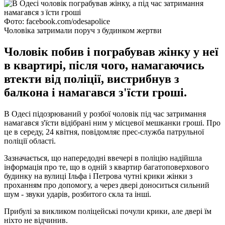
Фото: facebook.com/odesapolice
Чоловіка затримали поруч з будинком жертви
Чоловік побив і пограбував жінку у неї
в квартирі, після чого, намагаючись
втекти від поліції, вистрибнув з
балкона і намагався з'їсти гроші.
В Одесі підозрюваний у розбої чоловік під час затримання
намагався з'їсти відібрані ним у місцевої мешканки гроші. Про
це в середу, 24 квітня, повідомляє прес-служба патрульної
поліції області.
Зазначається, що напередодні ввечері в поліцію надійшла
інформація про те, що в одній з квартир багатоповерхового
будинку на вулиці Ільфа і Петрова чутні крики жінки з
проханням про допомогу, а через двері доноситься сильний
шум - звуки ударів, розбитого скла та інші.
Прибулі за викликом поліцейські почули крики, але двері їм
ніхто не відчинив.