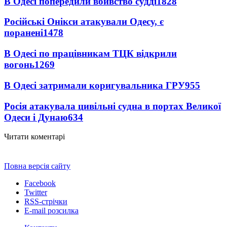
В Одесі попередили вбивство судді
1828
Російські Онікси атакували Одесу, є
поранені
1478
В Одесі по працівникам ТЦК відкрили
вогонь
1269
В Одесі затримали коригувальника ГРУ
955
Росія атакувала цивільні судна в портах Великої
Одеси і Дунаю
634
Читати коментарі
Повна версія сайту
Facebook
Twitter
RSS-стрічки
E-mail розсилка