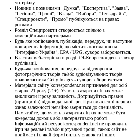
матеріалу.
Новини з позначками "Думка", "Експертиза", "Заява",
"Регіони", "Гроші", "Влада", "Вибори", "Тест-драйв",
"Спецпроекти", "Промо" публікуються на правах
реклами.
Розділ Спецпроекти створюється спільно з
комерційними партнерами.
Будь яке копіювання, публікація, передрук, чи наступне
поширення інформації, що містить посилання на
"Інтерфакс-Україна", EPA / UPG, суворо забороняється.
Власник веб-сторінки в розділі Я-Корреспондент є автор
публікації.
Будь-яке копіювання, передрук та відтворення
фотографічних творів та/або аудіовізуальних творів
правовласника Getty Images - суворо забороняється.
Матеріали сайту korrespondent.net призначені для осіб
старше 21 року (21+). Участь в азартних іграх може
викликати ігрову залежність. Дотримуйтесь правил
(принципів) відповідальної гри. При виявленні перших
ознак залежності негайно зверніться до спеціаліста.
Пам'ятайте, що участь в азартних іграх не може бути
джерелом доходів або альтернативою роботі.
Інформаційний ресурс korrespondent.net не проводить
ігри на реальні та/або віртуальні гроші, також сайт не
приймає ні в якій формі оплату ставок та інших