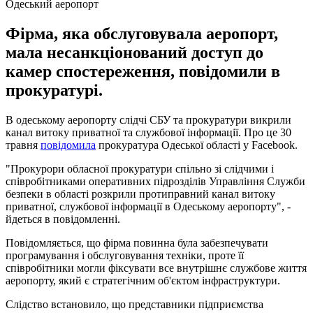
Одеський аеропорт
Фірма, яка обслуговувала аеропорт,
мала несанкціонований доступ до
камер спостереження, повідомили в
прокуратурі.
В одеському аеропорту слідчі СБУ та прокуратури викрили
канал витоку приватної та службової інформації. Про це 30
травня
повідомила
прокуратура Одеської області у Facebook.
"Прокурори обласної прокуратури спільно зі слідчими і
співробітниками оперативних підрозділів Управління Служби
безпеки в області розкрили протиправний канал витоку
приватної, службової інформації в Одеському аеропорту", -
йдеться в повідомленні.
Повідомляється, що фірма повинна була забезпечувати
програмування і обслуговування техніки, проте її
співробітники могли фіксувати все внутрішнє службове життя
аеропорту, який є стратегічним об'єктом інфраструктури.
Слідство встановило, що представники підприємства