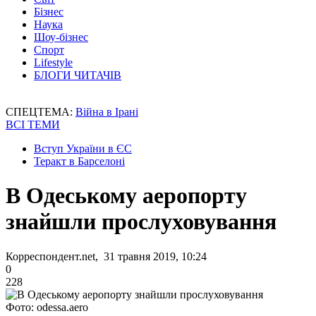
Бізнес
Наука
Шоу-бізнес
Спорт
Lifestyle
БЛОГИ ЧИТАЧІВ
СПЕЦТЕМА:
Війна в Ірані
ВСІ ТЕМИ
Вступ України в ЄС
Теракт в Барселоні
В Одеському аеропорту
знайшли прослуховування
Корреспондент.net, 31 травня 2019, 10:24
0
228
Фото: odessa.aero