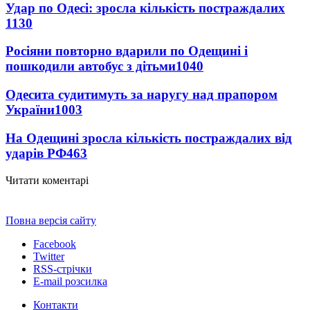
Удар по Одесі: зросла кількість постраждалих
1130
Росіяни повторно вдарили по Одещині і
пошкодили автобус з дітьми
1040
Одесита судитимуть за наругу над прапором
України
1003
На Одещині зросла кількість постраждалих від
ударів РФ
463
Читати коментарі
Повна версія сайту
Facebook
Twitter
RSS-стрічки
E-mail розсилка
Контакти