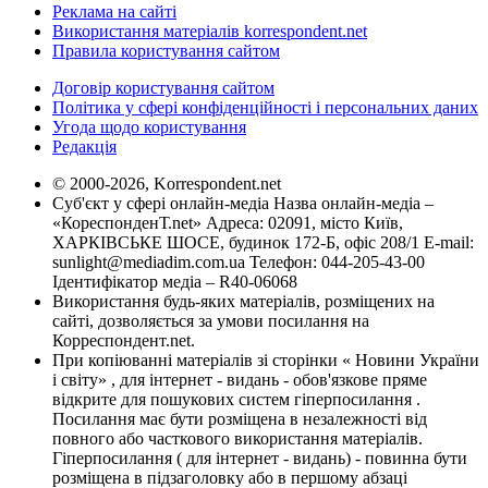
Реклама на сайті
Використання матеріалів korrespondent.net
Правила користування сайтом
Договір користування сайтом
Політика у сфері конфіденційності і персональних даних
Угода щодо користування
Редакція
© 2000-2026, Korrespondent.net
Суб'єкт у сфері онлайн-медіа Назва онлайн-медіа –
«КореспонденТ.net» Адреса: 02091, місто Київ,
ХАРКІВСЬКЕ ШОСЕ, будинок 172-Б, офіс 208/1 E-mail:
sunlight@mediadim.com.ua
Телефон: 044-205-43-00
Ідентифікатор медіа – R40-06068
Використання будь-яких матеріалів, розміщених на
сайті, дозволяється за умови посилання на
Корреспондент.net.
При копіюванні матеріалів зі сторінки « Новини України
і світу» , для інтернет - видань - обов'язкове пряме
відкрите для пошукових систем гіперпосилання .
Посилання має бути розміщена в незалежності від
повного або часткового використання матеріалів.
Гіперпосилання ( для інтернет - видань) - повинна бути
розміщена в підзаголовку або в першому абзаці