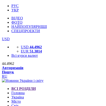
РУС
УКР
ВІДЕО
ФОТО
НАЙПОПУЛЯРНІШІ
СПЕЦПРОЕКТИ
USD
USD
44.4962
EUR
51.3814
Всі курси валют
44.4962
Авторизація
Пошук
RU
ВСІ РОЗДІЛИ
Головна
Україна
Місто
Світ