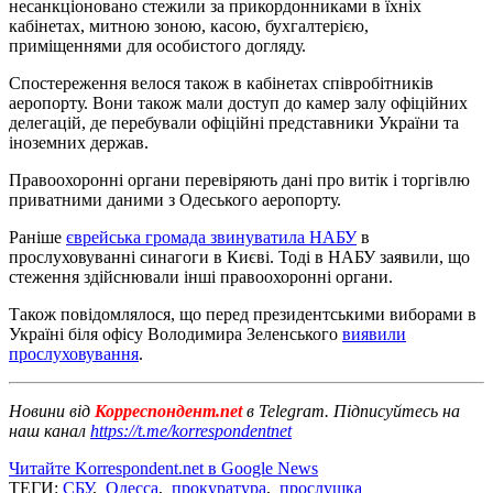
несанкціоновано стежили за прикордонниками в їхніх
кабінетах, митною зоною, касою, бухгалтерією,
приміщеннями для особистого догляду.
Спостереження велося також в кабінетах співробітників
аеропорту. Вони також мали доступ до камер залу офіційних
делегацій, де перебували офіційні представники України та
іноземних держав.
Правоохоронні органи перевіряють дані про витік і торгівлю
приватними даними з Одеського аеропорту.
Раніше
єврейська громада звинуватила НАБУ
в
прослуховуванні синагоги в Києві. Тоді в НАБУ заявили, що
стеження здійснювали інші правоохоронні органи.
Також повідомлялося, що перед президентськими виборами в
Україні біля офісу Володимира Зеленського
виявили
прослуховування
.
Новини від
Корреспондент.net
в Telegram. Підписуйтесь на
наш канал
https://t.me/korrespondentnet
Читайте Korrespondent.net в Google News
ТЕГИ:
СБУ
,
Одесса
,
прокуратура
,
прослушка