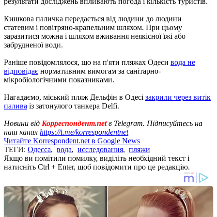
результати досліджень впливають погода і кількість туристів.
Кишкова паличка передається від людини до людини
статевим і повітряно-крапельним шляхом. При цьому
заразитися можна і шляхом вживання неякісної їжі або
забрудненої води.
Раніше повідомлялося, що на п'яти пляжах Одеси
вода не
відповідає
нормативним вимогам за санітарно-
мікробіологічними показниками.
Нагадаємо, міський пляж Дельфін в Одесі
закрили через витік
палива
із затонулого танкера Delfi.
Новини від
Корреспондент.net
в Telegram. Підписуйтесь на
наш канал
https://t.me/korrespondentnet
Читайте Korrespondent.net в Google News
ТЕГИ:
Одесса
,
вода
,
исследования
,
пляжи
Якщо ви помітили помилку, виділіть необхідний текст і
натисніть Ctrl + Enter, щоб повідомити про це редакцію.