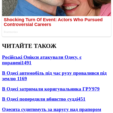
ЧИТАЙТЕ ТАКОЖ
Російські Онікси атакували Одесу, є
поранені
1491
В Одесі автомобіль під час руху провалився під
землю
1169
В Одесі затримали коригувальника ГРУ
979
В Одесі попередили вбивство судді
451
Одесита судитимуть за наругу над прапором