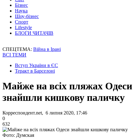
Бізнес
Наука
Шоу-бізнес
Спорт
Lifestyle
БЛОГИ ЧИТАЧІВ
СПЕЦТЕМА:
Війна в Ірані
ВСІ ТЕМИ
Вступ України в ЄС
Теракт в Барселоні
Майже на всіх пляжах Одеси
знайшли кишкову паличку
Корреспондент.net, 6 липня 2020, 17:46
0
632
Фото: Думская