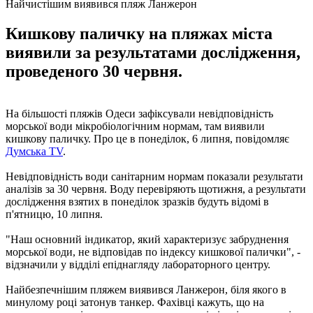
Найчистішим виявився пляж Ланжерон
Кишкову паличку на пляжах міста
виявили за результатами дослідження,
проведеного 30 червня.
На більшості пляжів Одеси зафіксували невідповідність
морської води мікробіологічним нормам, там виявили
кишкову паличку. Про це в понеділок, 6 липня, повідомляє
Думська TV
.
Невідповідність води санітарним нормам показали результати
аналізів за 30 червня. Воду перевіряють щотижня, а результати
дослідження взятих в понеділок зразків будуть відомі в
п'ятницю, 10 липня.
"Наш основний індикатор, який характеризує забруднення
морської води, не відповідав по індексу кишкової палички", -
відзначили у відділі епіднагляду лабораторного центру.
Найбезпечнішим пляжем виявився Ланжерон, біля якого в
минулому році затонув танкер. Фахівці кажуть, що на