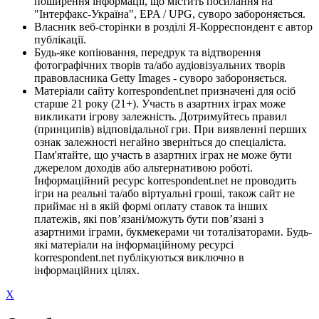
поширення інформації, що містить посилання на
"Інтерфакс-Україна", EPA / UPG, суворо забороняється.
Власник веб-сторінки в розділі Я-Корреспондент є автор
публікації.
Будь-яке копіювання, передрук та відтворення
фотографічних творів та/або аудіовізуальних творів
правовласника Getty Images - суворо забороняється.
Матеріали сайту korrespondent.net призначені для осіб
старше 21 року (21+). Участь в азартних іграх може
викликати ігрову залежність. Дотримуйтесь правил
(принципів) відповідальної гри. При виявленні перших
ознак залежності негайно зверніться до спеціаліста.
Пам'ятайте, що участь в азартних іграх не може бути
джерелом доходів або альтернативою роботі.
Інформаційний ресурс korrespondent.net не проводить
ігри на реальні та/або віртуальні гроші, також сайт не
приймає ні в якій формі оплату ставок та інших
платежів, які пов’язані/можуть бути пов’язані з
азартними іграми, букмекерами чи тоталізаторами. Будь-
які матеріали на інформаційному ресурсі
korrespondent.net публікуються виключно в
інформаційних цілях.
X