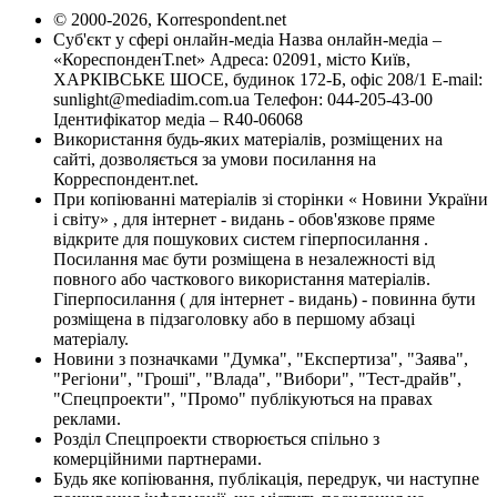
© 2000-2026, Korrespondent.net
Суб'єкт у сфері онлайн-медіа Назва онлайн-медіа –
«КореспонденТ.net» Адреса: 02091, місто Київ,
ХАРКІВСЬКЕ ШОСЕ, будинок 172-Б, офіс 208/1 E-mail:
sunlight@mediadim.com.ua
Телефон: 044-205-43-00
Ідентифікатор медіа – R40-06068
Використання будь-яких матеріалів, розміщених на
сайті, дозволяється за умови посилання на
Корреспондент.net.
При копіюванні матеріалів зі сторінки « Новини України
і світу» , для інтернет - видань - обов'язкове пряме
відкрите для пошукових систем гіперпосилання .
Посилання має бути розміщена в незалежності від
повного або часткового використання матеріалів.
Гіперпосилання ( для інтернет - видань) - повинна бути
розміщена в підзаголовку або в першому абзаці
матеріалу.
Новини з позначками "Думка", "Експертиза", "Заява",
"Регіони", "Гроші", "Влада", "Вибори", "Тест-драйв",
"Спецпроекти", "Промо" публікуються на правах
реклами.
Розділ Спецпроекти створюється спільно з
комерційними партнерами.
Будь яке копіювання, публікація, передрук, чи наступне