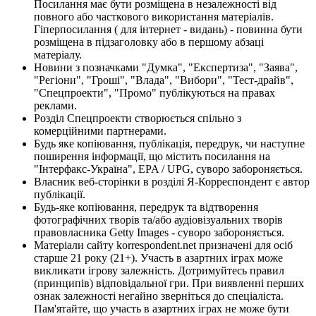
Посилання має бути розміщена в незалежності від
повного або часткового використання матеріалів.
Гіперпосилання ( для інтернет - видань) - повинна бути
розміщена в підзаголовку або в першому абзаці
матеріалу.
Новини з позначками "Думка", "Експертиза", "Заява",
"Регіони", "Гроші", "Влада", "Вибори", "Тест-драйв",
"Спецпроекти", "Промо" публікуються на правах
реклами.
Розділ Спецпроекти створюється спільно з
комерційними партнерами.
Будь яке копіювання, публікація, передрук, чи наступне
поширення інформації, що містить посилання на
"Інтерфакс-Україна", EPA / UPG, суворо забороняється.
Власник веб-сторінки в розділі Я-Корреспондент є автор
публікації.
Будь-яке копіювання, передрук та відтворення
фотографічних творів та/або аудіовізуальних творів
правовласника Getty Images - суворо забороняється.
Матеріали сайту korrespondent.net призначені для осіб
старше 21 року (21+). Участь в азартних іграх може
викликати ігрову залежність. Дотримуйтесь правил
(принципів) відповідальної гри. При виявленні перших
ознак залежності негайно зверніться до спеціаліста.
Пам'ятайте, що участь в азартних іграх не може бути