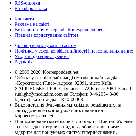
RSS-стрічки
E-mail розсилка
Контакти
Реклама на сайті
Використання матеріалів korrespondent.net
Правила користування сайтом
Договір користування сайтом
Політика у сфері конфіденційності і персональних даних
Угода щодо користування
Редакція
© 2000-2026, Korrespondent.net
Суб'єкт у сфері онлайн-медіа Назва онлайн-медіа –
«КореспонденТ.net» Адреса: 02091, місто Київ,
ХАРКІВСЬКЕ ШОСЕ, будинок 172-Б, офіс 208/1 E-mail:
sunlight@mediadim.com.ua
Телефон: 044-205-43-00
Ідентифікатор медіа – R40-06068
Використання будь-яких матеріалів, розміщених на
сайті, дозволяється за умови посилання на
Корреспондент.net.
При копіюванні матеріалів зі сторінки « Новини України
і світу» , для інтернет - видань - обов'язкове пряме
відкрите для пошукових систем гіперпосилання .