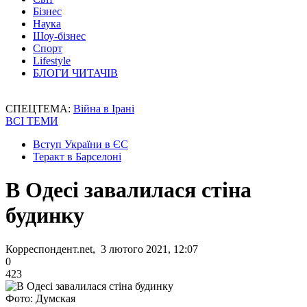
Бізнес
Наука
Шоу-бізнес
Спорт
Lifestyle
БЛОГИ ЧИТАЧІВ
СПЕЦТЕМА:
Війна в Ірані
ВСІ ТЕМИ
Вступ України в ЄС
Теракт в Барселоні
В Одесі завалилася стіна
будинку
Корреспондент.net, 3 лютого 2021, 12:07
0
423
Фото: Думская