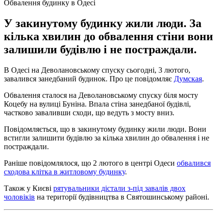
Обвалення будинку в Одесі
У закинутому будинку жили люди. За
кілька хвилин до обвалення стіни вони
залишили будівлю і не постраждали.
В Одесі на Деволановському спуску сьогодні, 3 лютого,
завалився занедбаний будинок. Про це повідомляє
Думская
.
Обвалення сталося на Деволановському спуску біля мосту
Коцебу на вулиці Буніна. Впала стіна занедбаної будівлі,
частково заваливши сходи, що ведуть з мосту вниз.
Повідомляється, що в закинутому будинку жили люди. Вони
встигли залишити будівлю за кілька хвилин до обвалення і не
постраждали.
Раніше повідомлялося, що 2 лютого в центрі Одеси
обвалився
сходова клітка в житловому будинку
.
Також у Києві
рятувальники дістали з-під завалів двох
чоловіків
на території будівництва в Святошинському районі.