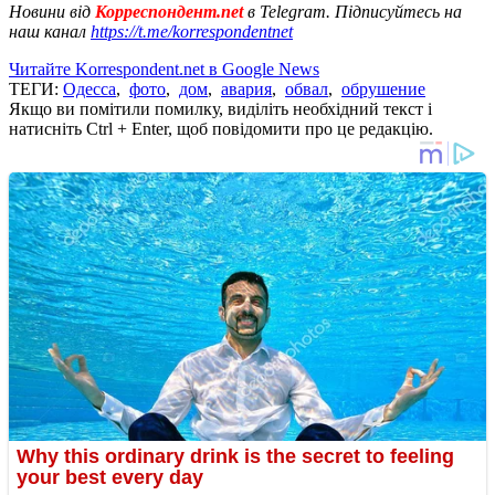
Новини від
Корреспондент.net
в Telegram. Підписуйтесь на
наш канал
https://t.me/korrespondentnet
Читайте Korrespondent.net в Google News
ТЕГИ:
Одесса
,
фото
,
дом
,
авария
,
обвал
,
обрушение
Якщо ви помітили помилку, виділіть необхідний текст і
натисніть Ctrl + Enter, щоб повідомити про це редакцію.