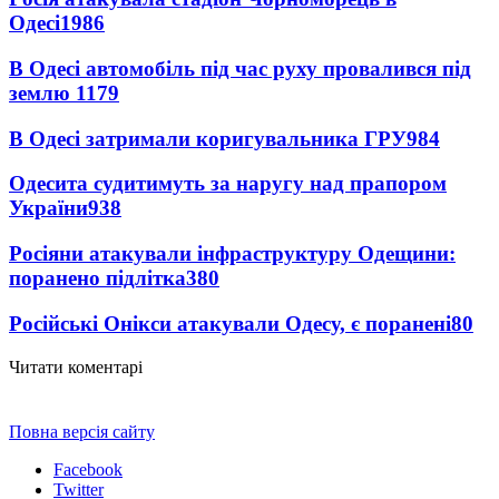
Одесі
1986
В Одесі автомобіль під час руху провалився під
землю
1179
В Одесі затримали коригувальника ГРУ
984
Одесита судитимуть за наругу над прапором
України
938
Росіяни атакували інфраструктуру Одещини:
поранено підлітка
380
Російські Онікси атакували Одесу, є поранені
80
Читати коментарі
Повна версія сайту
Facebook
Twitter