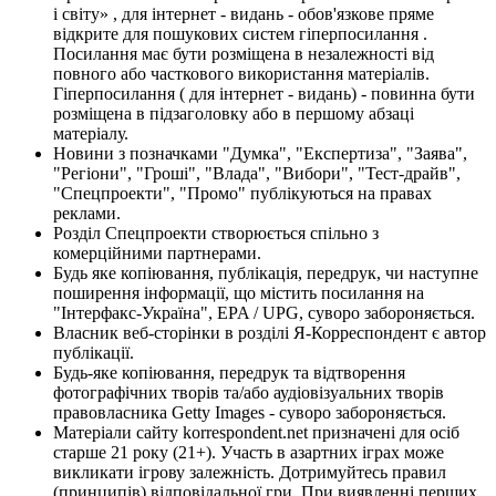
і світу» , для інтернет - видань - обов'язкове пряме
відкрите для пошукових систем гіперпосилання .
Посилання має бути розміщена в незалежності від
повного або часткового використання матеріалів.
Гіперпосилання ( для інтернет - видань) - повинна бути
розміщена в підзаголовку або в першому абзаці
матеріалу.
Новини з позначками "Думка", "Експертиза", "Заява",
"Регіони", "Гроші", "Влада", "Вибори", "Тест-драйв",
"Спецпроекти", "Промо" публікуються на правах
реклами.
Розділ Спецпроекти створюється спільно з
комерційними партнерами.
Будь яке копіювання, публікація, передрук, чи наступне
поширення інформації, що містить посилання на
"Інтерфакс-Україна", EPA / UPG, суворо забороняється.
Власник веб-сторінки в розділі Я-Корреспондент є автор
публікації.
Будь-яке копіювання, передрук та відтворення
фотографічних творів та/або аудіовізуальних творів
правовласника Getty Images - суворо забороняється.
Матеріали сайту korrespondent.net призначені для осіб
старше 21 року (21+). Участь в азартних іграх може
викликати ігрову залежність. Дотримуйтесь правил
(принципів) відповідальної гри. При виявленні перших