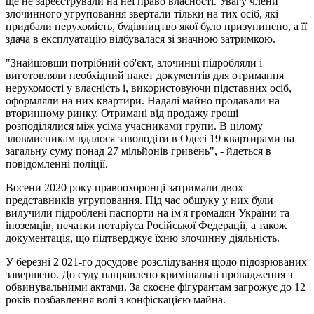
ще не зареєстрували на неї право власності. Увагу члени
злочинного угруповання звертали тільки на тих осіб, які
придбали нерухомість, будівництво якої було призупинено, а її
здача в експлуатацію відбувалася зі значною затримкою.
"Знайшовши потрібний об'єкт, злочинці підробляли і
виготовляли необхідний пакет документів для отримання
нерухомості у власність і, використовуючи підставних осіб,
оформляли на них квартири. Надалі майно продавали на
вторинному ринку. Отримані від продажу гроші
розподілялися між усіма учасниками групи. В цілому
зловмисникам вдалося заволодіти в Одесі 19 квартирами на
загальну суму понад 27 мільйонів гривень", - йдеться в
повідомленні поліції.
Восени 2020 року правоохоронці затримали двох
представників угруповання. Під час обшуку у них були
вилучили підроблені паспорти на ім'я громадян України та
іноземців, печатки нотаріуса Російської Федерації, а також
документація, що підтверджує їхню злочинну діяльність.
У березні 2 021-го досудове розслідування щодо підозрюваних
завершено. До суду направлено кримінальні провадження з
обвинувальними актами. За скоєне фігурантам загрожує до 12
років позбавлення волі з конфіскацією майна.