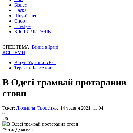
Бізнес
Наука
Шоу-бізнес
Спорт
Lifestyle
БЛОГИ ЧИТАЧІВ
СПЕЦТЕМА:
Війна в Ірані
ВСІ ТЕМИ
Вступ України в ЄС
Теракт в Барселоні
В Одесі трамвай протаранив
стовп
Текст:
Людмила Троценко
, 14 травня 2021, 11:04
0
296
Фото: Думская