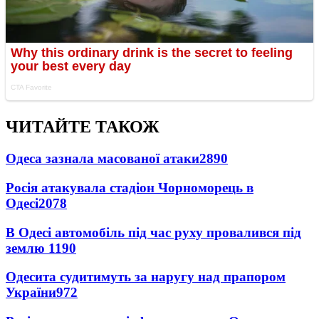
ЧИТАЙТЕ ТАКОЖ
Одеса зазнала масованої атаки
2890
Росія атакувала стадіон Чорноморець в
Одесі
2078
В Одесі автомобіль під час руху провалився під
землю
1190
Одесита судитимуть за наругу над прапором
України
972