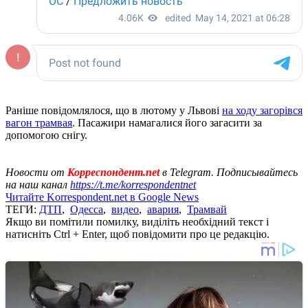
Раніше повідомлялося, що в лютому у Львові
на ходу загорівся
вагон трамвая
. Пасажири намагалися його загасити за
допомогою снігу.
Новости от
Корреспондент.net
в Telegram. Подписывайтесь
на наш канал
https://t.me/korrespondentnet
Читайте Korrespondent.net в Google News
ТЕГИ:
ДТП
,
Одесса
,
видео
,
авария
,
Трамвай
Якщо ви помітили помилку, виділіть необхідний текст і
натисніть Ctrl + Enter, щоб повідомити про це редакцію.