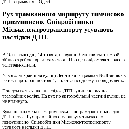
ДТП з трамваєм в Одесі
Рух трамвайного маршруту тимчасово
призупинено. Співробітники
Міськелектротранспорту усувають
наслідки ДТП.
В Одесі сьогодні, 14 травня, на вулиці Леонтовича трамвай
зійшов з рейок і врізався у стовп. Про це повідомляють одеські
телеграм-канали.
"Сьогодні вранці на вулиці Леонтовича трамвай №28 зійшов з
рейок і протаранив стовп", - йдеться в одному з повідомлень.
Повідомляється, що внаслідок ДТП зупинено рух по
трамвайних коліях. На рух по автомобільній частині вулиці це
не вплинуло.
Була пошкоджена електромережа. Постраждалих внаслідок
ДТП немає. Рух трамвайного маршруту тимчасово
призупинено. Співробітники Міськелектротранспорту
усувають наслідки ДТП.