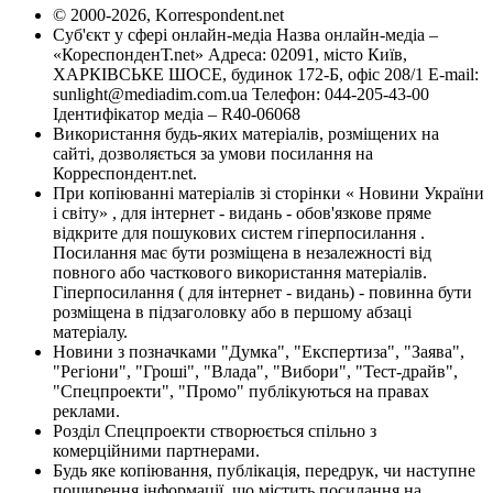
© 2000-2026, Korrespondent.net
Суб'єкт у сфері онлайн-медіа Назва онлайн-медіа –
«КореспонденТ.net» Адреса: 02091, місто Київ,
ХАРКІВСЬКЕ ШОСЕ, будинок 172-Б, офіс 208/1 E-mail:
sunlight@mediadim.com.ua
Телефон: 044-205-43-00
Ідентифікатор медіа – R40-06068
Використання будь-яких матеріалів, розміщених на
сайті, дозволяється за умови посилання на
Корреспондент.net.
При копіюванні матеріалів зі сторінки « Новини України
і світу» , для інтернет - видань - обов'язкове пряме
відкрите для пошукових систем гіперпосилання .
Посилання має бути розміщена в незалежності від
повного або часткового використання матеріалів.
Гіперпосилання ( для інтернет - видань) - повинна бути
розміщена в підзаголовку або в першому абзаці
матеріалу.
Новини з позначками "Думка", "Експертиза", "Заява",
"Регіони", "Гроші", "Влада", "Вибори", "Тест-драйв",
"Спецпроекти", "Промо" публікуються на правах
реклами.
Розділ Спецпроекти створюється спільно з
комерційними партнерами.
Будь яке копіювання, публікація, передрук, чи наступне
поширення інформації, що містить посилання на