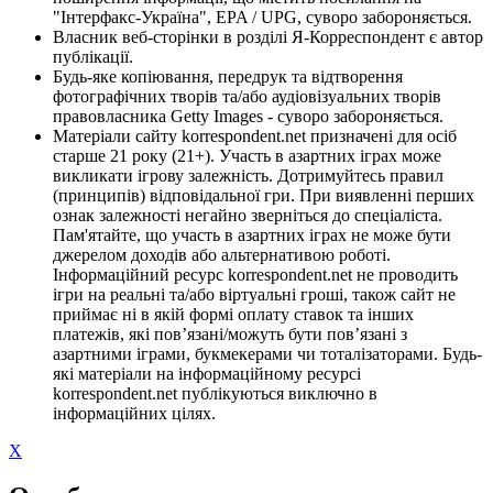
"Інтерфакс-Україна", EPA / UPG, суворо забороняється.
Власник веб-сторінки в розділі Я-Корреспондент є автор
публікації.
Будь-яке копіювання, передрук та відтворення
фотографічних творів та/або аудіовізуальних творів
правовласника Getty Images - суворо забороняється.
Матеріали сайту korrespondent.net призначені для осіб
старше 21 року (21+). Участь в азартних іграх може
викликати ігрову залежність. Дотримуйтесь правил
(принципів) відповідальної гри. При виявленні перших
ознак залежності негайно зверніться до спеціаліста.
Пам'ятайте, що участь в азартних іграх не може бути
джерелом доходів або альтернативою роботі.
Інформаційний ресурс korrespondent.net не проводить
ігри на реальні та/або віртуальні гроші, також сайт не
приймає ні в якій формі оплату ставок та інших
платежів, які пов’язані/можуть бути пов’язані з
азартними іграми, букмекерами чи тоталізаторами. Будь-
які матеріали на інформаційному ресурсі
korrespondent.net публікуються виключно в
інформаційних цілях.
X