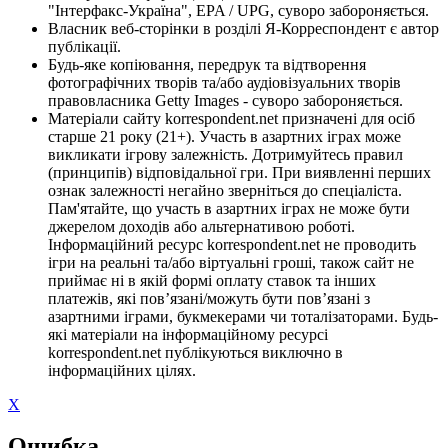
"Інтерфакс-Україна", EPA / UPG, суворо забороняється.
Власник веб-сторінки в розділі Я-Корреспондент є автор
публікації.
Будь-яке копіювання, передрук та відтворення
фотографічних творів та/або аудіовізуальних творів
правовласника Getty Images - суворо забороняється.
Матеріали сайту korrespondent.net призначені для осіб
старше 21 року (21+). Участь в азартних іграх може
викликати ігрову залежність. Дотримуйтесь правил
(принципів) відповідальної гри. При виявленні перших
ознак залежності негайно зверніться до спеціаліста.
Пам'ятайте, що участь в азартних іграх не може бути
джерелом доходів або альтернативою роботі.
Інформаційний ресурс korrespondent.net не проводить
ігри на реальні та/або віртуальні гроші, також сайт не
приймає ні в якій формі оплату ставок та інших
платежів, які пов’язані/можуть бути пов’язані з
азартними іграми, букмекерами чи тоталізаторами. Будь-
які матеріали на інформаційному ресурсі
korrespondent.net публікуються виключно в
інформаційних цілях.
X
Ошибка