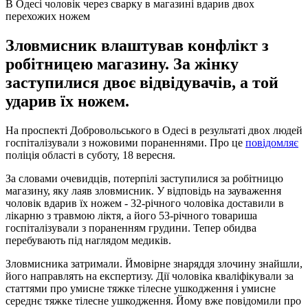
В Одесі чоловік через сварку в магазині вдарив двох
перехожих ножем
Зловмисник влаштував конфлікт з
робітницею магазину. За жінку
заступилися двоє відвідувачів, а той
ударив їх ножем.
На проспекті Добровольського в Одесі в результаті двох людей
госпіталізували з ножовими пораненнями. Про це
повідомляє
поліція області в суботу, 18 вересня.
За словами очевидців, потерпілі заступилися за робітницю
магазину, яку лаяв зловмисник. У відповідь на зауваження
чоловік вдарив їх ножем - 32-річного чоловіка доставили в
лікарню з травмою ліктя, а його 53-річного товариша
госпіталізували з пораненням грудини. Тепер обидва
перебувають під наглядом медиків.
Зловмисника затримали. Ймовірне знаряддя злочину знайшли,
його направлять на експертизу. Дії чоловіка кваліфікували за
статтями про умисне тяжке тілесне ушкодження і умисне
середнє тяжке тілесне ушкодження. Йому вже повідомили про