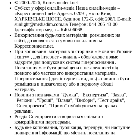
© 2000-2026, Korrespondent.net
Суб'єкт у сфері онлайн-медіа Назва онлайн-медіа –
«КореспонденТ.net» Адреса: 02091, місто Київ,
ХАРКІВСЬКЕ ШОСЕ, будинок 172-Б, офіс 208/1 E-mail:
sunlight@mediadim.com.ua
Телефон: 044-205-43-00
Ідентифікатор медіа – R40-06068
Використання будь-яких матеріалів, розміщених на
сайті, дозволяється за умови посилання на
Корреспондент.net.
При копіюванні матеріалів зі сторінки « Новини України
і світу» , для інтернет - видань - обов'язкове пряме
відкрите для пошукових систем гіперпосилання .
Посилання має бути розміщена в незалежності від
повного або часткового використання матеріалів.
Гіперпосилання ( для інтернет - видань) - повинна бути
розміщена в підзаголовку або в першому абзаці
матеріалу.
Новини з позначками "Думка", "Експертиза", "Заява",
"Регіони", "Гроші", "Влада", "Вибори", "Тест-драйв",
"Спецпроекти", "Промо" публікуються на правах
реклами.
Розділ Спецпроекти створюється спільно з
комерційними партнерами.
Будь яке копіювання, публікація, передрук, чи наступне
поширення інформації, що містить посилання на