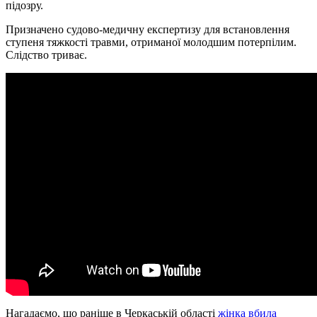
підозру.
Призначено судово-медичну експертизу для встановлення
ступеня тяжкості травми, отриманої молодшим потерпілим.
Слідство триває.
Нагадаємо, що раніше в Черкаській області
жінка вбила