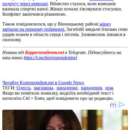
подругу через ревнощі
. Вбивство сталося, коли компанія
вживала спиртні напої. Жінки почали з'ясовувати стосунки.
Конфлікт закінчився різаниною.
Також повідомлялося, що у Вінницькому районі
жінку
зарізали на першому побаченні.
Загиблій завдали близько семи
ударів ножем в область серця і легенів. Зловмисник зізнався в
скоєному.
Новини від
Корреспондент.net
в Telegram. Підписуйтесь на
наш канал
https://t.me/korrespondentnet
Читайте Korrespondent.net в Google News
ТЕГИ:
Одесса
,
магазины
,
нападение
,
нападения
,
нож
Якщо ви помітили помилку, виділіть необхідний текст і
натисніть Ctrl + Enter, щоб повідомити про це редакцію.