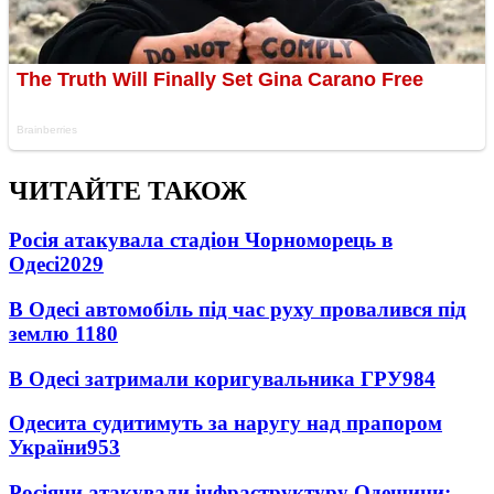
ЧИТАЙТЕ ТАКОЖ
Росія атакувала стадіон Чорноморець в
Одесі
2029
В Одесі автомобіль під час руху провалився під
землю
1180
В Одесі затримали коригувальника ГРУ
984
Одесита судитимуть за наругу над прапором
України
953
Росіяни атакували інфраструктуру Одещини: