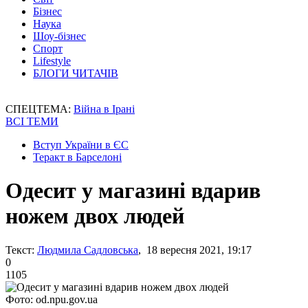
Бізнес
Наука
Шоу-бізнес
Спорт
Lifestyle
БЛОГИ ЧИТАЧІВ
СПЕЦТЕМА:
Війна в Ірані
ВСІ ТЕМИ
Вступ України в ЄС
Теракт в Барселоні
Одесит у магазині вдарив
ножем двох людей
Текст:
Людмила Садловська
, 18 вересня 2021, 19:17
0
1105
Фото: od.npu.gov.ua