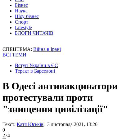
Бізнес
Наука
Шоу-бізнес
Спорт
Lifestyle
БЛОГИ ЧИТАЧІВ
СПЕЦТЕМА:
Війна в Ірані
ВСІ ТЕМИ
Вступ України в ЄС
Теракт в Барселоні
В Одесі антивакцинатори
протестували проти
"знищення цивілізації"
Текст:
Катя Юськів
, 3 листопада 2021, 13:26
0
274