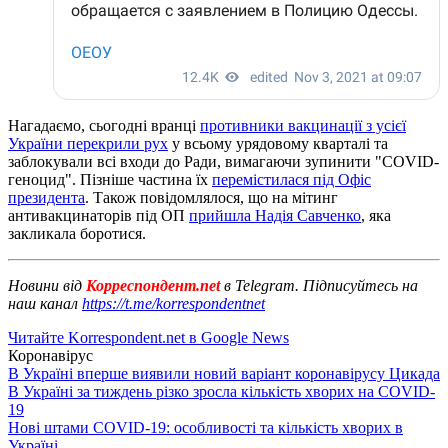
Нагадаємо, сьогодні вранці
противники вакцинації з усієї
України перекрили рух
у всьому урядовому кварталі та
заблокували всі входи до Ради, вимагаючи зупинити "COVID-
геноцид". Пізніше частина їх
перемістилася під Офіс
президента
. Також повідомлялося, що на мітинг
антивакцинаторів під ОП
прийшла Надія Савченко
, яка
закликала боротися.
Новини від
Корреспондент.net
в Telegram. Підписуйтесь на
наш канал
https://t.me/korrespondentnet
Читайте Korrespondent.net в Google News
Коронавірус
В Україні вперше виявили новий варіант коронавірусу Цикада
В Україні за тиждень різко зросла кількість хворих на COVID-
19
Нові штами COVID-19: особливості та кількість хворих в
Україні