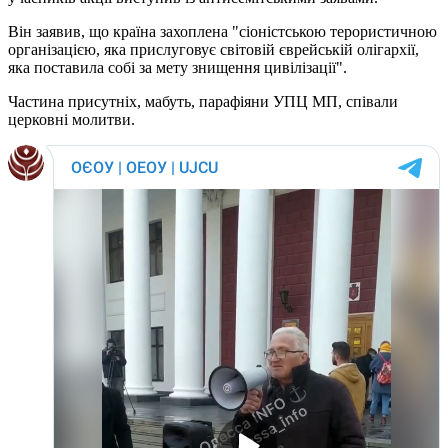
Він заявив, що країна захоплена "сіоністською терористичною
організацією, яка прислуговує світовій єврейській олігархії,
яка поставила собі за мету знищення цивілізації".
Частина присутніх, мабуть, парафіяни УПЦ МП, співали
церковні молитви.