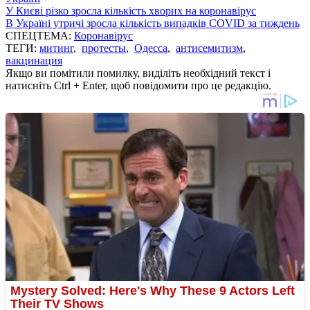
У Києві різко зросла кількість хворих на коронавірус
В Україні утричі зросла кількість випадків COVID за тиждень
СПЕЦТЕМА:
Коронавірус
ТЕГИ:
митинг
,
протесты
,
Одесса
,
антисемитизм
,
вакцинация
Якщо ви помітили помилку, виділіть необхідний текст і
натисніть Ctrl + Enter, щоб повідомити про це редакцію.