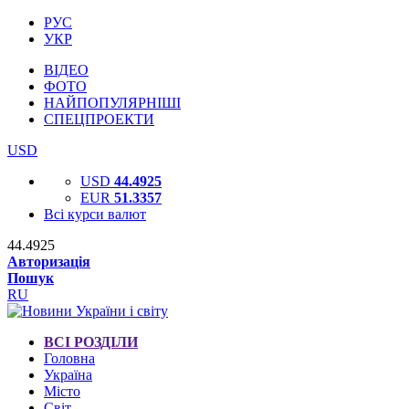
РУС
УКР
ВІДЕО
ФОТО
НАЙПОПУЛЯРНІШІ
СПЕЦПРОЕКТИ
USD
USD
44.4925
EUR
51.3357
Всі курси валют
44.4925
Авторизація
Пошук
RU
ВСІ РОЗДІЛИ
Головна
Україна
Місто
Світ