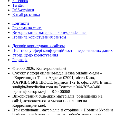
Facebook
Twitter
RSS-стрічки
E-mail розсилка
Контакти
Реклама на сайті
Використання матеріалів korrespondent.net
Правила користування сайтом
Договір користування сайтом
Політика у сфері конфіденційності і персональних даних
Угода щодо користування
Редакція
© 2000-2026, Korrespondent.net
Суб'єкт у сфері онлайн-медіа Назва онлайн-медіа –
«КореспонденТ.net» Адреса: 02091, місто Київ,
ХАРКІВСЬКЕ ШОСЕ, будинок 172-Б, офіс 208/1 E-mail:
sunlight@mediadim.com.ua
Телефон: 044-205-43-00
Ідентифікатор медіа – R40-06068
Використання будь-яких матеріалів, розміщених на
сайті, дозволяється за умови посилання на
Корреспондент.net.
При копіюванні матеріалів зі сторінки « Новини України
і світу» , для інтернет - видань - обов'язкове пряме