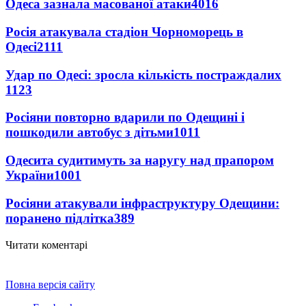
Одеса зазнала масованої атаки
4016
Росія атакувала стадіон Чорноморець в
Одесі
2111
Удар по Одесі: зросла кількість постраждалих
1123
Росіяни повторно вдарили по Одещині і
пошкодили автобус з дітьми
1011
Одесита судитимуть за наругу над прапором
України
1001
Росіяни атакували інфраструктуру Одещини:
поранено підлітка
389
Читати коментарі
Повна версія сайту