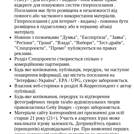
відкрите для пошукових систем гіперпосилання .
Посилання має бути розміщена в незалежності від
повного або часткового використання матеріалів.
Гіперпосилання ( для інтернет - видань) - повинна бути
розміщена в підзаголовку або в першому абзаці
матеріалу.
Новини з позначками "Думка", "Експертиза", "Заява",
"Регіони", "Гроші", "Влада", "Вибори", "Тест-драйв",
"Спецпроекти", "Промо" публікуються на правах
реклами.
Розділ Спецпроекти створюється спільно з
комерційними партнерами.
Будь яке копіювання, публікація, передрук, чи наступне
поширення інформації, що містить посилання на
"Інтерфакс-Україна", EPA / UPG, суворо забороняється.
Власник веб-сторінки в розділі Я-Корреспондент є автор
публікації.
Будь-яке копіювання, передрук та відтворення
фотографічних творів та/або аудіовізуальних творів
правовласника Getty Images - суворо забороняється.
Матеріали сайту korrespondent.net призначені для осіб
старше 21 року (21+). Участь в азартних іграх може
викликати ігрову залежність. Дотримуйтесь правил
(принципів) відповідальної гри. При виявленні перших