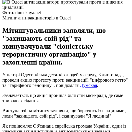
Фото: dumskaya.net
Мітинг антивакцинаторів в Одесі
Мітингувальники заявляли, що
"захищають свій рід" та
звинувачували "сіоністську
терористичну організацію" у
захопленні країни.
У центрі Одеси кілька десятків людей у ​​середу, 3 листопада,
провели акцію протесту проти вакцинації, "цифрового гетто"
та "тарифного геноциду", повідомляє
Думская
.
Зазначається, що акція пройшла біля стін міськради, де саме
тривало засідання.
Виступаючі на мітингу заявляли, що борючись із вакцинами,
люди "захищають свій рід", і скандували "Я людина!".
Як повідомляє Об'єднана єврейська громада України, один із
учасників акції виступив із антисемітськими заявами.