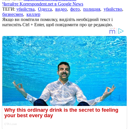
Читайте Korrespondent.net в Google News
ТЕГИ:
убийства
,
Одесса
,
видео
,
фото
,
полиция
,
убийство
,
бизнесмен
,
киллер
Якщо ви помітили помилку, виділіть необхідний текст і
натисніть Ctrl + Enter, щоб повідомити про це редакцію.