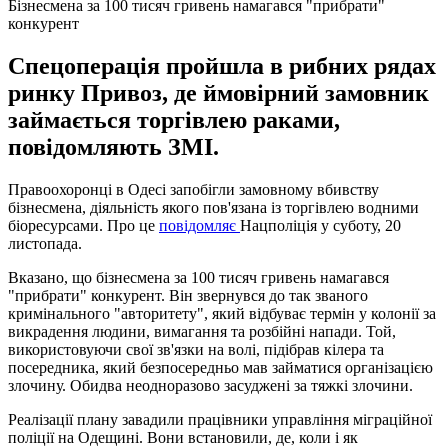
Бізнесмена за 100 тисяч гривень намагався "прибрати"
конкурент
Спецоперація пройшла в рибних рядах
ринку Привоз, де ймовірний замовник
займається торгівлею раками,
повідомляють ЗМІ.
Правоохоронці в Одесі запобігли замовному вбивству
бізнесмена, діяльність якого пов'язана із торгівлею водними
біоресурсами. Про це
повідомляє
Нацполіція у суботу, 20
листопада.
Вказано, що бізнесмена за 100 тисяч гривень намагався
"прибрати" конкурент. Він звернувся до так званого
кримінального "авторитету", який відбуває термін у колонії за
викрадення людини, вимагання та розбійні напади. Той,
використовуючи свої зв'язки на волі, підібрав кілера та
посередника, який безпосередньо мав займатися організацією
злочину. Обидва неодноразово засуджені за тяжкі злочини.
Реалізації плану завадили працівники управління міграційної
поліції на Одещині. Вони встановили, де, коли і як