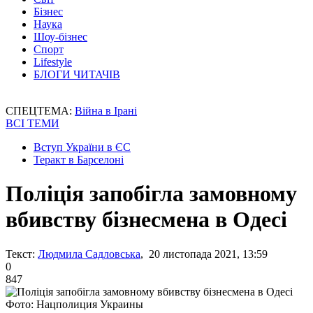
Бізнес
Наука
Шоу-бізнес
Спорт
Lifestyle
БЛОГИ ЧИТАЧІВ
СПЕЦТЕМА:
Війна в Ірані
ВСІ ТЕМИ
Вступ України в ЄС
Теракт в Барселоні
Поліція запобігла замовному
вбивству бізнесмена в Одесі
Текст:
Людмила Садловська
, 20 листопада 2021, 13:59
0
847
Фото: Нацполиция Украины