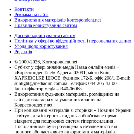
Контакти
Реклама на сайті
Використання матеріалів korrespondent.net
Правила користування сайтом
Договір користування сайтом
Політика у сфері конфіденційності і персональних даних
Угода щодо користування
Редакція
© 2000-2026, Korrespondent.net
Суб'єкт у сфері онлайн-медіа Назва онлайн-медіа –
«КореспонденТ.net» Адреса: 02091, місто Київ,
ХАРКІВСЬКЕ ШОСЕ, будинок 172-Б, офіс 208/1 E-mail:
sunlight@mediadim.com.ua
Телефон: 044-205-43-00
Ідентифікатор медіа – R40-06068
Використання будь-яких матеріалів, розміщених на
сайті, дозволяється за умови посилання на
Корреспондент.net.
При копіюванні матеріалів зі сторінки « Новини України
і світу» , для інтернет - видань - обов'язкове пряме
відкрите для пошукових систем гіперпосилання .
Посилання має бути розміщена в незалежності від
повного або часткового використання матеріалів.