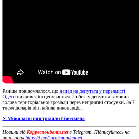
Раніше повідомлялося, що
напад на депутата у передмісті
Одеси
виявився інсценуванням. Побиття депутата замовив
голова територіальної громади через неприязні стосунки. За 7
тисяч доларів він найняв виконавців.
У Миколаєві розстріляли бізнесмена
Новини від
Корреспондент.net
в Telegram. Підписуйтесь на
наш канал
https://t.me/korrespondentnet