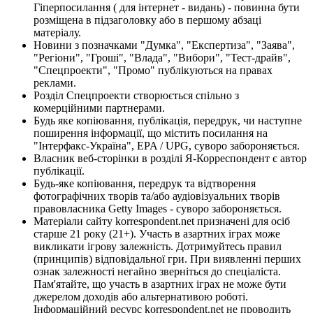
Гіперпосилання ( для інтернет - видань) - повинна бути
розміщена в підзаголовку або в першому абзаці
матеріалу.
Новини з позначками "Думка", "Експертиза", "Заява",
"Регіони", "Гроші", "Влада", "Вибори", "Тест-драйв",
"Спецпроекти", "Промо" публікуються на правах
реклами.
Розділ Спецпроекти створюється спільно з
комерційними партнерами.
Будь яке копіювання, публікація, передрук, чи наступне
поширення інформації, що містить посилання на
"Інтерфакс-Україна", EPA / UPG, суворо забороняється.
Власник веб-сторінки в розділі Я-Корреспондент є автор
публікації.
Будь-яке копіювання, передрук та відтворення
фотографічних творів та/або аудіовізуальних творів
правовласника Getty Images - суворо забороняється.
Матеріали сайту korrespondent.net призначені для осіб
старше 21 року (21+). Участь в азартних іграх може
викликати ігрову залежність. Дотримуйтесь правил
(принципів) відповідальної гри. При виявленні перших
ознак залежності негайно зверніться до спеціаліста.
Пам'ятайте, що участь в азартних іграх не може бути
джерелом доходів або альтернативою роботі.
Інформаційний ресурс korrespondent.net не проводить