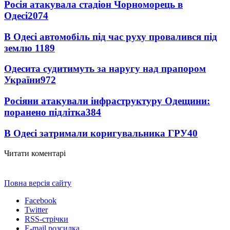
Росія атакувала стадіон Чорноморець в
Одесі
2074
В Одесі автомобіль під час руху провалився під
землю
1189
Одесита судитимуть за наругу над прапором
України
972
Росіяни атакували інфраструктуру Одещини:
поранено підлітка
384
В Одесі затримали коригувальника ГРУ
40
Читати коментарі
Повна версія сайту
Facebook
Twitter
RSS-стрічки
E-mail розсилка