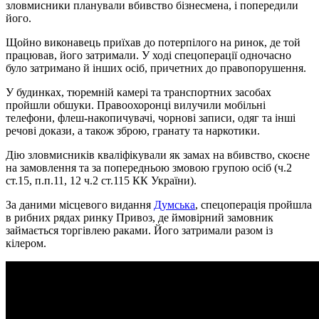
зловмисники планували вбивство бізнесмена, і попередили
його.
Щойно виконавець приїхав до потерпілого на ринок, де той
працював, його затримали. У ході спецоперації одночасно
було затримано й інших осіб, причетних до правопорушення.
У будинках, тюремній камері та транспортних засобах
пройшли обшуки. Правоохоронці вилучили мобільні
телефони, флеш-накопичувачі, чорнові записи, одяг та інші
речові докази, а також зброю, гранату та наркотики.
Дію зловмисників кваліфікували як замах на вбивство, скоєне
на замовлення та за попередньою змовою групою осіб (ч.2
ст.15, п.п.11, 12 ч.2 ст.115 КК України).
За даними місцевого видання
Думська
, спецоперація пройшла
в рибних рядах ринку Привоз, де ймовірний замовник
займається торгівлею раками. Його затримали разом із
кілером.