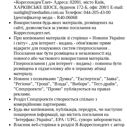
«КореспонденТ.net» Адреса: 02091, місто Київ,
ХАРКІВСЬКЕ ШОСЕ, будинок 172-Б, офіс 208/1 E-mail:
sunlight@mediadim.com.ua
Телефон: 044-205-43-00
Ідентифікатор медіа – R40-06068
Використання будь-яких матеріалів, розміщених на
сайті, дозволяється за умови посилання на
Корреспондент.net.
При копіюванні матеріалів зі сторінки « Новини України
і світу» , для інтернет - видань - обов'язкове пряме
відкрите для пошукових систем гіперпосилання .
Посилання має бути розміщена в незалежності від
повного або часткового використання матеріалів.
Гіперпосилання ( для інтернет - видань) - повинна бути
розміщена в підзаголовку або в першому абзаці
матеріалу.
Новини з позначками "Думка", "Експертиза", "Заява",
"Регіони", "Гроші", "Влада", "Вибори", "Тест-драйв",
"Спецпроекти", "Промо" публікуються на правах
реклами.
Розділ Спецпроекти створюється спільно з
комерційними партнерами.
Будь яке копіювання, публікація, передрук, чи наступне
поширення інформації, що містить посилання на
"Інтерфакс-Україна", EPA / UPG, суворо забороняється.
Власник веб-сторінки в розділі Я-Корреспондент є автор