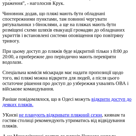
ураження”, - наголосив Крук.
Чиновник додав, що пляжі мають бути обладнані
спостережними пунктами, там повинні чергувати
рятувальники з біноклями, а ще на пляжах мають бути
розміщені схеми шляхів евакуації громадян до обладнаних
укриттів і встановлені системи оповіщення про повітряну
тривогу.
При цьому доступ до пляжів буде відкритий тільки з 8:00 до
20:00, а прибережне дно періодично мають перевіряти
водолази.
Спеціальна комісія міськради має надати пропозиції щодо
того, які пляжі можна відкрити для людей, а після цього
остаточне рішення про доступ до узбережжя ухвалять ОВА і
військове командування.
Раніше повідомлялося, що в Одесі можуть
відкрити доступ до
деяких пляжів.
УКиєві
не планують відкривати пляжний сезон
, киянам та
гостям столиці рекомендують утриматись від відвідування
пляжів.