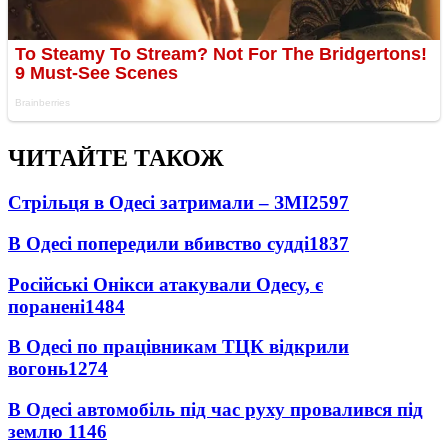
ЧИТАЙТЕ ТАКОЖ
Стрільця в Одесі затримали – ЗМІ
2597
В Одесі попередили вбивство судді
1837
Російські Онікси атакували Одесу, є
поранені
1484
В Одесі по працівникам ТЦК відкрили
вогонь
1274
В Одесі автомобіль під час руху провалився під
землю
1146