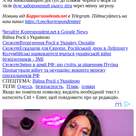
А на Миколаївщині доступ до пляжів Чорного моря та
лісів
буде заборонений цього літа
через мінну загрозу.
Новини від
Корреспондент.net
в Telegram. Підписуйтесь на
наш канал
https://t.me/korrespondentnet
Читайте Korrespondent.net в Google News
Війна Росії з Україною
Сюжет
Вторгнення Росії в Україну. Онлайн
Сюжет
Ескалація для Європи. Російський дрон в Лейпцигу
Колумбійські наркокартелі вчаться українській війні
безпілотників - ЗМІ
Сюжет
Зміни в армії РФ: що стоїть за рішенням Путіна
Пропагували війну та окупацію: викрито мережу
прихильників РФ
СПЕЦТЕМА:
Війна Росії з Україною
ТЕГИ:
Одесса
,
безопасность
,
Пляж
,
пляжи
Якщо ви помітили помилку, виділіть необхідний текст і
натисніть Ctrl + Enter, щоб повідомити про це редакцію.