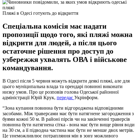
Пляжі в Одесі готують до відкриття
Спеціальна комісія має надати
пропозиції щодо того, які пляжі можна
відкрити для людей, а після цього
остаточне рішення про доступ до
узбережжя ухвалять ОВА і військове
командування.
В Одесі після 5 червня можуть відкрити деякі пляжі, але для
цього муніципальна влада та орендарі повинні виконати
низку умов. Про це розповів голова Одеської районної
адміністрації Юрій Крук,
передає
Укрінформ.
“Зона купання повинна бути відгороджена відповідними
засобами. Між траверсами має бути натягнене загородження з
буями кожні 50 м. В районі пірсів чи на закінченні траверсів
повинна бути натягнена сітка - вона має бути вище рівня води
на 30 см, а її підводна частина має бути не менше двох метрів.
Це унеможливлює потрапляння мін в зону можливого