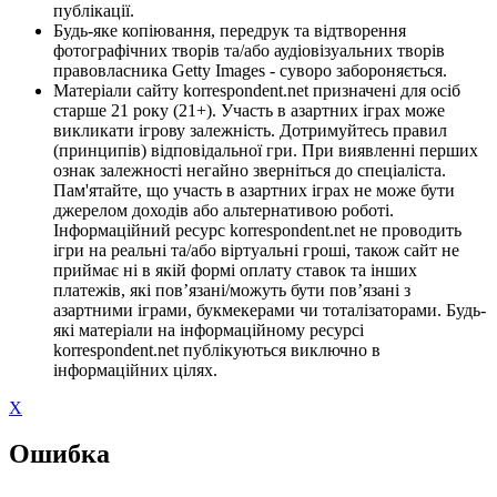
публікації.
Будь-яке копіювання, передрук та відтворення
фотографічних творів та/або аудіовізуальних творів
правовласника Getty Images - суворо забороняється.
Матеріали сайту korrespondent.net призначені для осіб
старше 21 року (21+). Участь в азартних іграх може
викликати ігрову залежність. Дотримуйтесь правил
(принципів) відповідальної гри. При виявленні перших
ознак залежності негайно зверніться до спеціаліста.
Пам'ятайте, що участь в азартних іграх не може бути
джерелом доходів або альтернативою роботі.
Інформаційний ресурс korrespondent.net не проводить
ігри на реальні та/або віртуальні гроші, також сайт не
приймає ні в якій формі оплату ставок та інших
платежів, які пов’язані/можуть бути пов’язані з
азартними іграми, букмекерами чи тоталізаторами. Будь-
які матеріали на інформаційному ресурсі
korrespondent.net публікуються виключно в
інформаційних цілях.
X
Ошибка