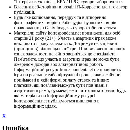
"Інтерфакс-Україна", EPA / UPG, суворо забороняється.
Власник веб-сторінки в розділі Я-Корреспондент є автор
публікації.
Будь-яке копіювання, передрук та відтворення
фотографічних творів та/або аудіовізуальних творів
правовласника Getty Images - суворо забороняється.
Матеріали сайту korrespondent.net призначені для осіб
старше 21 року (21+). Участь в азартних іграх може
викликати ігрову залежність. Дотримуйтесь правил
(принципів) відповідальної гри. При виявленні перших
ознак залежності негайно зверніться до спеціаліста.
Пам'ятайте, що участь в азартних іграх не може бути
джерелом доходів або альтернативою роботі.
Інформаційний ресурс korrespondent.net не проводить
ігри на реальні та/або віртуальні гроші, також сайт не
приймає ні в якій формі оплату ставок та інших
платежів, які пов’язані/можуть бути пов’язані з
азартними іграми, букмекерами чи тоталізаторами. Будь-
які матеріали на інформаційному ресурсі
korrespondent.net публікуються виключно в
інформаційних цілях.
X
Ошибка