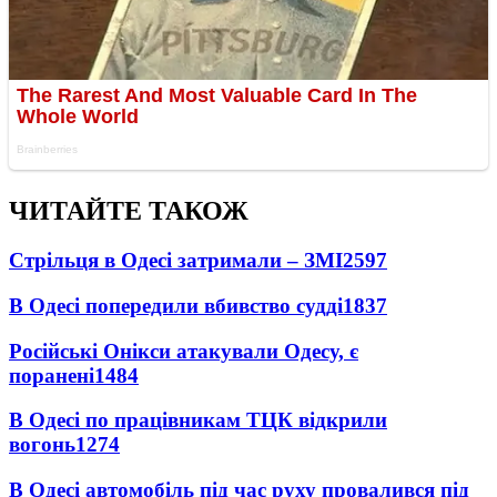
ЧИТАЙТЕ ТАКОЖ
Стрільця в Одесі затримали – ЗМІ
2597
В Одесі попередили вбивство судді
1837
Російські Онікси атакували Одесу, є
поранені
1484
В Одесі по працівникам ТЦК відкрили
вогонь
1274
В Одесі автомобіль під час руху провалився під