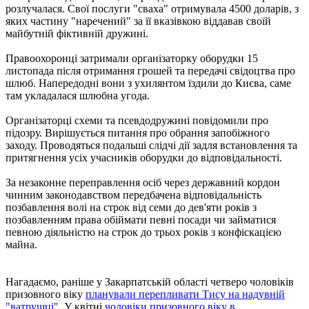
розлучалася. Свої послуги "сваха" отримувала 4500 доларів, з
яких частину "наречений" за її вказівкою віддавав своїй
майбутній фіктивній дружині.
Правоохоронці затримали організаторку оборудки 15
листопада після отримання грошей та передачі свідоцтва про
шлюб. Напередодні вони з ухилянтом їздили до Києва, саме
там укладалася шлюбна угода.
Організаторці схеми та псевдодружині повідомили про
підозру. Вирішується питання про обрання запобіжного
заходу. Проводяться подальші слідчі дії задля встановлення та
притягнення усіх учасників оборудки до відповідальності.
За незаконне переправлення осіб через державний кордон
чинним законодавством передбачена відповідальність
позбавлення волі на строк від семи до дев'яти років з
позбавленням права обіймати певні посади чи займатися
певною діяльністю на строк до трьох років з конфіскацією
майна.
Нагадаємо, раніше у Закарпатській області четверо чоловіків
призовного віку
планували перепливати Тису на надувній
"ватрушці"
. У квітні
чоловіки призовного віку в