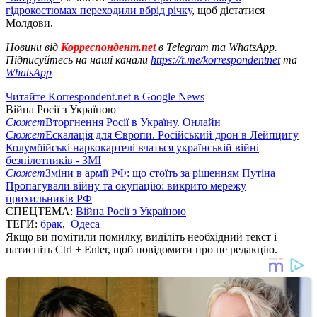
гідрокостюмах переходили вбрід річку
, щоб дістатися
Молдови.
Новини від
Корреспондент.net
в Telegram та WhatsApp.
Підписуйтесь на наші канали
https://t.me/korrespondentnet
та
WhatsApp
Читайте Korrespondent.net в Google News
Війна Росії з Україною
Сюжет
Вторгнення Росії в Україну. Онлайн
Сюжет
Ескалація для Європи. Російський дрон в Лейпцигу
Колумбійські наркокартелі вчаться українській війні
безпілотників - ЗМІ
Сюжет
Зміни в армії РФ: що стоїть за рішенням Путіна
Пропагували війну та окупацію: викрито мережу
прихильників РФ
СПЕЦТЕМА:
Війна Росії з Україною
ТЕГИ:
брак
,
Одеса
Якщо ви помітили помилку, виділіть необхідний текст і
натисніть Ctrl + Enter, щоб повідомити про це редакцію.