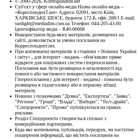
© 2000-2026, Korrespondent.net
Суб'єкт у сфері онлайн-медіа Назва онлайн-медіа –
«КореспонденТ.net» Адреса: 02091, місто Київ,
ХАРКІВСЬКЕ ШОСЕ, будинок 172-Б, офіс 208/1 E-mail:
sunlight@mediadim.com.ua
Телефон: 044-205-43-00
Ідентифікатор медіа – R40-06068
Використання будь-яких матеріалів, розміщених на
сайті, дозволяється за умови посилання на
Корреспондент.net.
При копіюванні матеріалів зі сторінки « Новини України
і світу» , для інтернет - видань - обов'язкове пряме
відкрите для пошукових систем гіперпосилання .
Посилання має бути розміщена в незалежності від
повного або часткового використання матеріалів.
Гіперпосилання ( для інтернет - видань) - повинна бути
розміщена в підзаголовку або в першому абзаці
матеріалу.
Новини з позначками "Думка", "Експертиза", "Заява",
"Регіони", "Гроші", "Влада", "Вибори", "Тест-драйв",
"Спецпроекти", "Промо" публікуються на правах
реклами.
Розділ Спецпроекти створюється спільно з
комерційними партнерами.
Будь яке копіювання, публікація, передрук, чи наступне
поширення інформації, що містить посилання на