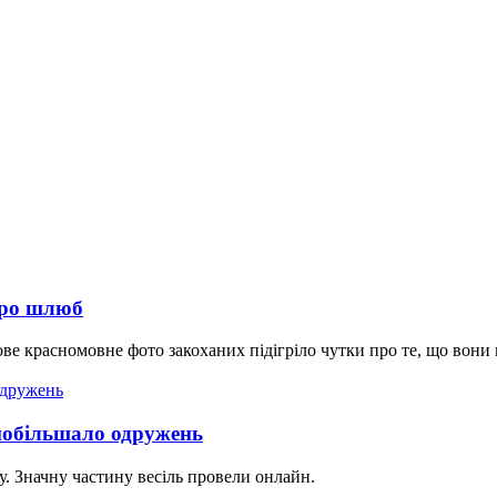
про шлюб
 нове красномовне фото закоханих підігріло чутки про те, що во
 побільшало одружень
у. Значну частину весіль провели онлайн.