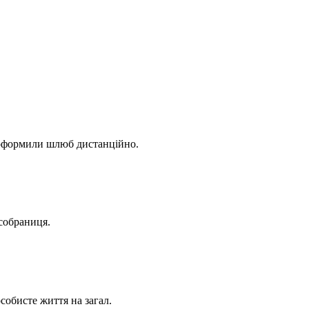
р оформили шлюб дистанційно.
ксобраниця.
собисте життя на загал.