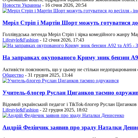
Новости Украины
- 16 січня 2026, 20:54
Меріл Стріп і Мартін Шорт можуть готуватися до 
Голлівудська легенда Меріл Стріп і зірка комедійного жанру М
Lifestyle&Fashion
- 12 січня 2026, 17:43
На заправках окупованого Криму зник бензин А9
Активісти пояснюють, що у цьому не стільки недопрацювання о
Общество
- 31 грудня 2025, 13:44
Учитель-блогер Руслан Циганков таємно одружи
Відомий український педагог і TikTok-блогер Руслан Циганков
Lifestyle&Fashion
- 22 грудня 2025, 18:02
Андрій Федінчик заявив про зраду Наталки Дени