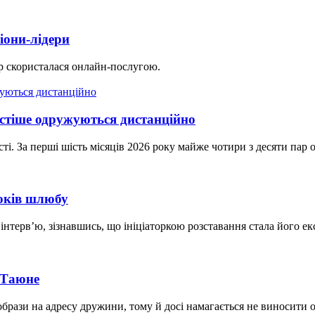
іони-лідери
ар скористалася онлайн-послугою.
астіше одружуються дистанційно
ті. За перші шість місяців 2026 року майже чотири з десяти па
років шлюбу
нтерв’ю, зізнавшись, що ініціаторкою розставання стала його е
 Таюне
образи на адресу дружини, тому й досі намагається не виносити о