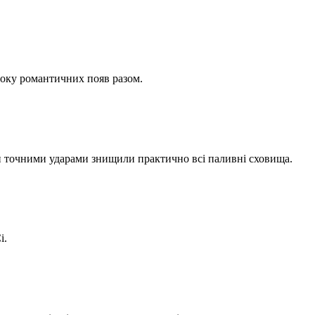
 року романтичних появ разом.
ми точними ударами знищили практично всі паливні сховища.
і.