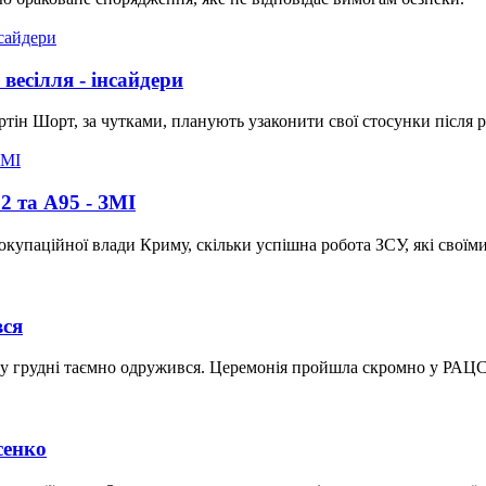
весілля - інсайдери
артін Шорт, за чутками, планують узаконити свої стосунки після
2 та А95 - ЗМІ
купаційної влади Криму, скільки успішна робота ЗСУ, які свої
вся
 у грудні таємно одружився. Церемонія пройшла скромно у РАЦС
сенко