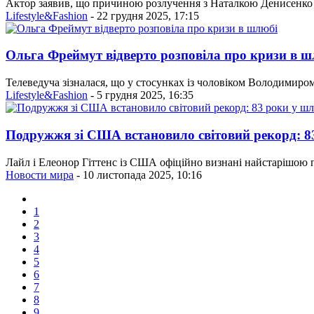
Актор заявив, що причиною розлучення з Наталкою Денисенко ст
Lifestyle&Fashion
- 22 грудня 2025, 17:15
Ольга Фреймут відверто розповіла про кризи в ш
Телеведуча зізналася, що у стосунках із чоловіком Володимиром
Lifestyle&Fashion
- 5 грудня 2025, 16:35
Подружжя зі США встановило світовий рекорд: 8
Лайл і Елеонор Гіттенс із США офіційно визнані найстарішою паро
Новости мира
- 10 листопада 2025, 10:16
1
2
3
4
5
6
7
8
9