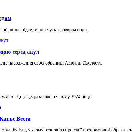
андом
люб, лише підсиливши чутки довкола пари.
водою серед акул
ень народження своєї обраниці Адріани Джіллетт.
жень. Це у 1,8 раза більше, ніж у 2024 році.
 Каньє Веста
 Vanity Fair, у якому розповіла про свої провокативні образи, ст