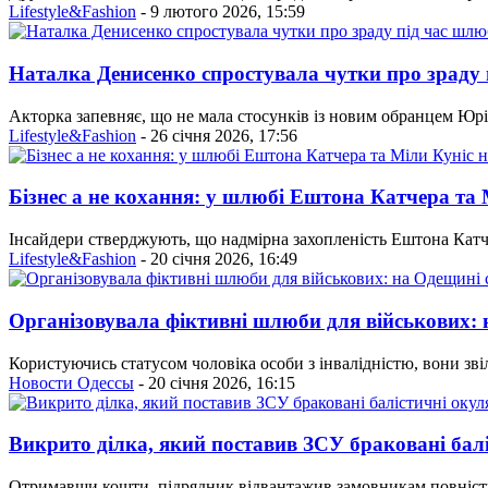
Lifestyle&Fashion
- 9 лютого 2026, 15:59
Наталка Денисенко спростувала чутки про зраду 
Акторка запевняє, що не мала стосунків із новим обранцем Юрі
Lifestyle&Fashion
- 26 січня 2026, 17:56
Бізнес а не кохання: у шлюбі Ештона Катчера та 
Інсайдери стверджують, що надмірна захопленість Ештона Катчер
Lifestyle&Fashion
- 20 січня 2026, 16:49
Організовувала фіктивні шлюби для військових: 
Користуючись статусом чоловіка особи з інвалідністю, вони зві
Новости Одессы
- 20 січня 2026, 16:15
Викрито ділка, який поставив ЗСУ браковані бал
Отримавши кошти, підрядник відвантажив замовникам повністю