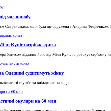
під час шлюбу
єм Савранським, коли була ще одружена з Андрієм Федінчиком, і
Міли Куніс назріває криза
а бізнесом віддаляє його від Міли Куніс і провокує серйозну на
на Одещині судитимуть жінку
льнялися зі служби та виїжджали за кордон.
істичні окуляри на 60 млн
 браковане спорядження, яке не відповідає вимогам безпеки.