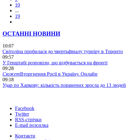
10
...
19
ОСТАННІ НОВИНИ
10:07
Світоліна пробилася до чвертьфіналу турніру в Торонто
09:57
У Генштабі розповіли, що відбувається на фронті
09:28
Сюжет
Вторгнення Росії в Україну. Онлайн
09:18
Удар по Харкову: кількість поранених зросла до 13 людей
Facebook
Twitter
RSS-стрічки
E-mail розсилка
Контакти