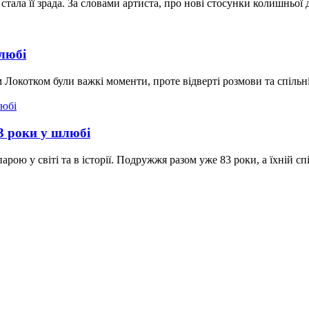
ала її зрада. За словами артиста, про нові стосунки колишньої д
любі
 Локотком були важкі моменти, проте відверті розмови та спільн
3 роки у шлюбі
ю у світі та в історії. Подружжя разом уже 83 роки, а їхній спіл