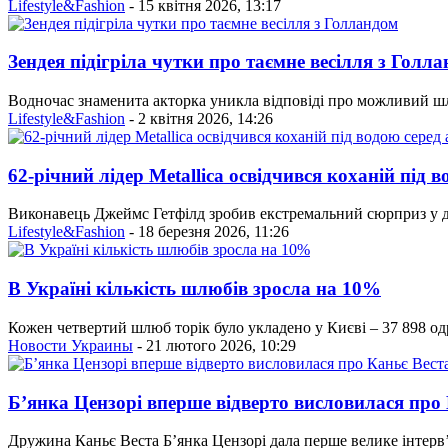
Lifestyle&Fashion
- 15 квітня 2026, 13:17
Зендея підігріла чутки про таємне весілля з Голл
Водночас знаменита акторка уникла відповіді про можливий ш
Lifestyle&Fashion
- 2 квітня 2026, 14:26
62-річний лідер Metallica освідчився коханій під 
Виконавець Джеймс Гетфілд зробив екстремальний сюрприз у д
Lifestyle&Fashion
- 18 березня 2026, 11:26
В Україні кількість шлюбів зросла на 10%
Кожен четвертий шлюб торік було укладено у Києві – 37 898 одру
Новости Украины
- 21 лютого 2026, 10:29
Б’янка Цензорі вперше відверто висловилася про
Дружина Каньє Веста Б’янка Цензорі дала перше велике інтерв’ю