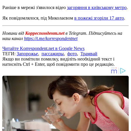
Раніше в мережі з'явилося відео
загоряння в київському метро
.
Як повідомлялося, під Миколаєвом
в пожежі згоріли 17 авто
.
Новини від
Корреспондент.net
в Telegram. Підписуйтесь на
наш канал
https://t.me/korrespondentnet
Читайте Korrespondent.net в Google News
ТЕГИ:
Запорожье
,
пассажиры
,
фото
,
Трамвай
Якщо ви помітили помилку, виділіть необхідний текст і
натисніть Ctrl + Enter, щоб повідомити про це редакцію.