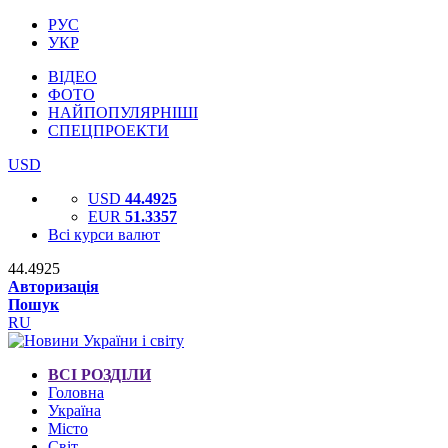
РУС
УКР
ВІДЕО
ФОТО
НАЙПОПУЛЯРНІШІ
СПЕЦПРОЕКТИ
USD
USD
44.4925
EUR
51.3357
Всі курси валют
44.4925
Авторизація
Пошук
RU
ВСІ РОЗДІЛИ
Головна
Україна
Місто
Світ