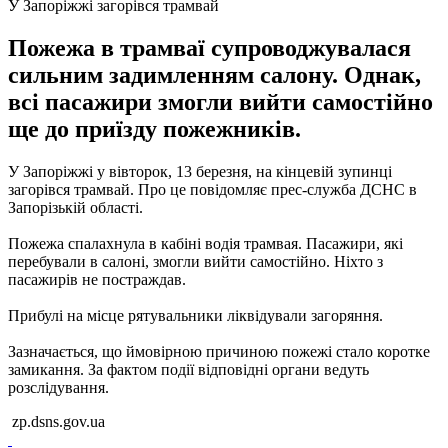
У Запоріжжі загорівся трамвай
Пожежа в трамваї супроводжувалася
сильним задимленням салону. Однак,
всі пасажири змогли вийти самостійно
ще до приїзду пожежників.
У Запоріжжі у вівторок, 13 березня, на кінцевій зупинці
загорівся трамвай.
Про це повідомляє прес-служба ДСНС в
Запорізькій області.
Пожежа спалахнула в кабіні водія трамвая.
Пасажири, які
перебували в салоні, змогли вийти самостійно.
Ніхто з
пасажирів не постраждав.
Прибулі на місце рятувальники ліквідували загоряння.
Зазначається, що ймовірною причиною пожежі стало коротке
замикання.
За фактом події відповідні органи ведуть
розслідування.
zp.dsns.gov.ua