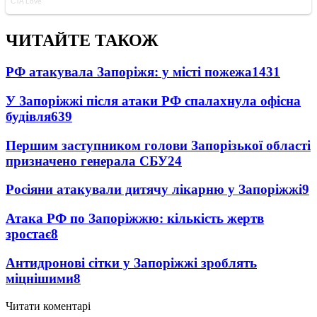
ЧИТАЙТЕ ТАКОЖ
РФ атакувала Запоріжя: у місті пожежа
1431
У Запоріжжі після атаки РФ спалахнула офісна
будівля
639
Першим заступником голови Запорізької області
призначено генерала СБУ
24
Росіяни атакували дитячу лікарню у Запоріжжі
9
Атака РФ по Запоріжжю: кількість жертв
зростає
8
Антидронові сітки у Запоріжжі зроблять
міцнішими
8
Читати коментарі