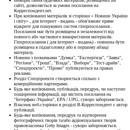
Використання будь-яких матеріалів, розміщених на
сайті, дозволяється за умови посилання на
Корреспондент.net.
При копіюванні матеріалів зі сторінки « Новини України
і світу» , для інтернет - видань - обов'язкове пряме
відкрите для пошукових систем гіперпосилання .
Посилання має бути розміщена в незалежності від
повного або часткового використання матеріалів.
Гіперпосилання ( для інтернет - видань) - повинна бути
розміщена в підзаголовку або в першому абзаці
матеріалу.
Новини з позначками "Думка", "Експертиза", "Заява",
"Регіони", "Гроші", "Влада", "Вибори", "Тест-драйв",
"Спецпроекти", "Промо" публікуються на правах
реклами.
Розділ Спецпроекти створюється спільно з
комерційними партнерами.
Будь яке копіювання, публікація, передрук, чи наступне
поширення інформації, що містить посилання на
"Інтерфакс-Україна", EPA / UPG, суворо забороняється.
Власник веб-сторінки в розділі Я-Корреспондент є автор
публікації.
Будь-яке копіювання, передрук та відтворення
фотографічних творів та/або аудіовізуальних творів
правовласника Getty Images - суворо забороняється.