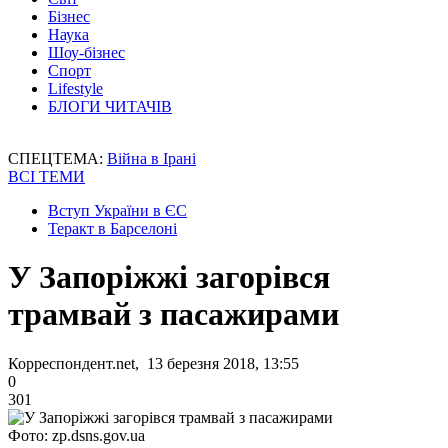
Бізнес
Наука
Шоу-бізнес
Спорт
Lifestyle
БЛОГИ ЧИТАЧІВ
СПЕЦТЕМА:
Війна в Ірані
ВСІ ТЕМИ
Вступ України в ЄС
Теракт в Барселоні
У Запоріжжі загорівся
трамвай з пасажирами
Корреспондент.net, 13 березня 2018, 13:55
0
301
Фото: zp.dsns.gov.ua