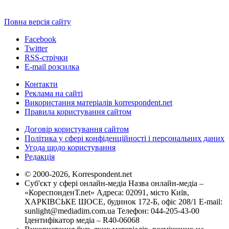
Повна версія сайту
Facebook
Twitter
RSS-стрічки
E-mail розсилка
Контакти
Реклама на сайті
Використання матеріалів korrespondent.net
Правила користування сайтом
Договір користування сайтом
Політика у сфері конфіденційності і персональних даних
Угода щодо користування
Редакція
© 2000-2026, Korrespondent.net
Суб'єкт у сфері онлайн-медіа Назва онлайн-медіа –
«КореспонденТ.net» Адреса: 02091, місто Київ,
ХАРКІВСЬКЕ ШОСЕ, будинок 172-Б, офіс 208/1 E-mail:
sunlight@mediadim.com.ua
Телефон: 044-205-43-00
Ідентифікатор медіа – R40-06068