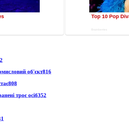
2
ромисловий об'єкт
816
стає
808
анені троє осіб
352
31