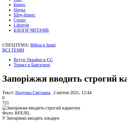
Бізнес
Наука
Шоу-бізнес
Спорт
Lifestyle
БЛОГИ ЧИТАЧІВ
СПЕЦТЕМА:
Війна в Ірані
ВСІ ТЕМИ
Вступ України в ЄС
Теракт в Барселоні
Запоріжжя вводить строгий к
Текст:
Надтока Світлана
, 2 квітня 2021, 12:44
0
721
Фото: RFE/RL
У Запоріжжі вводять локдаун