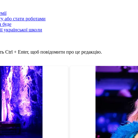
мії
ту або стати роботами
н буде
ії української школи
ь Ctrl + Enter, щоб повідомити про це редакцію.