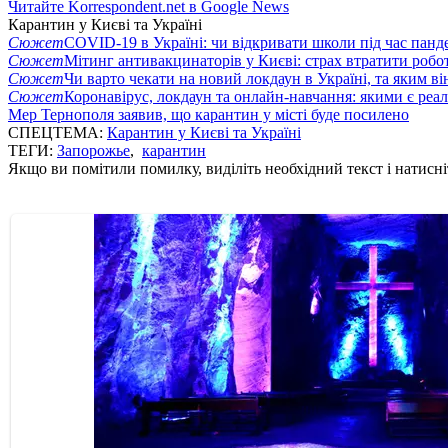
Читайте Korrespondent.net в Google News
Карантин у Києві та Україні
Сюжет
COVID-19 в Україні: чи відкривати школи під час панде
Сюжет
Мітинг антивакцинаторів у Києві: страх втратити робо
Сюжет
Чи варто чекати на новий локдаун в Україні, та яким ві
Сюжет
Коронавірус, локдаун та онлайн-навчання: якими є реал
Мер Тернополя заявив, що карантин у місті буде посилено
СПЕЦТЕМА:
Карантин у Києві та Україні
ТЕГИ:
Запорожье
,
карантин
Якщо ви помітили помилку, виділіть необхідний текст і натисніт