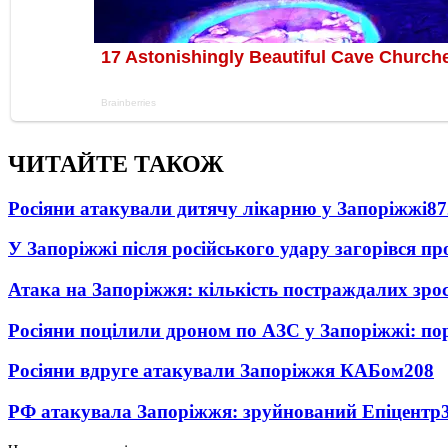
ЧИТАЙТЕ ТАКОЖ
Росіяни атакували дитячу лікарню у Запоріжжі
87
У Запоріжжі після російського удару загорівся п
Атака на Запоріжжя: кількість постраждалих зро
Росіяни поцілили дроном по АЗС у Запоріжжі: пор
Росіяни вдруге атакували Запоріжжя КАБом
208
РФ атакувала Запоріжжя: зруйнований Епіцентр