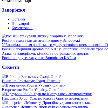
Читати коментарі
Запоріжжя
Останні
Популярні
Коментовані
Росіяни атакували дитячу лікарню у Запоріжжі
У Запоріжжі після російського удару загорівся промисловий об'
Росіяни поцілили дроном по АЗС у Запоріжжі: поранені троє ос
Атака на Запоріжжя: кількість постраждалих зростає
Росіяни вдруге атакували Запоріжжя КАБом
Сюжети
Війна на Близькому Сході. Онлайн
Вторгнення Росії в Україну. Онлайн
Підсумки 05.08: Удар по Києву і брак антибалістики
Диверсія в Лейпцигу. Дрон біля українського літака