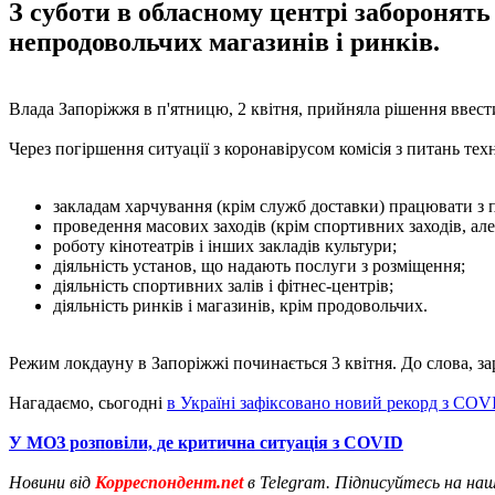
З суботи в обласному центрі заборонять
непродовольчих магазинів і ринків.
Влада Запоріжжя в п'ятницю, 2 квітня, прийняла рішення ввест
Через погіршення ситуації з коронавірусом комісія з питань те
закладам харчування (крім служб доставки) працювати з пон
проведення масових заходів (крім спортивних заходів, але 
роботу кінотеатрів і інших закладів культури;
діяльність установ, що надають послуги з розміщення;
діяльність спортивних залів і фітнес-центрів;
діяльність ринків і магазинів, крім продовольчих.
Режим локдауну в Запоріжжі починається 3 квітня. До слова, за
Нагадаємо, сьогодні
в Україні зафіксовано новий рекорд з CO
У МОЗ розповіли, де критична ситуація з COVID
Новини від
Корреспондент.net
в Telegram. Підписуйтесь на на