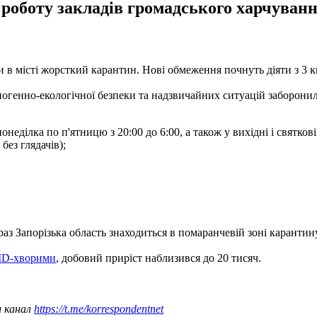
 роботу закладів громадського харчування
и в місті жорсткий карантин. Нові обмеження почнуть діяти з 3 
хногенно-екологічної безпеки та надзвичайних ситуацій заборонил
еділка по п'ятницю з 20:00 до 6:00, а також у вихідні і святкові
без глядачів);
раз Запорізька область знаходиться в помаранчевій зоні карантину
VID-хворими
, добовий приріст наблизився до 20 тисяч.
ш канал
https://t.me/korrespondentnet