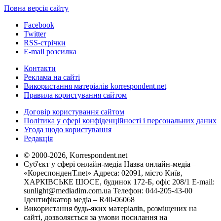
Повна версія сайту
Facebook
Twitter
RSS-стрічки
E-mail розсилка
Контакти
Реклама на сайті
Використання матеріалів korrespondent.net
Правила користування сайтом
Договір користування сайтом
Політика у сфері конфіденційності і персональних даних
Угода щодо користування
Редакція
© 2000-2026, Korrespondent.net
Суб'єкт у сфері онлайн-медіа Назва онлайн-медіа –
«КореспонденТ.net» Адреса: 02091, місто Київ,
ХАРКІВСЬКЕ ШОСЕ, будинок 172-Б, офіс 208/1 E-mail:
sunlight@mediadim.com.ua
Телефон: 044-205-43-00
Ідентифікатор медіа – R40-06068
Використання будь-яких матеріалів, розміщених на
сайті, дозволяється за умови посилання на