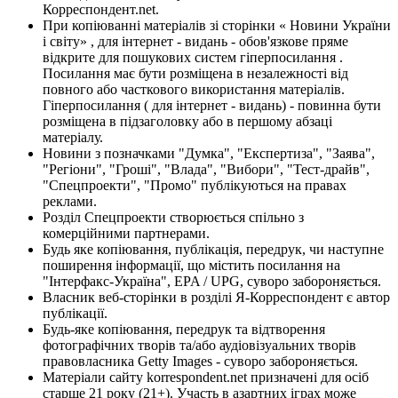
Корреспондент.net.
При копіюванні матеріалів зі сторінки « Новини України
і світу» , для інтернет - видань - обов'язкове пряме
відкрите для пошукових систем гіперпосилання .
Посилання має бути розміщена в незалежності від
повного або часткового використання матеріалів.
Гіперпосилання ( для інтернет - видань) - повинна бути
розміщена в підзаголовку або в першому абзаці
матеріалу.
Новини з позначками "Думка", "Експертиза", "Заява",
"Регіони", "Гроші", "Влада", "Вибори", "Тест-драйв",
"Спецпроекти", "Промо" публікуються на правах
реклами.
Розділ Спецпроекти створюється спільно з
комерційними партнерами.
Будь яке копіювання, публікація, передрук, чи наступне
поширення інформації, що містить посилання на
"Інтерфакс-Україна", EPA / UPG, суворо забороняється.
Власник веб-сторінки в розділі Я-Корреспондент є автор
публікації.
Будь-яке копіювання, передрук та відтворення
фотографічних творів та/або аудіовізуальних творів
правовласника Getty Images - суворо забороняється.
Матеріали сайту korrespondent.net призначені для осіб
старше 21 року (21+). Участь в азартних іграх може