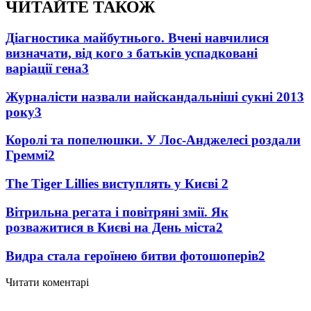
ЧИТАЙТЕ ТАКОЖ
Діагностика майбутнього. Вчені навчилися
визначати, від кого з батьків успадковані
варіації гена
3
Журналісти назвали найскандальніші сукні 2013
року
3
Королі та попелюшки. У Лос-Анджелесі роздали
Греммі
2
The Tiger Lillies виступлять у Києві
2
Вітрильна регата і повітряні змії. Як
розважитися в Києві на День міста
2
Видра стала героїнею битви фотошоперів
2
Читати коментарі