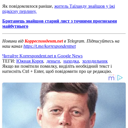
Як повідомлялося раніше,
житель Таїланду знайшов у їжі
рідкісну перлину.
Британець знайшов старий лист з точними прогнозами
майбутнього
Новини від
Корреспондент.net
в Telegram. Підписуйтесь на
наш канал
https://t.me/korrespondentnet
Читайте Korrespondent.net в Google News
ТЕГИ:
Южная Корея
,
деньги
,
находка
,
холодильник
Якщо ви помітили помилку, виділіть необхідний текст і
натисніть Ctrl + Enter, щоб повідомити про це редакцію.