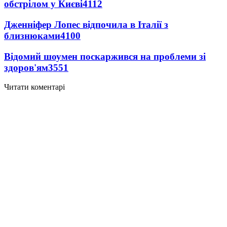
обстрілом у Києві
4112
Дженніфер Лопес відпочила в Італії з
близнюками
4100
Відомий шоумен поскаржився на проблеми зі
здоров'ям
3551
Читати коментарі