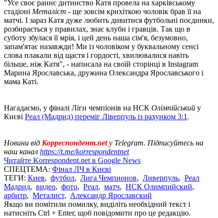
"Усе своє раннє дитинство Катя провела на харківському
стадіоні
Металіст
- ще зовсім крихіткою чоловік брав її на
матчі. І зараз Катя дуже любить дивитися футбольні поєдинки,
розбирається у правилах, знає клуби і гравців. Так що в
суботу збулася її мрія, і цей день наша сім'я, безумовно,
запам'ятає назавжди! Ми із чоловіком у буквальному сенсі
слова плакали від щастя і гордості, хвилювалися навіть
більше, ніж Катя", - написала на своїй сторінці в Instagram
Марина Ярославська, дружина Олександра Ярославського і
мама Каті.
Нагадаємо, у фіналі Ліги чемпіонів на НСК
Олімпійський
у
Києві
Реал (Мадрид) переміг Ліверпуль із рахунком 3:1
.
Новини від
Корреспондент.net
у Telegram. Підписуйтесь на
наш канал
https://t.me/korrespondentnet
Читайте Korrespondent.net в Google News
СПЕЦТЕМА:
Фінал ЛЧ в Києві
ТЕГИ:
Киев
,
футбол
,
Лига Чемпионов
,
Ливерпуль
,
Реал
Мадрид
,
видео
,
фото
,
Реал
,
матч
,
НСК Олимпийский
,
арбитр
,
Металист
,
Александр Ярославский
Якщо ви помітили помилку, виділіть необхідний текст і
натисніть Ctrl + Enter, щоб повідомити про це редакцію.