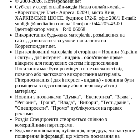
© 2000-2026, Korrespondent.net
Суб'єкт у сфері онлайн-медіа Назва онлайн-медіа –
«КореспонденТ.net» Адреса: 02091, місто Київ,
ХАРКІВСЬКЕ ШОСЕ, будинок 172-Б, офіс 208/1 E-mail:
sunlight@mediadim.com.ua
Телефон: 044-205-43-00
Ідентифікатор медіа – R40-06068
Використання будь-яких матеріалів, розміщених на
сайті, дозволяється за умови посилання на
Корреспондент.net.
При копіюванні матеріалів зі сторінки « Новини України
і світу» , для інтернет - видань - обов'язкове пряме
відкрите для пошукових систем гіперпосилання .
Посилання має бути розміщена в незалежності від
повного або часткового використання матеріалів.
Гіперпосилання ( для інтернет - видань) - повинна бути
розміщена в підзаголовку або в першому абзаці
матеріалу.
Новини з позначками "Думка", "Експертиза", "Заява",
"Регіони", "Гроші", "Влада", "Вибори", "Тест-драйв",
"Спецпроекти", "Промо" публікуються на правах
реклами.
Розділ Спецпроекти створюється спільно з
комерційними партнерами.
Будь яке копіювання, публікація, передрук, чи наступне
поширення інформації, що містить посилання на