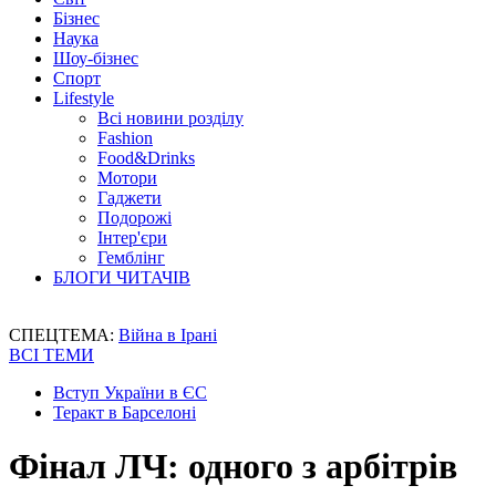
Бізнес
Наука
Шоу-бізнес
Спорт
Lifestyle
Всі новини розділу
Fashion
Food&Drinks
Мотори
Гаджети
Подорожі
Інтер'єри
Гемблінг
БЛОГИ ЧИТАЧІВ
СПЕЦТЕМА:
Війна в Ірані
ВСІ ТЕМИ
Вступ України в ЄС
Теракт в Барселоні
Фінал ЛЧ: одного з арбітрів