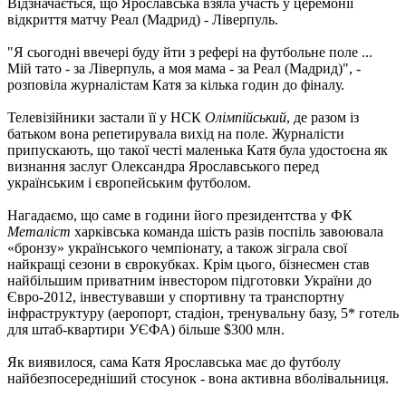
Відзначається, що Ярославська взяла участь у церемонії
відкриття матчу Реал (Мадрид) - Ліверпуль.
"Я сьогодні ввечері буду йти з рефері на футбольне поле ...
Мій тато - за Ліверпуль, а моя мама - за Реал (Мадрид)", -
розповіла журналістам Катя за кілька годин до фіналу.
Телевізійники застали її у НСК
Олімпійський
, де разом із
батьком вона репетирувала вихід на поле. Журналісти
припускають, що такої честі маленька Катя була удостоєна як
визнання заслуг Олександра Ярославського перед
українським і європейським футболом.
Нагадаємо, що саме в години його президентства у ФК
Металіст
харківська команда шість разів поспіль завоювала
«бронзу» українського чемпіонату, а також зіграла свої
найкращі сезони в єврокубках. Крім цього, бізнесмен став
найбільшим приватним інвестором підготовки України до
Євро-2012, інвестувавши у спортивну та транспортну
інфраструктуру (аеропорт, стадіон, тренувальну базу, 5* готель
для штаб-квартири УЄФА) більше $300 млн.
Як виявилося, сама Катя Ярославська має до футболу
найбезпосередніший стосунок - вона активна вболівальниця.