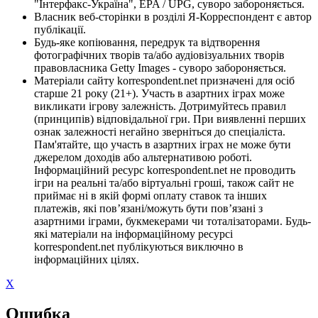
"Інтерфакс-Україна", EPA / UPG, суворо забороняється.
Власник веб-сторінки в розділі Я-Корреспондент є автор
публікації.
Будь-яке копіювання, передрук та відтворення
фотографічних творів та/або аудіовізуальних творів
правовласника Getty Images - суворо забороняється.
Матеріали сайту korrespondent.net призначені для осіб
старше 21 року (21+). Участь в азартних іграх може
викликати ігрову залежність. Дотримуйтесь правил
(принципів) відповідальної гри. При виявленні перших
ознак залежності негайно зверніться до спеціаліста.
Пам'ятайте, що участь в азартних іграх не може бути
джерелом доходів або альтернативою роботі.
Інформаційний ресурс korrespondent.net не проводить
ігри на реальні та/або віртуальні гроші, також сайт не
приймає ні в якій формі оплату ставок та інших
платежів, які пов’язані/можуть бути пов’язані з
азартними іграми, букмекерами чи тоталізаторами. Будь-
які матеріали на інформаційному ресурсі
korrespondent.net публікуються виключно в
інформаційних цілях.
X
Ошибка