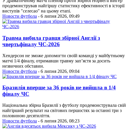
У драматичному матчі плейоф проти збірної Норвегії вінгер
продемонстрував найгіршу статистику ефективності в історії
виступів "селесао" на цьому етапі.
Новости футбола
- 6 липня 2026, 09:49
Травма вибила гравця збірної Англії з
чвертьфіналу ЧС-2026
Хендерсон не зможе допомогти своїй команді у майбутньому
матчі 1/4 фіналу, отримавши травму зап’ястя за досить
незвичних обставин.
Новости футбола
- 6 липня 2026, 09:04
Бразилія вперше за 36 років не вийшла в 1/4
фіналу ЧС
Національна збірна Бразилії з футболу продемонструвала свій
найгірший результат на світових першостях за останні три з
половиною десятиліття.
Новости футбола
- 6 липня 2026, 08:23