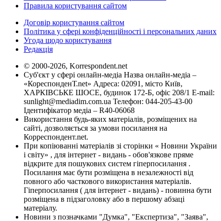
Правила користування сайтом
Договір користування сайтом
Політика у сфері конфіденційності і персональних даних
Угода щодо користування
Редакція
© 2000-2026, Korrespondent.net
Суб'єкт у сфері онлайн-медіа Назва онлайн-медіа –
«КореспонденТ.net» Адреса: 02091, місто Київ,
ХАРКІВСЬКЕ ШОСЕ, будинок 172-Б, офіс 208/1 E-mail:
sunlight@mediadim.com.ua
Телефон: 044-205-43-00
Ідентифікатор медіа – R40-06068
Використання будь-яких матеріалів, розміщених на
сайті, дозволяється за умови посилання на
Корреспондент.net.
При копіюванні матеріалів зі сторінки « Новини України
і світу» , для інтернет - видань - обов'язкове пряме
відкрите для пошукових систем гіперпосилання .
Посилання має бути розміщена в незалежності від
повного або часткового використання матеріалів.
Гіперпосилання ( для інтернет - видань) - повинна бути
розміщена в підзаголовку або в першому абзаці
матеріалу.
Новини з позначками "Думка", "Експертиза", "Заява",