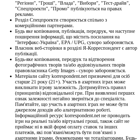
"Регіони", "Гроші", "Влада", "Вибори", "Тест-драйв",
"Спецпроекти", "Промо" публікуються на правах
реклами.
Розділ Спецпроекти створюється спільно з
комерційними партнерами.
Будь яке копіювання, публікація, передрук, чи наступне
поширення інформації, що містить посилання на
"Інтерфакс-Україна", EPA / UPG, суворо забороняється.
Власник веб-сторінки в розділі Я-Корреспондент є автор
публікації.
Будь-яке копіювання, передрук та відтворення
фотографічних творів та/або аудіовізуальних творів
правовласника Getty Images - суворо забороняється.
Матеріали сайту korrespondent.net призначені для осіб
старше 21 року (21+). Участь в азартних іграх може
викликати ігрову залежність. Дотримуйтесь правил
(принципів) відповідальної гри. При виявленні перших
ознак залежності негайно зверніться до спеціаліста.
Пам'ятайте, що участь в азартних іграх не може бути
джерелом доходів або альтернативою роботі.
Інформаційний ресурс korrespondent.net не проводить
ігри на реальні та/або віртуальні гроші, також сайт не
приймає ні в якій формі оплату ставок та інших
платежів, які пов’язані/можуть бути пов’язані з
азартними іграми, букмекерами чи тоталізаторами. Будь-