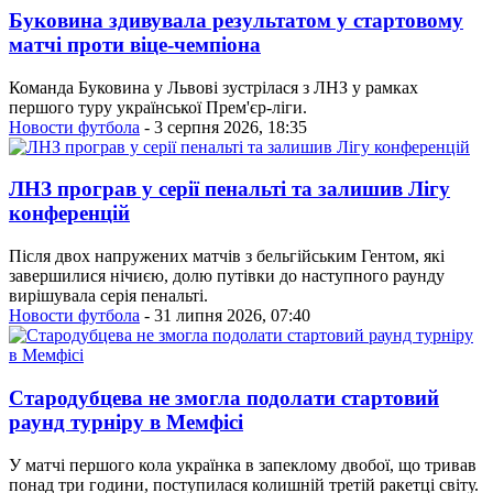
Буковина здивувала результатом у стартовому
матчі проти віце-чемпіона
Команда Буковина у Львові зустрілася з ЛНЗ у рамках
першого туру української Прем'єр-ліги.
Новости футбола
- 3 серпня 2026, 18:35
ЛНЗ програв у серії пенальті та залишив Лігу
конференцій
Після двох напружених матчів з бельгійським Гентом, які
завершилися нічиєю, долю путівки до наступного раунду
вирішувала серія пенальті.
Новости футбола
- 31 липня 2026, 07:40
Стародубцева не змогла подолати стартовий
раунд турніру в Мемфісі
У матчі першого кола українка в запеклому двобої, що тривав
понад три години, поступилася колишній третій ракетці світу.