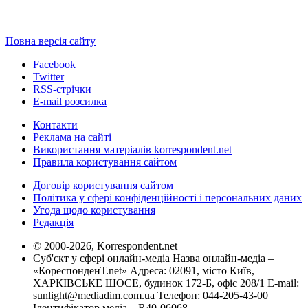
Повна версія сайту
Facebook
Twitter
RSS-стрічки
E-mail розсилка
Контакти
Реклама на сайті
Використання матеріалів korrespondent.net
Правила користування сайтом
Договір користування сайтом
Політика у сфері конфіденційності і персональних даних
Угода щодо користування
Редакція
© 2000-2026, Korrespondent.net
Суб'єкт у сфері онлайн-медіа Назва онлайн-медіа –
«КореспонденТ.net» Адреса: 02091, місто Київ,
ХАРКІВСЬКЕ ШОСЕ, будинок 172-Б, офіс 208/1 E-mail:
sunlight@mediadim.com.ua
Телефон: 044-205-43-00
Ідентифікатор медіа – R40-06068