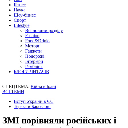
Бізнес
Наука
Шоу-бізнес
Спорт
Lifestyle
Всі новини розділу
Fashion
Food&Drinks
Мотори
Гаджети
Подорожі
Інтер'єри
Гемблінг
БЛОГИ ЧИТАЧІВ
СПЕЦТЕМА:
Війна в Ірані
ВСІ ТЕМИ
Вступ України в ЄС
Теракт в Барселоні
ЗМІ порівняли російських і