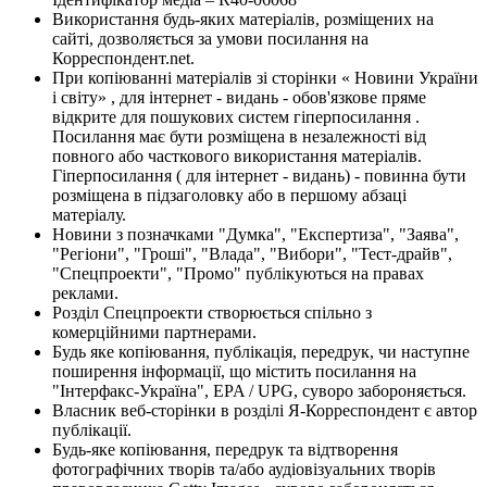
Використання будь-яких матеріалів, розміщених на
сайті, дозволяється за умови посилання на
Корреспондент.net.
При копіюванні матеріалів зі сторінки « Новини України
і світу» , для інтернет - видань - обов'язкове пряме
відкрите для пошукових систем гіперпосилання .
Посилання має бути розміщена в незалежності від
повного або часткового використання матеріалів.
Гіперпосилання ( для інтернет - видань) - повинна бути
розміщена в підзаголовку або в першому абзаці
матеріалу.
Новини з позначками "Думка", "Експертиза", "Заява",
"Регіони", "Гроші", "Влада", "Вибори", "Тест-драйв",
"Спецпроекти", "Промо" публікуються на правах
реклами.
Розділ Спецпроекти створюється спільно з
комерційними партнерами.
Будь яке копіювання, публікація, передрук, чи наступне
поширення інформації, що містить посилання на
"Інтерфакс-Україна", EPA / UPG, суворо забороняється.
Власник веб-сторінки в розділі Я-Корреспондент є автор
публікації.
Будь-яке копіювання, передрук та відтворення
фотографічних творів та/або аудіовізуальних творів