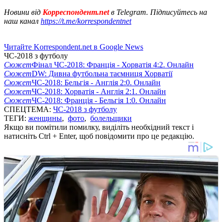
Новини від
Корреспондент.net
в Telegram. Підписуйтесь на
наш канал
https://t.me/korrespondentnet
Читайте Korrespondent.net в Google News
ЧС-2018 з футболу
Сюжет
Фінал ЧС-2018: Франція - Хорватія 4:2. Онлайн
Сюжет
DW: Дивна футбольна таємниця Хорватії
Сюжет
ЧС-2018: Бельгія - Англія 2:0. Онлайн
Сюжет
ЧС-2018: Хорватія - Англія 2:1. Онлайн
Сюжет
ЧС-2018: Франція - Бельгія 1:0. Онлайн
СПЕЦТЕМА:
ЧС-2018 з футболу
ТЕГИ:
женщины
,
фото
,
болельщики
Якщо ви помітили помилку, виділіть необхідний текст і
натисніть Ctrl + Enter, щоб повідомити про це редакцію.