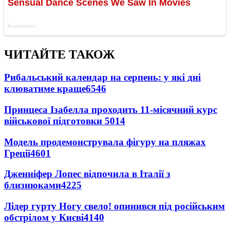
ЧИТАЙТЕ ТАКОЖ
Рибальський календар на серпень: у які дні
клюватиме краще
6546
Принцеса Ізабелла проходить 11-місячний курс
військової підготовки
5014
Модель продемонструвала фігуру на пляжах
Греції
4601
Дженніфер Лопес відпочила в Італії з
близнюками
4225
Лідер гурту Ногу свело! опинився під російським
обстрілом у Києві
4140