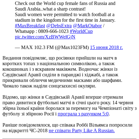
Check out the World cup female fans of Russia and
Saudi Arabia..what a sharp contrast!
Saudi women were permitted to watch football at a
stadium in the kingdom for the first time in January.
#MaxBreakfast
@DebsExtra
@MarkOtabor
/
Whatsapp : 0809-666-1023
#WorldCup
pic.twitter.com/XzBWWelGjN
— MAX 102.3 FM (@Max1023FM)
15 июня 2018 г.
Видання повідомляє, що росіянки прийшли на матч в
коротких топах з національною символікою, а також
кокошниках і з яскравим макіяжем.
Водночас жінки із
Саудівської Аравії сиділи в паранджі і хіджабі, а також
прикривали обличчя медичними масками або шарфами.
Чимало також наділи сонцезахисні окуляри.
Відомо, що жінки в Саудівській Аравії вперше отримали
право дивитися футбольні матчі в січні цього року.
14 червня
збірна їхньої країни боролася за перемогу на Чемпіонаті світу з
футболу зі збірною Росії і
програла з рахунком 5:0
.
Раніше повідомлялося, що співака Роббі Вільямса попросили
на відкритті ЧС-2018
не співати Party Like A Russian.