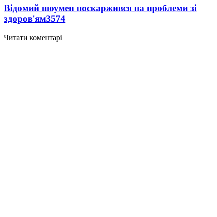
Відомий шоумен поскаржився на проблеми зі
здоров'ям
3574
Читати коментарі