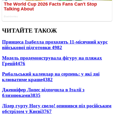
ЧИТАЙТЕ ТАКОЖ
Принцеса Ізабелла проходить 11-місячний курс
військової підготовки
4982
Модель продемонструвала фігуру на пляжах
Греції
4476
Рибальський календар на серпень: у які дні
клюватиме краще
4382
Дженніфер Лопес відпочила в Італії з
близнюками
3835
Лідер гурту Ногу свело! опинився під російським
обстрілом у Києві
3767