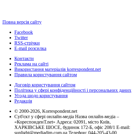
Повна версія сайту
Facebook
Twitter
RSS-стрічки
E-mail розсилка
Контакти
Реклама на сайті
Використання матеріалів korrespondent.net
Правила користування сайтом
Договір користування сайтом
Політика у сфері конфіденційності і персональних даних
Угода щодо користування
Редакція
© 2000-2026, Korrespondent.net
Суб'єкт у сфері онлайн-медіа Назва онлайн-медіа –
«КореспонденТ.net» Адреса: 02091, місто Київ,
ХАРКІВСЬКЕ ШОСЕ, будинок 172-Б, офіс 208/1 E-mail:
sunlight@mediadim.com.ua
Телефон: 044-205-43-00