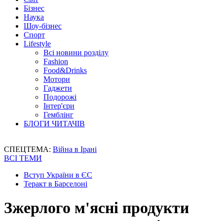
Бізнес
Наука
Шоу-бізнес
Спорт
Lifestyle
Всі новини розділу
Fashion
Food&Drinks
Мотори
Гаджети
Подорожі
Інтер'єри
Гемблінг
БЛОГИ ЧИТАЧІВ
СПЕЦТЕМА:
Війна в Ірані
ВСІ ТЕМИ
Вступ України в ЄС
Теракт в Барселоні
Зжерлого м'ясні продукти