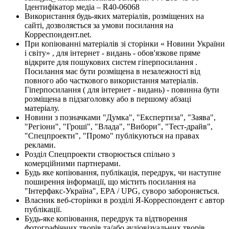
Ідентифікатор медіа – R40-06068
Використання будь-яких матеріалів, розміщених на
сайті, дозволяється за умови посилання на
Корреспондент.net.
При копіюванні матеріалів зі сторінки « Новини України
і світу» , для інтернет - видань - обов'язкове пряме
відкрите для пошукових систем гіперпосилання .
Посилання має бути розміщена в незалежності від
повного або часткового використання матеріалів.
Гіперпосилання ( для інтернет - видань) - повинна бути
розміщена в підзаголовку або в першому абзаці
матеріалу.
Новини з позначками "Думка", "Експертиза", "Заява",
"Регіони", "Гроші", "Влада", "Вибори", "Тест-драйв",
"Спецпроекти", "Промо" публікуються на правах
реклами.
Розділ Спецпроекти створюється спільно з
комерційними партнерами.
Будь яке копіювання, публікація, передрук, чи наступне
поширення інформації, що містить посилання на
"Інтерфакс-Україна", EPA / UPG, суворо забороняється.
Власник веб-сторінки в розділі Я-Корреспондент є автор
публікації.
Будь-яке копіювання, передрук та відтворення
фотографічних творів та/або аудіовізуальних творів