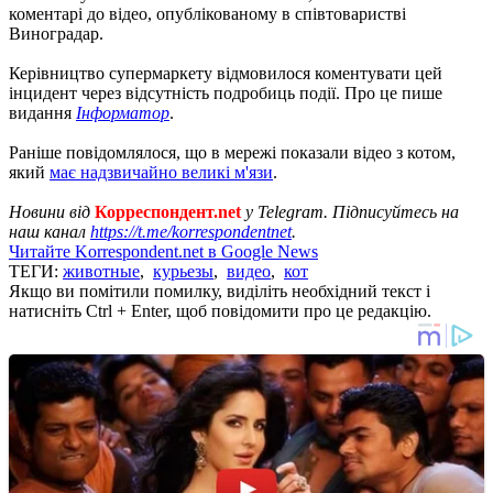
коментарі до відео, опублікованому в співтоваристві
Виноградар.
Керівництво супермаркету відмовилося коментувати цей
інцидент через відсутність подробиць події. Про це пише
видання
Інформатор
.
Раніше повідомлялося, що в мережі показали відео з котом,
який
має надзвичайно великі м'язи
.
Новини від
Корреспондент.net
у Telegram. Підписуйтесь на
наш канал
https://t.me/korrespondentnet
.
Читайте Korrespondent.net в Google News
ТЕГИ:
животные
,
курьезы
,
видео
,
кот
Якщо ви помітили помилку, виділіть необхідний текст і
натисніть Ctrl + Enter, щоб повідомити про це редакцію.