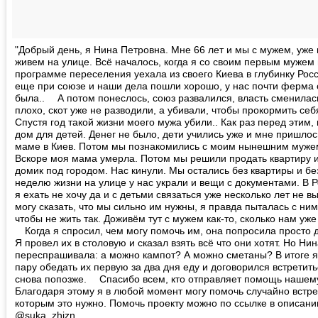
"Добрый день, я Нина Петровна. Мне 66 лет и мы с мужем, уже 
живем на улице. Всё началось, когда я со своим первым мужем
программе переселения уехала из своего Киева в глубинку Рос
еще при союзе и наши дела пошли хорошо, у нас почти ферма 
была.. ⠀ А потом понеслось, союз развалился, власть сменилас
плохо, скот уже не разводили, а убивали, чтобы прокормить себ
Спустя год такой жизни моего мужа убили.. Как раз перед этим,
дом для детей. Денег не было, дети учились уже и мне пришлось
маме в Киев. Потом мы познакомились с моим нынешним муже
Вскоре моя мама умерла. Потом мы решили продать квартиру и
домик под городом. Нас кинули. Мы остались без квартиры и бе
неделю жизни на улице у нас украли и вещи с документами. В 
я ехать не хочу да и с детьми связаться уже несколько лет не в
могу сказать, что мы сильно им нужны, я правда пыталась с ним
чтобы не жить так. Доживём тут с мужем как-то, сколько нам уже 
⠀ Когда я спросил, чем могу помочь им, она попросила просто д
Я провел их в столовую и сказал взять всё что они хотят. Но Ни
переспрашивала: а можно кампот? А можно сметаны? В итоге я
пару обедать их первую за два дня еду и договорился встретить
снова попозже. ⠀ Спасибо всем, кто отправляет помощь нашему
Благодаря этому я в любой момент могу помочь случайно встр
которым это нужно. Помочь проекту можно по ссылке в описан
@suka_zhizn