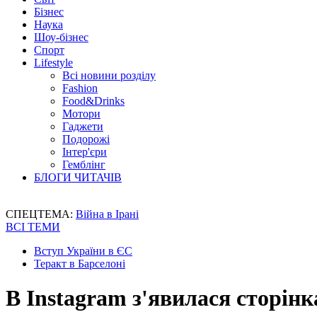
Бізнес
Наука
Шоу-бізнес
Спорт
Lifestyle
Всі новини розділу
Fashion
Food&Drinks
Мотори
Гаджети
Подорожі
Інтер'єри
Гемблінг
БЛОГИ ЧИТАЧІВ
СПЕЦТЕМА:
Війна в Ірані
ВСІ ТЕМИ
Вступ України в ЄС
Теракт в Барселоні
В Instagram з'явилася сторін