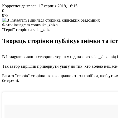
Корреспондент.net, 17 серпня 2018, 16:15
0
978
Фото: instagram.com/suka_zhizn
"Герої" сторінки suka_zhizn
Творець сторінки публікує знімки та іс
В Instagram киянин створив сторінку під назвою suka_zhizn від 
Так автор вирішив привернути увагу до тих, хто волею нещасно
Багато "героїв" сторінки важко працюють за копійки, щоб утрим
бездомні.