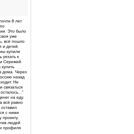
почти 8 лет
 по
сии. Это было
своя уже
ь, всё пошло
я и детей.
 мы купили
 уехать к
м Сережей.
 купить
з дома. Через
Россию назад
ыходит. Не
и связаться
осталось..."
енег на еду.
на всё равно
 оставил
ся с ними
 проекту.
етив людей
ии профиля