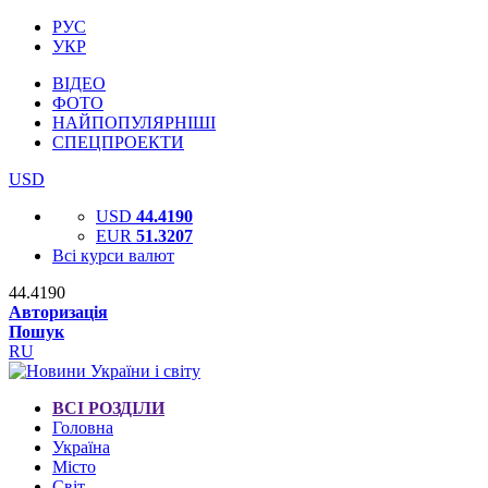
РУС
УКР
ВІДЕО
ФОТО
НАЙПОПУЛЯРНІШІ
СПЕЦПРОЕКТИ
USD
USD
44.4190
EUR
51.3207
Всі курси валют
44.4190
Авторизація
Пошук
RU
ВСІ РОЗДІЛИ
Головна
Україна
Місто
Світ