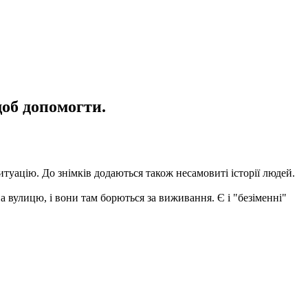
щоб допомогти.
уацію. До знімків додаються також несамовиті історії людей.
а вулицю, і вони там борються за виживання. Є і "безіменні"