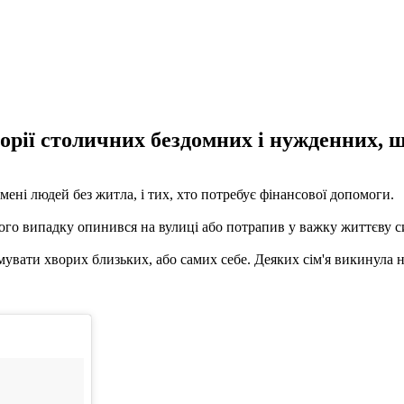
торії столичних бездомних і нужденних, 
імені людей без житла, і тих, хто потребує фінансової допомоги.
го випадку опинився на вулиці або потрапив у важку життєву сит
увати хворих близьких, або самих себе. Деяких сім'я викинула н