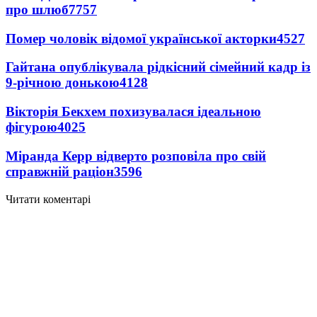
про шлюб
7757
Помер чоловік відомої української акторки
4527
Гайтана опублікувала рідкісний сімейний кадр із
9-річною донькою
4128
Вікторія Бекхем похизувалася ідеальною
фігурою
4025
Міранда Керр відверто розповіла про свій
справжній раціон
3596
Читати коментарі