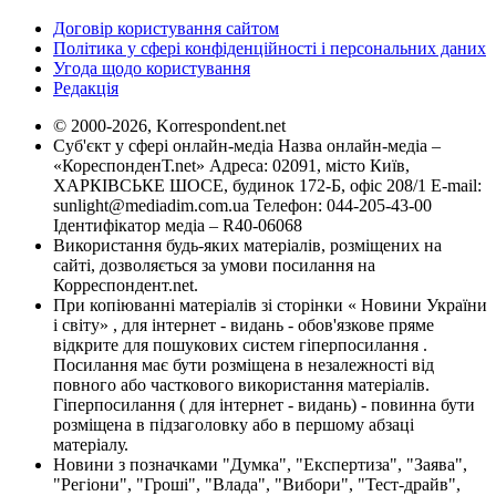
Договір користування сайтом
Політика у сфері конфіденційності і персональних даних
Угода щодо користування
Редакція
© 2000-2026, Korrespondent.net
Суб'єкт у сфері онлайн-медіа Назва онлайн-медіа –
«КореспонденТ.net» Адреса: 02091, місто Київ,
ХАРКІВСЬКЕ ШОСЕ, будинок 172-Б, офіс 208/1 E-mail:
sunlight@mediadim.com.ua
Телефон: 044-205-43-00
Ідентифікатор медіа – R40-06068
Використання будь-яких матеріалів, розміщених на
сайті, дозволяється за умови посилання на
Корреспондент.net.
При копіюванні матеріалів зі сторінки « Новини України
і світу» , для інтернет - видань - обов'язкове пряме
відкрите для пошукових систем гіперпосилання .
Посилання має бути розміщена в незалежності від
повного або часткового використання матеріалів.
Гіперпосилання ( для інтернет - видань) - повинна бути
розміщена в підзаголовку або в першому абзаці
матеріалу.
Новини з позначками "Думка", "Експертиза", "Заява",
"Регіони", "Гроші", "Влада", "Вибори", "Тест-драйв",