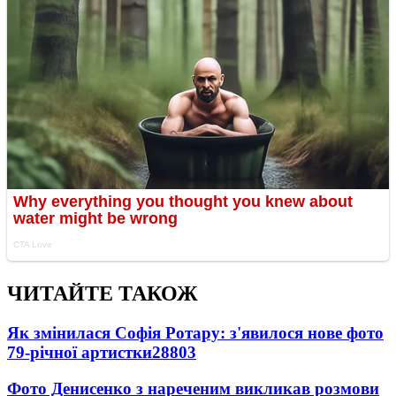
ЧИТАЙТЕ ТАКОЖ
Як змінилася Софія Ротару: з'явилося нове фото
79-річної артистки
28803
Фото Денисенко з нареченим викликав розмови