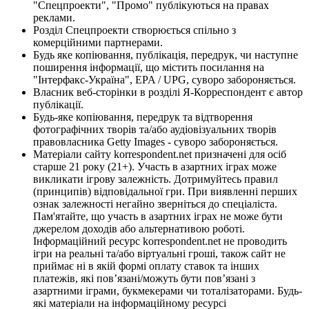
"Спецпроекти", "Промо" публікуються на правах
реклами.
Розділ Спецпроекти створюється спільно з
комерційними партнерами.
Будь яке копіювання, публікація, передрук, чи наступне
поширення інформації, що містить посилання на
"Інтерфакс-Україна", EPA / UPG, суворо забороняється.
Власник веб-сторінки в розділі Я-Корреспондент є автор
публікації.
Будь-яке копіювання, передрук та відтворення
фотографічних творів та/або аудіовізуальних творів
правовласника Getty Images - суворо забороняється.
Матеріали сайту korrespondent.net призначені для осіб
старше 21 року (21+). Участь в азартних іграх може
викликати ігрову залежність. Дотримуйтесь правил
(принципів) відповідальної гри. При виявленні перших
ознак залежності негайно зверніться до спеціаліста.
Пам'ятайте, що участь в азартних іграх не може бути
джерелом доходів або альтернативою роботі.
Інформаційний ресурс korrespondent.net не проводить
ігри на реальні та/або віртуальні гроші, також сайт не
приймає ні в якій формі оплату ставок та інших
платежів, які пов’язані/можуть бути пов’язані з
азартними іграми, букмекерами чи тоталізаторами. Будь-
які матеріали на інформаційному ресурсі