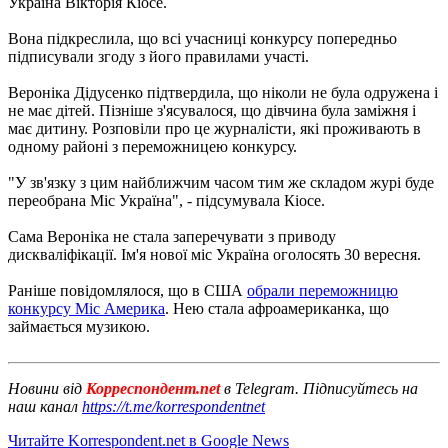
Україна Вікторія Кіосе.
Вона підкреслила, що всі учасниці конкурсу попередньо
підписували згоду з його правилами участі.
Вероніка Дідусенко підтвердила, що ніколи не була одружена і
не має дітей. Пізніше з'ясувалося, що дівчина була заміжня і
має дитину. Розповіли про це журналісти, які проживають в
одному районі з переможницею конкурсу.
"У зв'язку з цим найближчим часом тим же складом журі буде
переобрана Міс Україна", - підсумувала Кіосе.
Сама Вероніка не стала заперечувати з приводу
дискваліфікації. Ім'я нової міс Україна оголосять 30 вересня.
Раніше повідомлялося, що в США
обрали переможницю
конкурсу Міс Америка
. Нею стала афроамериканка, що
займається музикою.
Новини від
Корреспондент.net
в Telegram. Підписуйтесь на
наш канал
https://t.me/korrespondentnet
Читайте Korrespondent.net в Google News