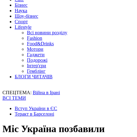
Бізнес
Наука
Шоу-бізнес
Спорт
Lifestyle
Всі новини розділу
Fashion
Food&Drinks
Мотори
Гаджети
Подорожі
Інтер'єри
Гемблінг
БЛОГИ ЧИТАЧІВ
СПЕЦТЕМА:
Війна в Ірані
ВСІ ТЕМИ
Вступ України в ЄС
Теракт в Барселоні
Міс Україна позбавили