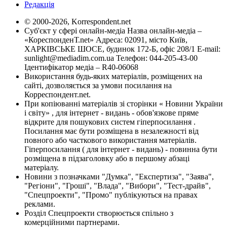
Редакція
© 2000-2026, Korrespondent.net
Суб'єкт у сфері онлайн-медіа Назва онлайн-медіа –
«КореспонденТ.net» Адреса: 02091, місто Київ,
ХАРКІВСЬКЕ ШОСЕ, будинок 172-Б, офіс 208/1 E-mail:
sunlight@mediadim.com.ua
Телефон: 044-205-43-00
Ідентифікатор медіа – R40-06068
Використання будь-яких матеріалів, розміщених на
сайті, дозволяється за умови посилання на
Корреспондент.net.
При копіюванні матеріалів зі сторінки « Новини України
і світу» , для інтернет - видань - обов'язкове пряме
відкрите для пошукових систем гіперпосилання .
Посилання має бути розміщена в незалежності від
повного або часткового використання матеріалів.
Гіперпосилання ( для інтернет - видань) - повинна бути
розміщена в підзаголовку або в першому абзаці
матеріалу.
Новини з позначками "Думка", "Експертиза", "Заява",
"Регіони", "Гроші", "Влада", "Вибори", "Тест-драйв",
"Спецпроекти", "Промо" публікуються на правах
реклами.
Розділ Спецпроекти створюється спільно з
комерційними партнерами.