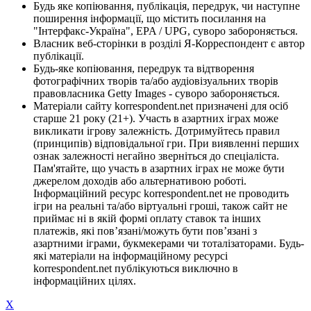
Будь яке копіювання, публікація, передрук, чи наступне
поширення інформації, що містить посилання на
"Інтерфакс-Україна", EPA / UPG, суворо забороняється.
Власник веб-сторінки в розділі Я-Корреспондент є автор
публікації.
Будь-яке копіювання, передрук та відтворення
фотографічних творів та/або аудіовізуальних творів
правовласника Getty Images - суворо забороняється.
Матеріали сайту korrespondent.net призначені для осіб
старше 21 року (21+). Участь в азартних іграх може
викликати ігрову залежність. Дотримуйтесь правил
(принципів) відповідальної гри. При виявленні перших
ознак залежності негайно зверніться до спеціаліста.
Пам'ятайте, що участь в азартних іграх не може бути
джерелом доходів або альтернативою роботі.
Інформаційний ресурс korrespondent.net не проводить
ігри на реальні та/або віртуальні гроші, також сайт не
приймає ні в якій формі оплату ставок та інших
платежів, які пов’язані/можуть бути пов’язані з
азартними іграми, букмекерами чи тоталізаторами. Будь-
які матеріали на інформаційному ресурсі
korrespondent.net публікуються виключно в
інформаційних цілях.
X