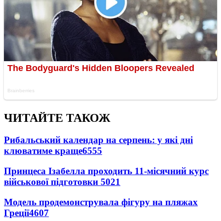
ЧИТАЙТЕ ТАКОЖ
Рибальський календар на серпень: у які дні
клюватиме краще
6555
Принцеса Ізабелла проходить 11-місячний курс
військової підготовки
5021
Модель продемонструвала фігуру на пляжах
Греції
4607