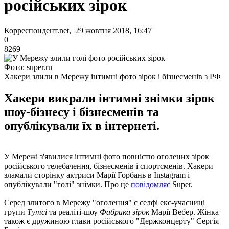
російських зірок
Корреспондент.net, 29 жовтня 2018, 16:47
0
8269
Фото: super.ru
Хакери злили в Мережу інтимні фото зірок і бізнесменів з РФ
Хакери викрали інтимні знімки зірок
шоу-бізнесу і бізнесменів та
опублікували їх в інтернеті.
У Мережі з'явилися інтимні фото повністю оголених зірок
російського телебачення, бізнесменів і спортсменів. Хакери
зламали сторінку актриси Марії Горбань в Instagram і
опублікували "голі" знімки. Про це
повідомляє
Super.
Серед злитого в Мережу "оголення" є селфі екс-учасниці
групи
Тутсі
та реаліті-шоу
Фабрика зірок
Марії Вебер. Жінка
також є дружиною глави російського "Держконцерту" Сергія