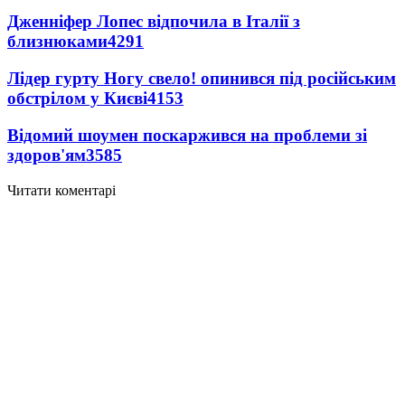
Дженніфер Лопес відпочила в Італії з
близнюками
4291
Лідер гурту Ногу свело! опинився під російським
обстрілом у Києві
4153
Відомий шоумен поскаржився на проблеми зі
здоров'ям
3585
Читати коментарі