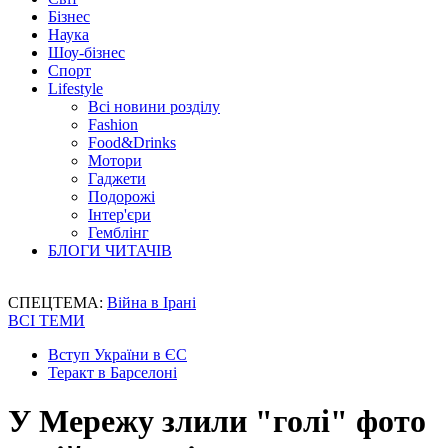
Бізнес
Наука
Шоу-бізнес
Спорт
Lifestyle
Всі новини розділу
Fashion
Food&Drinks
Мотори
Гаджети
Подорожі
Інтер'єри
Гемблінг
БЛОГИ ЧИТАЧІВ
СПЕЦТЕМА:
Війна в Ірані
ВСІ ТЕМИ
Вступ України в ЄС
Теракт в Барселоні
У Мережу злили "голі" фото