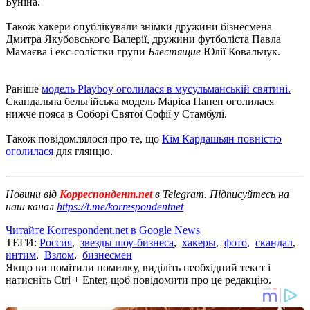
Буніна.
Також хакери опублікували знімки дружини бізнесмена
Дмитра Якубовського Валерії, дружини футболіста Павла
Мамаєва і екс-солістки групи
Блестящие
Юлії Ковальчук.
Раніше
модель Playboy оголилася в мусульманській святині.
Скандальна бельгійська модель Маріса Папен оголилася
нижче пояса в Соборі Святої Софії у Стамбулі.
Також повідомлялося про те, що
Кім Кардашьян повністю
оголилася
для глянцю.
Новини від
Корреспондент.net
в Telegram. Підписуйтесь на
наш канал
https://t.me/korrespondentnet
Читайте Korrespondent.net в Google News
ТЕГИ:
Россия
,
звезды шоу-бизнеса
,
хакеры
,
фото
,
скандал
,
интим
,
Взлом
,
бизнесмен
Якщо ви помітили помилку, виділіть необхідний текст і
натисніть Ctrl + Enter, щоб повідомити про це редакцію.