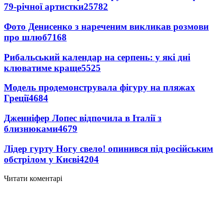
79-річної артистки
25782
Фото Денисенко з нареченим викликав розмови
про шлюб
7168
Рибальський календар на серпень: у які дні
клюватиме краще
5525
Модель продемонструвала фігуру на пляжах
Греції
4684
Дженніфер Лопес відпочила в Італії з
близнюками
4679
Лідер гурту Ногу свело! опинився під російським
обстрілом у Києві
4204
Читати коментарі