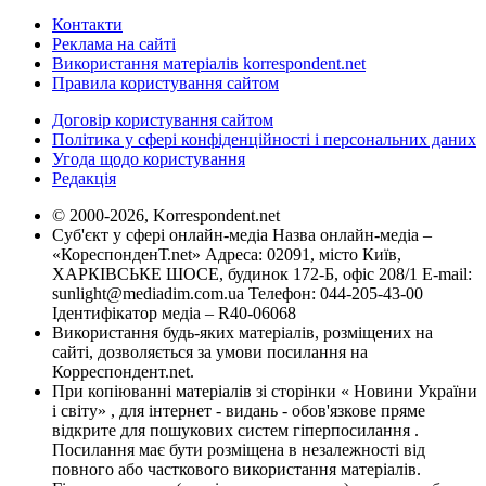
Контакти
Реклама на сайті
Використання матеріалів korrespondent.net
Правила користування сайтом
Договір користування сайтом
Політика у сфері конфіденційності і персональних даних
Угода щодо користування
Редакція
© 2000-2026, Korrespondent.net
Суб'єкт у сфері онлайн-медіа Назва онлайн-медіа –
«КореспонденТ.net» Адреса: 02091, місто Київ,
ХАРКІВСЬКЕ ШОСЕ, будинок 172-Б, офіс 208/1 E-mail:
sunlight@mediadim.com.ua
Телефон: 044-205-43-00
Ідентифікатор медіа – R40-06068
Використання будь-яких матеріалів, розміщених на
сайті, дозволяється за умови посилання на
Корреспондент.net.
При копіюванні матеріалів зі сторінки « Новини України
і світу» , для інтернет - видань - обов'язкове пряме
відкрите для пошукових систем гіперпосилання .
Посилання має бути розміщена в незалежності від
повного або часткового використання матеріалів.