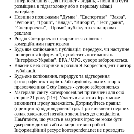
Гіперпосилання ( для інтернет - видань) - повинна бути
розміщена в підзаголовку або в першому абзаці
матеріалу.
Новини з позначками "Думка", "Експертиза", "Заява",
"Регіони", "Гроші", "Влада", "Вибори", "Тест-драйв",
"Спецпроекти", "Промо" публікуються на правах
реклами.
Розділ Спецпроекти створюється спільно з
комерційними партнерами.
Будь яке копіювання, публікація, передрук, чи наступне
поширення інформації, що містить посилання на
"Інтерфакс-Україна", EPA / UPG, суворо забороняється.
Власник веб-сторінки в розділі Я-Корреспондент є автор
публікації.
Будь-яке копіювання, передрук та відтворення
фотографічних творів та/або аудіовізуальних творів
правовласника Getty Images - суворо забороняється.
Матеріали сайту korrespondent.net призначені для осіб
старше 21 року (21+). Участь в азартних іграх може
викликати ігрову залежність. Дотримуйтесь правил
(принципів) відповідальної гри. При виявленні перших
ознак залежності негайно зверніться до спеціаліста.
Пам'ятайте, що участь в азартних іграх не може бути
джерелом доходів або альтернативою роботі.
Інформаційний ресурс korrespondent.net не проводить