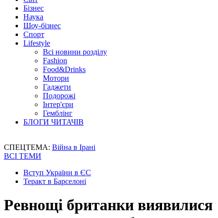
Бізнес
Наука
Шоу-бізнес
Спорт
Lifestyle
Всі новини розділу
Fashion
Food&Drinks
Мотори
Гаджети
Подорожі
Інтер'єри
Гемблінг
БЛОГИ ЧИТАЧІВ
СПЕЦТЕМА:
Війна в Ірані
ВСІ ТЕМИ
Вступ України в ЄС
Теракт в Барселоні
Ревнощі британки виявилися