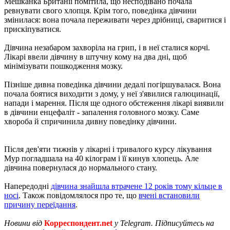
Мешканка Британії помітила, що несподівано почала
ревнувати свого хлопця. Крім того, поведінка дівчини
змінилася: вона почала переживати через дрібниці, сваритися і
прискіпуватися.
Дівчина незабаром захворіла на грип, і в неї сталися корчі.
Лікарі ввели дівчину в штучну кому на два дні, щоб
мінімізувати пошкодження мозку.
Пізніше дивна поведінка дівчини дедалі погіршувалася. Вона
почала боятися виходити з дому, у неї з'явилися галюцинації,
напади і марення. Після ще одного обстеження лікарі виявили
в дівчини енцефаліт - запалення головного мозку. Саме
хвороба й спричинила дивну поведінку дівчини.
Після дев'яти тижнів у лікарні і тривалого курсу лікування
Мур погладшала на 40 кілограм і її кинув хлопець. Але
дівчина повернулася до нормального стану.
Напередодні
дівчина знайшла втрачене 12 років тому кільце в
носі
. Також повідомлялося про те, що
вчені встановили
причину переїдання
.
Новини від
Корреспондент.net
у Telegram. Підписуйтесь на