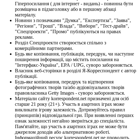
Гіперпосилання ( для інтернет - видань) - повинна бути
розміщена в підзаголовку або в першому абзаці
матеріалу.
Новини з позначками "Думка", "Експертиза", "Заява",
"Регіони", "Гроші", "Влада", "Вибори", "Тест-драйв",
"Спецпроекти", "Промо" публікуються на правах
реклами.
Розділ Спецпроекти створюється спільно з
комерційними партнерами.
Будь яке копіювання, публікація, передрук, чи наступне
поширення інформації, що містить посилання на
"Інтерфакс-Україна", EPA / UPG, суворо забороняється.
Власник веб-сторінки в розділі Я-Корреспондент є автор
публікації.
Будь-яке копіювання, передрук та відтворення
фотографічних творів та/або аудіовізуальних творів
правовласника Getty Images - суворо забороняється.
Матеріали сайту korrespondent.net призначені для осіб
старше 21 року (21+). Участь в азартних іграх може
викликати ігрову залежність. Дотримуйтесь правил
(принципів) відповідальної гри. При виявленні перших
ознак залежності негайно зверніться до спеціаліста.
Пам'ятайте, що участь в азартних іграх не може бути
джерелом доходів або альтернативою роботі.
Інформаційний ресурс korrespondent.net не проводить