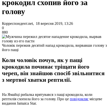
крокодил схопив його за
голову
Корреспондент.net, 18 вересня 2019, 13:26
0
880
Чоловік пережив десятий напад крокодила, вирвавши голову з
його пащі
Коли чоловік почув, як у пащі
крокодила починає тріщати його
череп, він знайшов спосіб звільнитися
з мертвої хватки рептилії.
На Ямайці рибалка врятувався з пащі крокодила, коли
рептилія схопила його за голову. Про це
повідомляє
місцеве
видання Jamaica Star.