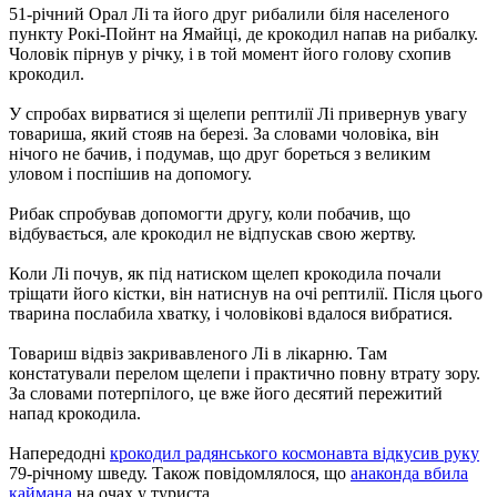
51-річний Орал Лі та його друг рибалили біля населеного
пункту Рокі-Пойнт на Ямайці, де крокодил напав на рибалку.
Чоловік пірнув у річку, і в той момент його голову схопив
крокодил.
У спробах вирватися зі щелепи рептилії Лі привернув увагу
товариша, який стояв на березі. За словами чоловіка, він
нічого не бачив, і подумав, що друг бореться з великим
уловом і поспішив на допомогу.
Рибак спробував допомогти другу, коли побачив, що
відбувається, але крокодил не відпускав свою жертву.
Коли Лі почув, як під натиском щелеп крокодила почали
тріщати його кістки, він натиснув на очі рептилії. Після цього
тварина послабила хватку, і чоловікові вдалося вибратися.
Товариш відвіз закривавленого Лі в лікарню. Там
констатували перелом щелепи і практично повну втрату зору.
За словами потерпілого, це вже його десятий пережитий
напад крокодила.
Напередодні
крокодил радянського космонавта відкусив руку
79-річному шведу. Також повідомлялося, що
анаконда вбила
каймана
на очах у туриста.