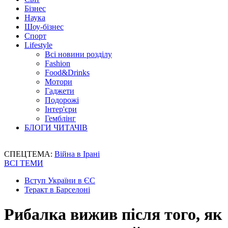
Бізнес
Наука
Шоу-бізнес
Спорт
Lifestyle
Всі новини розділу
Fashion
Food&Drinks
Мотори
Гаджети
Подорожі
Інтер'єри
Гемблінг
БЛОГИ ЧИТАЧІВ
СПЕЦТЕМА:
Війна в Ірані
ВСІ ТЕМИ
Вступ України в ЄС
Теракт в Барселоні
Рибалка вижив після того, як