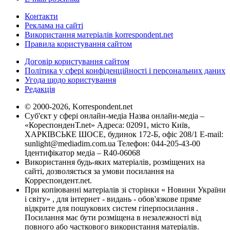
Контакти
Реклама на сайті
Використання матеріалів korrespondent.net
Правила користування сайтом
Договір користування сайтом
Політика у сфері конфіденційності і персональних даних
Угода щодо користування
Редакція
© 2000-2026, Korrespondent.net
Суб'єкт у сфері онлайн-медіа Назва онлайн-медіа –
«КореспонденТ.net» Адреса: 02091, місто Київ,
ХАРКІВСЬКЕ ШОСЕ, будинок 172-Б, офіс 208/1 E-mail:
sunlight@mediadim.com.ua
Телефон: 044-205-43-00
Ідентифікатор медіа – R40-06068
Використання будь-яких матеріалів, розміщених на
сайті, дозволяється за умови посилання на
Корреспондент.net.
При копіюванні матеріалів зі сторінки « Новини України
і світу» , для інтернет - видань - обов'язкове пряме
відкрите для пошукових систем гіперпосилання .
Посилання має бути розміщена в незалежності від
повного або часткового використання матеріалів.