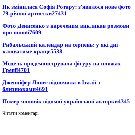
Як змінилася Софія Ротару: з'явилося нове фото
79-річної артистки
27431
Фото Денисенко з нареченим викликав розмови
про шлюб
7609
Рибальський календар на серпень: у які дні
клюватиме краще
5538
Модель продемонструвала фігуру на пляжах
Греції
4701
Дженніфер Лопес відпочила в Італії з
близнюками
4691
Помер чоловік відомої української акторки
4345
Читати коментарі