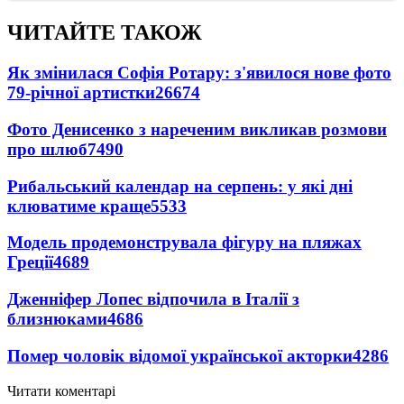
ЧИТАЙТЕ ТАКОЖ
Як змінилася Софія Ротару: з'явилося нове фото
79-річної артистки
26674
Фото Денисенко з нареченим викликав розмови
про шлюб
7490
Рибальський календар на серпень: у які дні
клюватиме краще
5533
Модель продемонструвала фігуру на пляжах
Греції
4689
Дженніфер Лопес відпочила в Італії з
близнюками
4686
Помер чоловік відомої української акторки
4286
Читати коментарі