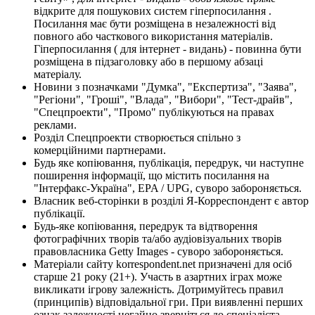
відкрите для пошукових систем гіперпосилання .
Посилання має бути розміщена в незалежності від
повного або часткового використання матеріалів.
Гіперпосилання ( для інтернет - видань) - повинна бути
розміщена в підзаголовку або в першому абзаці
матеріалу.
Новини з позначками "Думка", "Експертиза", "Заява",
"Регіони", "Гроші", "Влада", "Вибори", "Тест-драйв",
"Спецпроекти", "Промо" публікуються на правах
реклами.
Розділ Спецпроекти створюється спільно з
комерційними партнерами.
Будь яке копіювання, публікація, передрук, чи наступне
поширення інформації, що містить посилання на
"Інтерфакс-Україна", EPA / UPG, суворо забороняється.
Власник веб-сторінки в розділі Я-Корреспондент є автор
публікації.
Будь-яке копіювання, передрук та відтворення
фотографічних творів та/або аудіовізуальних творів
правовласника Getty Images - суворо забороняється.
Матеріали сайту korrespondent.net призначені для осіб
старше 21 року (21+). Участь в азартних іграх може
викликати ігрову залежність. Дотримуйтесь правил
(принципів) відповідальної гри. При виявленні перших
ознак залежності негайно зверніться до спеціаліста.