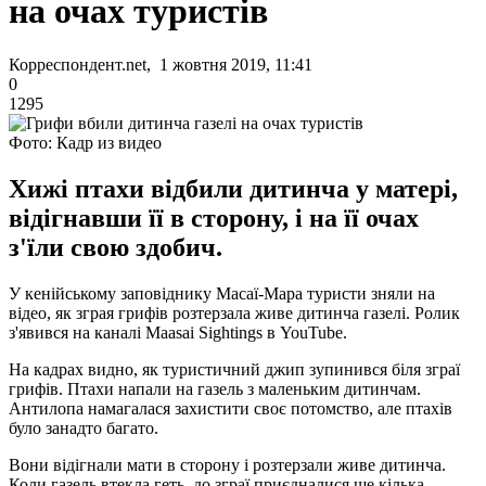
на очах туристів
Корреспондент.net, 1 жовтня 2019, 11:41
0
1295
Фото: Кадр из видео
Хижі птахи відбили дитинча у матері,
відігнавши її в сторону, і на її очах
з'їли свою здобич.
У кенійському заповіднику Масаї-Мара туристи зняли на
відео, як зграя грифів розтерзала живе дитинча газелі. Ролик
з'явився на каналі Maasai Sightings в YouTube.
На кадрах видно, як туристичний джип зупинився біля зграї
грифів. Птахи напали на газель з маленьким дитинчам.
Антилопа намагалася захистити своє потомство, але птахів
було занадто багато.
Вони відігнали мати в сторону і розтерзали живе дитинча.
Коли газель втекла геть, до зграї приєдналися ще кілька