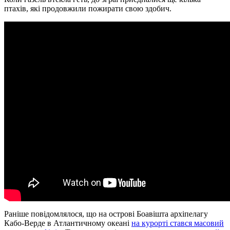
птахів, які продовжили пожирати свою здобич.
Раніше повідомлялося, що на острові Боавішта архіпелагу
Кабо-Верде в Атлантичному океані
на курорті стався масовий