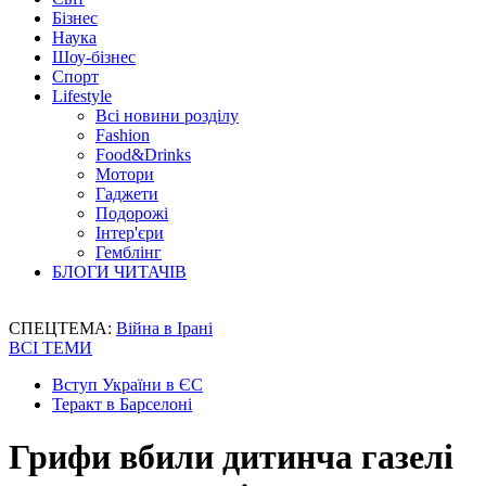
Бізнес
Наука
Шоу-бізнес
Спорт
Lifestyle
Всі новини розділу
Fashion
Food&Drinks
Мотори
Гаджети
Подорожі
Інтер'єри
Гемблінг
БЛОГИ ЧИТАЧІВ
СПЕЦТЕМА:
Війна в Ірані
ВСІ ТЕМИ
Вступ України в ЄС
Теракт в Барселоні
Грифи вбили дитинча газелі