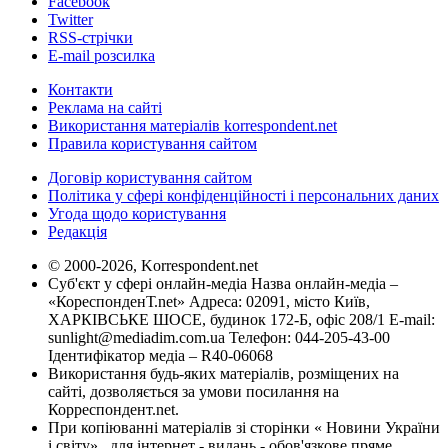
Facebook
Twitter
RSS-стрічки
E-mail розсилка
Контакти
Реклама на сайті
Використання матеріалів korrespondent.net
Правила користування сайтом
Договір користування сайтом
Політика у сфері конфіденційності і персональних даних
Угода щодо користування
Редакція
© 2000-2026, Korrespondent.net
Суб'єкт у сфері онлайн-медіа Назва онлайн-медіа –
«КореспонденТ.net» Адреса: 02091, місто Київ,
ХАРКІВСЬКЕ ШОСЕ, будинок 172-Б, офіс 208/1 E-mail:
sunlight@mediadim.com.ua
Телефон: 044-205-43-00
Ідентифікатор медіа – R40-06068
Використання будь-яких матеріалів, розміщених на
сайті, дозволяється за умови посилання на
Корреспондент.net.
При копіюванні матеріалів зі сторінки « Новини України
і світу» , для інтернет - видань - обов'язкове пряме