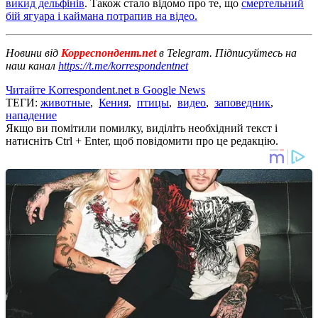
викид дельфінів
. Також стало відомо про те, що
смертельний
бій ягуара і каймана потрапив на відео.
Новини від
Корреспондент.net
в Telegram. Підписуйтесь на
наш канал
https://t.me/korrespondentnet
Читайте Korrespondent.net в Google News
ТЕГИ:
животные
,
Кения
,
птицы
,
видео
,
заповедник
,
нападение
Якщо ви помітили помилку, виділіть необхідний текст і
натисніть Ctrl + Enter, щоб повідомити про це редакцію.