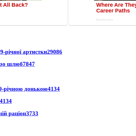
9-річної артистки
29086
про шлюб
7847
 9-річною донькою
4134
4134
ній раціон
3733