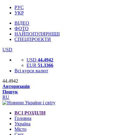
РУС
УКР
ВІДЕО
ФОТО
НАЙПОПУЛЯРНІШІ
СПЕЦПРОЕКТИ
USD
USD
44.4942
EUR
51.3366
Всі курси валют
44.4942
Авторизація
Пошук
RU
ВСІ РОЗДІЛИ
Головна
Україна
Місто
Світ