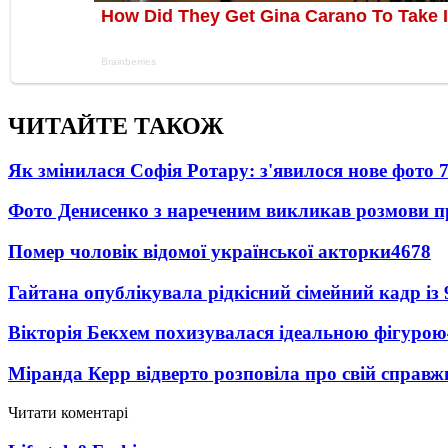
ЧИТАЙТЕ ТАКОЖ
Як змінилася Софія Ротару: з'явилося нове фото 7
Фото Денисенко з нареченим викликав розмови 
Помер чоловік відомої української акторки
4678
Гайтана опублікувала рідкісний сімейний кадр із
Вікторія Бекхем похизувалася ідеальною фігурою
Міранда Керр відверто розповіла про свій справж
Читати коментарі