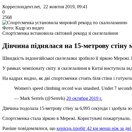
Корреспондент.net, 22 жовтня 2019, 09:41
0
2568
Фото: Кадр из видео
Спортсменка встановила світовий рекорд зі скелелазіння
Дівчина піднялася на 15-метрову стіну 
Швидкість індонезійської скелелазки зробило її зіркою Мережі. Р
У рамках чемпіонату світу зі скелелазіння в Китаї виступила ін
На кадрах видно, як дві спортсменки стоять біля стіни і готують
Women's speed climbing record was smashed. Under 7 second
— Mark Serrels (@Serrels)
20 октября 2019 г.
Дівчина подолала 15-метрову стіну за 6,995 секунди і здобула зо
Спортсменка стала зіркою в Мережі. Користувачі пожартували,
Раніше повідомлялося, що
кенієць пробіг 42 км менш ніж за дв