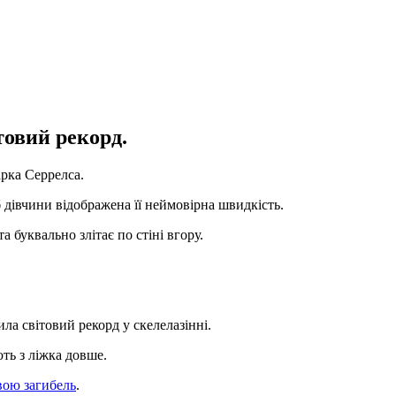
товий рекорд.
арка Серрелса.
б дівчини відображена її неймовірна швидкість.
а буквально злітає по стіні вгору.
ила світовий рекорд у скелелазінні.
ть з ліжка довше.
вою загибель
.