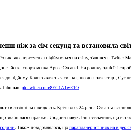
менш ніж за сім секунд та встановила сві
олик, як спортсменка підіймається на стіну, з'явився в Twitter М
донезійська спортсменка Арьєс Сусанті. На ролику однієї зі спро
ся до підйому. Коли з'являється сигнал, що дозволяє старт, Сусант
s. Inhuman.
pic.twitter.com/8EC1A1wE1O
лото в лазінні на швидкість. Крім того, 24-річна Сусанта встанов
 що знайшлася справжня Людина-павук. Інші зазначили, що встаю
і години
. Також повідомлялося, що
парапланерист зняв на відео с