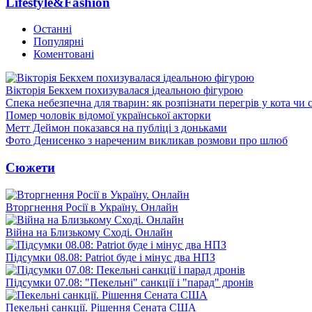
Lifestyle&Fashion
Останні
Популярні
Коментовані
Вікторія Бекхем похизувалася ідеальною фігурою
Спека небезпечна для тварин: як розпізнати перегрів у кота чи 
Помер чоловік відомої української акторки
Метт Деймон показався на публіці з доньками
Фото Денисенко з нареченим викликав розмови про шлюб
Сюжети
Вторгнення Росії в Україну. Онлайн
Війна на Близькому Сході. Онлайн
Підсумки 08.08: Patriot буде і мінус два НПЗ
Підсумки 07.08: "Пекельні" санкції і "парад" дронів
Пекельні санкції. Рішення Сената США