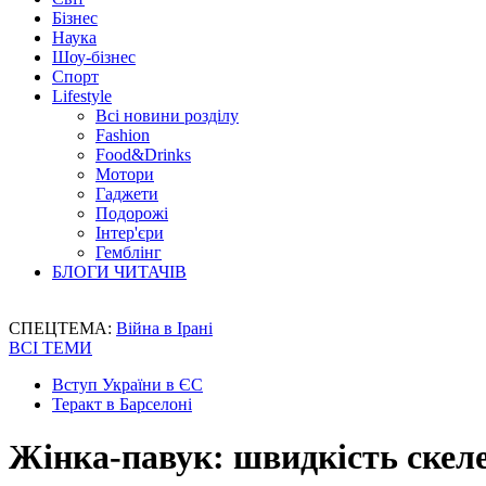
Бізнес
Наука
Шоу-бізнес
Спорт
Lifestyle
Всі новини розділу
Fashion
Food&Drinks
Мотори
Гаджети
Подорожі
Інтер'єри
Гемблінг
БЛОГИ ЧИТАЧІВ
СПЕЦТЕМА:
Війна в Ірані
ВСІ ТЕМИ
Вступ України в ЄС
Теракт в Барселоні
Жінка-павук: швидкість скел