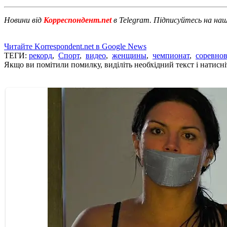
Новини від
Корреспондент.net
в Telegram. Підписуйтесь на на
Читайте Korrespondent.net в Google News
ТЕГИ:
рекорд
,
Спорт
,
видео
,
женщины
,
чемпионат
,
соревно
Якщо ви помітили помилку, виділіть необхідний текст і натисніт