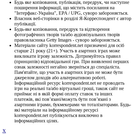
Будь яке копіювання, публікація, передрук, чи наступне
поширення інформації, що містить посилання на
"Інтерфакс-Україна", EPA / UPG, суворо забороняється.
Власник веб-сторінки в розділі Я-Корреспондент є автор
публікації.
Будь-яке копіювання, передрук та відтворення
фотографічних творів та/або аудіовізуальних творів
правовласника Getty Images - суворо забороняється.
Матеріали сайту korrespondent.net призначені для осіб
старше 21 року (21+). Участь в азартних іграх може
викликати ігрову залежність. Дотримуйтесь правил
(принципів) відповідальної гри. При виявленні перших
ознак залежності негайно зверніться до спеціаліста.
Пам'ятайте, що участь в азартних іграх не може бути
джерелом доходів або альтернативою роботі.
Інформаційний ресурс korrespondent.net не проводить
ігри на реальні та/або віртуальні гроші, також сайт не
приймає ні в якій формі оплату ставок та інших
платежів, які пов’язані/можуть бути пов’язані з
азартними іграми, букмекерами чи тоталізаторами. Будь-
які матеріали на інформаційному ресурсі
korrespondent.net публікуються виключно в
інформаційних цілях.
X