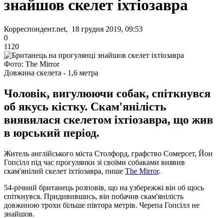
знайшов скелет іхтіозавра
Корреспондент.net, 18 грудня 2019, 09:53
0
1120
Фото: The Mirror
Довжина скелета - 1,6 метра
Чоловік, вигулюючи собак, спіткнувся
об якусь кістку. Скам'янілість
виявилася скелетом іхтіозавра, що жив
в юрський період.
Житель англійського міста Столфорд, графство Сомерсет, Йон
Гопсілл під час прогулянки зі своїми собаками виявив
скам'янілий скелет іхтіозавра, пише
The Mirror
.
54-річний британець розповів, що на узбережжі він об щось
спіткнувся. Придивившись, він побачив скам'янілість
довжиною трохи більше півтора метрів. Черепа Гопсілл не
знайшов.