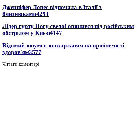
Дженніфер Лопес відпочила в Італії з
близнюками
4253
Лідер гурту Ногу свело! опинився під російським
обстрілом у Києві
4147
Відомий шоумен поскаржився на проблеми зі
здоров'ям
3577
Читати коментарі