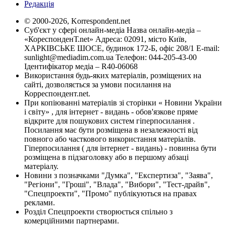
Редакція
© 2000-2026, Korrespondent.net
Суб'єкт у сфері онлайн-медіа Назва онлайн-медіа –
«КореспонденТ.net» Адреса: 02091, місто Київ,
ХАРКІВСЬКЕ ШОСЕ, будинок 172-Б, офіс 208/1 E-mail:
sunlight@mediadim.com.ua
Телефон: 044-205-43-00
Ідентифікатор медіа – R40-06068
Використання будь-яких матеріалів, розміщених на
сайті, дозволяється за умови посилання на
Корреспондент.net.
При копіюванні матеріалів зі сторінки « Новини України
і світу» , для інтернет - видань - обов'язкове пряме
відкрите для пошукових систем гіперпосилання .
Посилання має бути розміщена в незалежності від
повного або часткового використання матеріалів.
Гіперпосилання ( для інтернет - видань) - повинна бути
розміщена в підзаголовку або в першому абзаці
матеріалу.
Новини з позначками "Думка", "Експертиза", "Заява",
"Регіони", "Гроші", "Влада", "Вибори", "Тест-драйв",
"Спецпроекти", "Промо" публікуються на правах
реклами.
Розділ Спецпроекти створюється спільно з
комерційними партнерами.