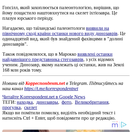
Гопсілл, який захоплюється палеонтологією, вирішив, що
йому пощастило наштовхнутися на скелет іхтіозавра. Це
плазун юрського періоду.
Нагадаємо, що таїландські палеонтологи
виявили на
північному сході країни останки нового виду динозаврів
. Це
одинадцятий вид, який був знайдений фахівцями в "долині
динозаврів".
Також повідомлялося, що в Марокко
виявлені останки
найдавнішого представника стегозаврів
, з усіх відомих
ученим. Динозавр, якому належать ці останки, жив на Землі
168 млн років тому.
Новини від
Корреспондент.net
в Telegram. Підписуйтесь на
наш канал
https://t.me/korrespondentnet
Читайте Korrespondent.net в Google News
ТЕГИ:
находка
,
динозавры
,
фото
,
Великобритания
,
прогулка
,
скелет
Якщо ви помітили помилку, виділіть необхідний текст і
натисніть Ctrl + Enter, щоб повідомити про це редакцію.