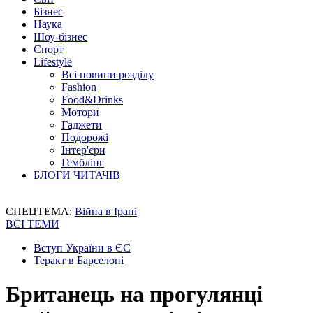
Бізнес
Наука
Шоу-бізнес
Спорт
Lifestyle
Всі новини розділу
Fashion
Food&Drinks
Мотори
Гаджети
Подорожі
Інтер'єри
Гемблінг
БЛОГИ ЧИТАЧІВ
СПЕЦТЕМА:
Війна в Ірані
ВСІ ТЕМИ
Вступ України в ЄС
Теракт в Барселоні
Британець на прогулянці