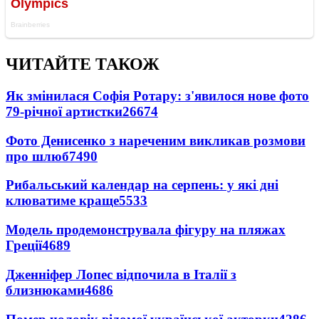
ЧИТАЙТЕ ТАКОЖ
Як змінилася Софія Ротару: з'явилося нове фото
79-річної артистки
26674
Фото Денисенко з нареченим викликав розмови
про шлюб
7490
Рибальський календар на серпень: у які дні
клюватиме краще
5533
Модель продемонструвала фігуру на пляжах
Греції
4689
Дженніфер Лопес відпочила в Італії з
близнюками
4686