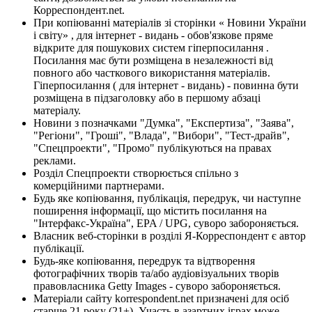
Корреспондент.net.
При копіюванні матеріалів зі сторінки « Новини України
і світу» , для інтернет - видань - обов'язкове пряме
відкрите для пошукових систем гіперпосилання .
Посилання має бути розміщена в незалежності від
повного або часткового використання матеріалів.
Гіперпосилання ( для інтернет - видань) - повинна бути
розміщена в підзаголовку або в першому абзаці
матеріалу.
Новини з позначками "Думка", "Експертиза", "Заява",
"Регіони", "Гроші", "Влада", "Вибори", "Тест-драйв",
"Спецпроекти", "Промо" публікуються на правах
реклами.
Розділ Спецпроекти створюється спільно з
комерційними партнерами.
Будь яке копіювання, публікація, передрук, чи наступне
поширення інформації, що містить посилання на
"Інтерфакс-Україна", EPA / UPG, суворо забороняється.
Власник веб-сторінки в розділі Я-Корреспондент є автор
публікації.
Будь-яке копіювання, передрук та відтворення
фотографічних творів та/або аудіовізуальних творів
правовласника Getty Images - суворо забороняється.
Матеріали сайту korrespondent.net призначені для осіб
старше 21 року (21+). Участь в азартних іграх може