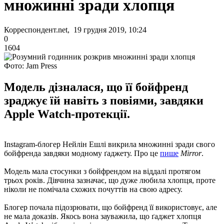
множинні зради хлопця
Корреспондент.net, 19 грудня 2019, 10:24
0
1604
Фото: Jam Press
Модель дізналася, що її бойфренд
зраджує їй навіть з повіями, завдяки
Apple Watch-протекції.
Instagram-блогер Нейлін Ешлі викрила множинні зради свого
бойфренда завдяки модному ґаджету. Про це
пише
Mirror
.
Модель мала стосунки з бойфрендом на віддалі протягом
трьох років. Дівчина зазначає, що дуже любила хлопця, проте
ніколи не помічала схожих почуттів на свою адресу.
Блогер почала підозрювати, що бойфренд її використовує, але
не мала доказів. Якось вона зауважила, що ґаджет хлопця