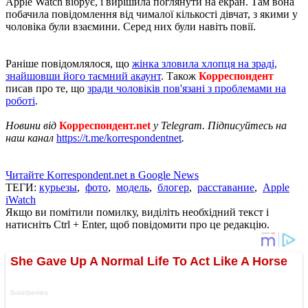
Apple Watch вібрує, і вирішила поглянути на екран. Там вона
побачила повідомлення від чималої кількості дівчат, з якими у
чоловіка були взаємини. Серед них були навіть повії.
Раніше повідомлялося, що
жінка зловила хлопця на зраді,
знайшовши його таємний акаунт
. Також
Корреспондент
писав про те, що
зради чоловіків пов'язані з проблемами на
роботі
.
Новини від
Корреспондент.net
у Telegram. Підписуйтесь на
наш канал
https://t.me/korrespondentnet
.
Читайте Korrespondent.net в Google News
ТЕГИ:
курьезы
,
фото
,
модель
,
блогер
,
расставание
,
Apple
iWatch
Якщо ви помітили помилку, виділіть необхідний текст і
натисніть Ctrl + Enter, щоб повідомити про це редакцію.