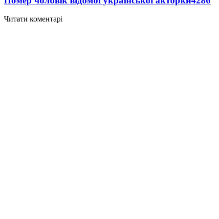
Помер чоловік відомої української акторки
4286
Читати коментарі