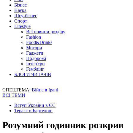
Бізнес
Наука
Шоу-бізнес
Спорт
Lifestyle
Всі новини розділу
Fashion
Food&Drinks
Мотори
Гаджети
Подорожі
Інтер'єри
Гемблінг
БЛОГИ ЧИТАЧІВ
СПЕЦТЕМА:
Війна в Ірані
ВСІ ТЕМИ
Вступ України в ЄС
Теракт в Барселоні
Розумний годинник розкрив