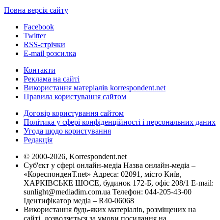
Повна версія сайту
Facebook
Twitter
RSS-стрічки
E-mail розсилка
Контакти
Реклама на сайті
Використання матеріалів korrespondent.net
Правила користування сайтом
Договір користування сайтом
Політика у сфері конфіденційності і персональних даних
Угода щодо користування
Редакція
© 2000-2026, Korrespondent.net
Суб'єкт у сфері онлайн-медіа Назва онлайн-медіа –
«КореспонденТ.net» Адреса: 02091, місто Київ,
ХАРКІВСЬКЕ ШОСЕ, будинок 172-Б, офіс 208/1 E-mail:
sunlight@mediadim.com.ua
Телефон: 044-205-43-00
Ідентифікатор медіа – R40-06068
Використання будь-яких матеріалів, розміщених на
сайті, дозволяється за умови посилання на