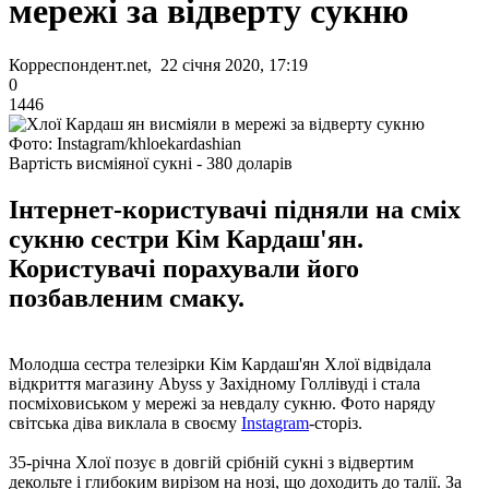
мережі за відверту сукню
Корреспондент.net, 22 січня 2020, 17:19
0
1446
Фото: Instagram/khloekardashian
Вартість висміяної сукні - 380 доларів
Інтернет-користувачі підняли на сміх
сукню сестри Кім Кардаш'ян.
Користувачі порахували його
позбавленим смаку.
Молодша сестра телезірки Кім Кардаш'ян Хлої відвідала
відкриття магазину Abyss у Західному Голлівуді і стала
посміховиськом у мережі за невдалу сукню. Фото наряду
світська діва виклала в своєму
Instagram
-сторіз.
35-річна Хлої позує в довгій срібній сукні з відвертим
декольте і глибоким вирізом на нозі, що доходить до талії. За