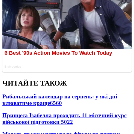
ЧИТАЙТЕ ТАКОЖ
Рибальський календар на серпень: у які дні
клюватиме краще
6560
Принцеса Ізабелла проходить 11-місячний курс
військової підготовки
5022