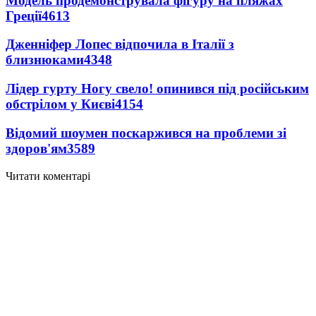
Модель продемонструвала фігуру на пляжах
Греції
4613
Дженніфер Лопес відпочила в Італії з
близнюками
4348
Лідер гурту Ногу свело! опинився під російським
обстрілом у Києві
4154
Відомий шоумен поскаржився на проблеми зі
здоров'ям
3589
Читати коментарі