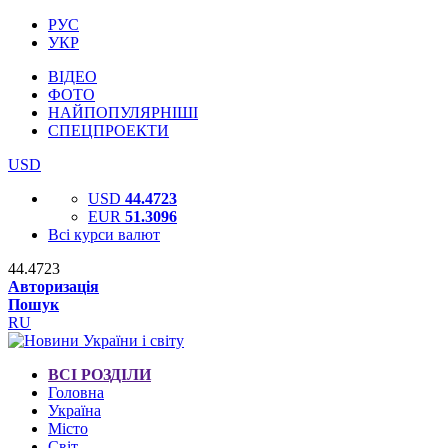
РУС
УКР
ВІДЕО
ФОТО
НАЙПОПУЛЯРНІШІ
СПЕЦПРОЕКТИ
USD
USD
44.4723
EUR
51.3096
Всі курси валют
44.4723
Авторизація
Пошук
RU
ВСІ РОЗДІЛИ
Головна
Україна
Місто
Світ