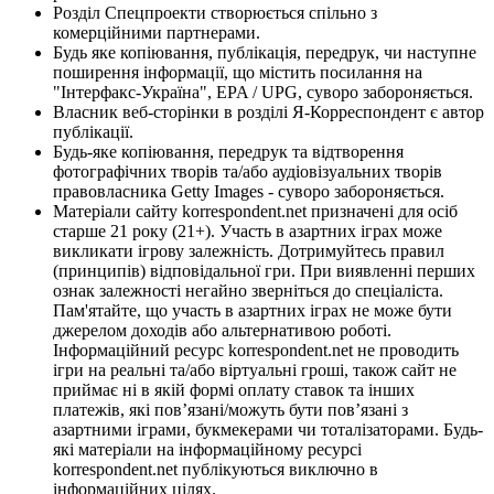
Розділ Спецпроекти створюється спільно з
комерційними партнерами.
Будь яке копіювання, публікація, передрук, чи наступне
поширення інформації, що містить посилання на
"Інтерфакс-Україна", EPA / UPG, суворо забороняється.
Власник веб-сторінки в розділі Я-Корреспондент є автор
публікації.
Будь-яке копіювання, передрук та відтворення
фотографічних творів та/або аудіовізуальних творів
правовласника Getty Images - суворо забороняється.
Матеріали сайту korrespondent.net призначені для осіб
старше 21 року (21+). Участь в азартних іграх може
викликати ігрову залежність. Дотримуйтесь правил
(принципів) відповідальної гри. При виявленні перших
ознак залежності негайно зверніться до спеціаліста.
Пам'ятайте, що участь в азартних іграх не може бути
джерелом доходів або альтернативою роботі.
Інформаційний ресурс korrespondent.net не проводить
ігри на реальні та/або віртуальні гроші, також сайт не
приймає ні в якій формі оплату ставок та інших
платежів, які пов’язані/можуть бути пов’язані з
азартними іграми, букмекерами чи тоталізаторами. Будь-
які матеріали на інформаційному ресурсі
korrespondent.net публікуються виключно в
інформаційних цілях.