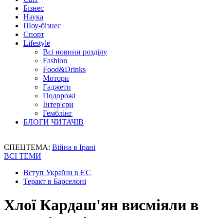
Бізнес
Наука
Шоу-бізнес
Спорт
Lifestyle
Всі новини розділу
Fashion
Food&Drinks
Мотори
Гаджети
Подорожі
Інтер'єри
Гемблінг
БЛОГИ ЧИТАЧІВ
СПЕЦТЕМА:
Війна в Ірані
ВСІ ТЕМИ
Вступ України в ЄС
Теракт в Барселоні
Хлої Кардаш'ян висміяли в