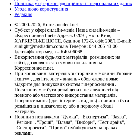
Політика у сфері конфіденційності і персональних даних
Угода щодо користування
Редакція
© 2000-2026, Korrespondent.net
Суб'єкт у сфері онлайн-медіа Назва онлайн-медіа –
«КореспонденТ.net» Адреса: 02091, місто Київ,
ХАРКІВСЬКЕ ШОСЕ, будинок 172-Б, офіс 208/1 E-mail:
sunlight@mediadim.com.ua
Телефон: 044-205-43-00
Ідентифікатор медіа – R40-06068
Використання будь-яких матеріалів, розміщених на
сайті, дозволяється за умови посилання на
Корреспондент.net.
При копіюванні матеріалів зі сторінки « Новини України
і світу» , для інтернет - видань - обов'язкове пряме
відкрите для пошукових систем гіперпосилання .
Посилання має бути розміщена в незалежності від
повного або часткового використання матеріалів.
Гіперпосилання ( для інтернет - видань) - повинна бути
розміщена в підзаголовку або в першому абзаці
матеріалу.
Новини з позначками "Думка", "Експертиза", "Заява",
"Регіони", "Гроші", "Влада", "Вибори", "Тест-драйв",
"Спецпроекти", "Промо" публікуються на правах
реклами.