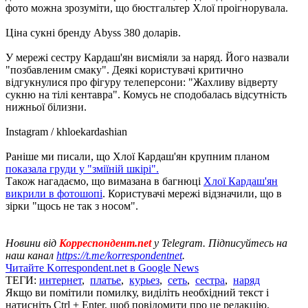
фото можна зрозуміти, що бюстгальтер Хлої проігнорувала.
Ціна сукні бренду Abyss 380 доларів.
У мережі сестру Кардаш'ян висміяли за наряд. Його назвали
"позбавленим смаку". Деякі користувачі критично
відгукнулися про фігуру телеперсони: "Жахливу відверту
сукню на тілі кентавра". Комусь не сподобалась відсутність
нижньої білизни.
Instagram / khloekardashian
Раніше ми писали, що Хлої Кардаш'ян крупним планом
показала груди у "зміїній шкірі".
Також нагадаємо, що вимазана в багнюці
Хлої Кардаш'ян
викрили в фотошопі
. Користувачі мережі відзначили, що в
зірки "щось не так з носом".
Новини від
Корреспондент.net
у Telegram. Підписуйтесь на
наш канал
https://t.me/korrespondentnet
.
Читайте Korrespondent.net в Google News
ТЕГИ:
интернет
,
платье
,
курьез
,
сеть
,
сестра
,
наряд
Якщо ви помітили помилку, виділіть необхідний текст і
натисніть Ctrl + Enter, щоб повідомити про це редакцію.