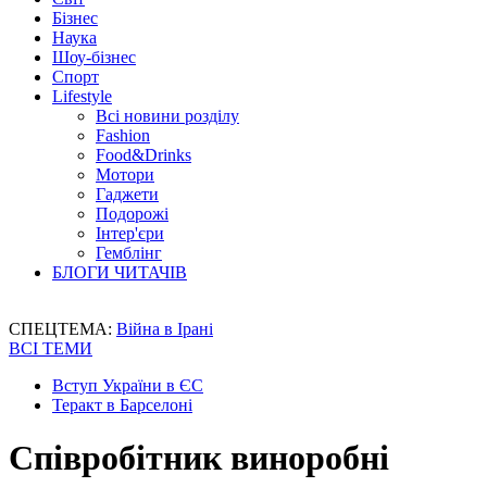
Бізнес
Наука
Шоу-бізнес
Спорт
Lifestyle
Всі новини розділу
Fashion
Food&Drinks
Мотори
Гаджети
Подорожі
Інтер'єри
Гемблінг
БЛОГИ ЧИТАЧІВ
СПЕЦТЕМА:
Війна в Ірані
ВСІ ТЕМИ
Вступ України в ЄС
Теракт в Барселоні
Співробітник виноробні