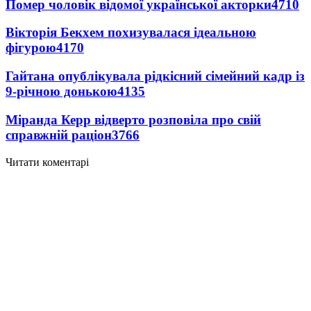
Помер чоловік відомої української акторки
4710
Вікторія Бекхем похизувалася ідеальною
фігурою
4170
Гайтана опублікувала рідкісний сімейний кадр із
9-річною донькою
4135
Міранда Керр відверто розповіла про свій
справжній раціон
3766
Читати коментарі