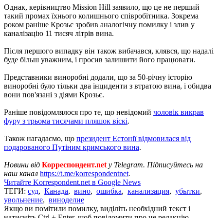
Однак, керівництво Mission Hill заявило, що це не перший
такий промах їхнього колишнього співробітника. Зокрема
роком раніше Крозьє зробив аналогічну помилку і злив у
каналізацію 11 тисяч літрів вина.
Після першого випадку він також вибачався, клявся, що надалі
буде більш уважним, і просив залишити його працювати.
Представники виноробні додали, що за 50-річну історію
виноробні було тільки два інциденти з втратою вина, і обидва
вони пов'язані з діями Крозьє.
Раніше повідомлялося про те, що невідомий
чоловік викрав
фуру з трьома тисячами пляшок віскі
.
Також нагадаємо, що
президент Естонії відмовилася від
подарованого Путіним кримського вина
.
Новини від
Корреспондент.net
у Telegram. Підписуйтесь на
наш канал
https://t.me/korrespondentnet
.
Читайте Korrespondent.net в Google News
ТЕГИ:
суд
,
Канада
,
вино
,
ошибка
,
канализация
,
убытки
,
увольнение
,
виноделие
Якщо ви помітили помилку, виділіть необхідний текст і
натисніть Ctrl + Enter, щоб повідомити про це редакцію.