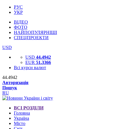
РУС
УКР
ВІДЕО
ФОТО
НАЙПОПУЛЯРНІШІ
СПЕЦПРОЕКТИ
USD
USD
44.4942
EUR
51.3366
Всі курси валют
44.4942
Авторизація
Пошук
RU
ВСІ РОЗДІЛИ
Головна
Україна
Місто
Світ