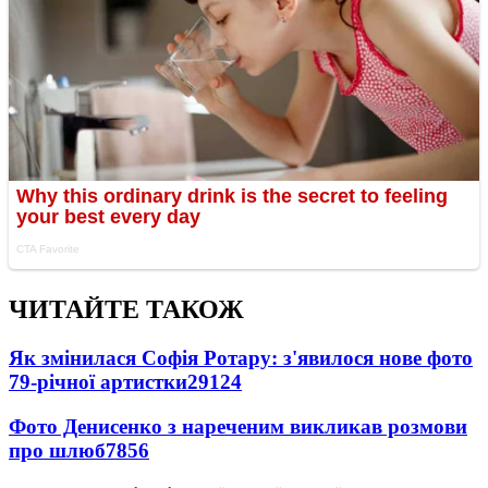
ЧИТАЙТЕ ТАКОЖ
Як змінилася Софія Ротару: з'явилося нове фото
79-річної артистки
29124
Фото Денисенко з нареченим викликав розмови
про шлюб
7856