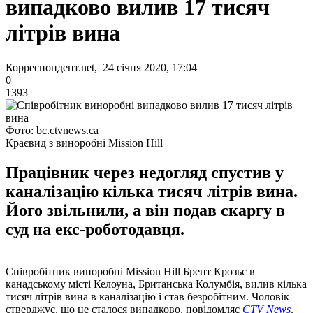
випадково вилив 17 тисяч
літрів вина
Корреспондент.net, 24 січня 2020, 17:04
0
1393
Фото: bc.ctvnews.ca
Краєвид з виноробні Mission Hill
Працівник через недогляд спустив у
каналізацію кілька тисяч літрів вина.
Його звільнили, а він подав скаргу в
суд на екс-роботодавця.
Співробітник виноробні Mission Hill Брент Крозьє в
канадському місті Келоуна, Британська Колумбія, вилив кілька
тисяч літрів вина в каналізацію і став безробітним. Чоловік
стверджує, що це сталося випадково, повідомляє
СTV News
.