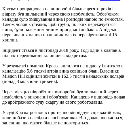
Крозьє пропрацював на виноробні більше десяти років і
відразу був звільнений через свою необачність. Обов'язком
канадця було змішування вина і розподіл напою по ємностях.
Також чоловік стежив, щоб труби, по яких перекачується
вино, були належним чином приєднані до баків. А під час
переливання напою працівник мав їх перевіряти кожні 15
хвилин.
Інцидент стався в листопаді 2018 року. Тоді один з клапанів
під час переливання залишився відкритим.
У результаті помилки Крозьє вилилося на підлогу і витекло в
каналізацію 5,6 тисячі літрів вина совіньон блан. Власники
Mission Hill оцінили збитки в 162,5 тисячі канадських доларів
(понад 3 мільйони гривень).
Через місяць співробітник виноробні був звільнений через
недбалість у виконанні обов'язків. Канадець у відповідь подав
до арбітражного суду скаргу на свого роботодавця.
У суді Крозьє розповів про те, що він відчув справжній жах,
коли побачив наслідки своєї помилки. Він додав, що кається, і
запевнив, що такого більше не повториться.