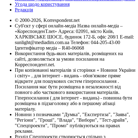
Угода щодо користування
Редакція
© 2000-2026, Korrespondent.net
Суб'єкт у сфері онлайн-медіа Назва онлайн-медіа –
«КореспонденТ.net» Адреса: 02091, місто Київ,
ХАРКІВСЬКЕ ШОСЕ, будинок 172-Б, офіс 208/1 E-mail:
sunlight@mediadim.com.ua
Телефон: 044-205-43-00
Ідентифікатор медіа – R40-06068
Використання будь-яких матеріалів, розміщених на
сайті, дозволяється за умови посилання на
Корреспондент.net.
При копіюванні матеріалів зі сторінки « Новини України
і світу» , для інтернет - видань - обов'язкове пряме
відкрите для пошукових систем гіперпосилання .
Посилання має бути розміщена в незалежності від
повного або часткового використання матеріалів.
Гіперпосилання ( для інтернет - видань) - повинна бути
розміщена в підзаголовку або в першому абзаці
матеріалу.
Новини з позначками "Думка", "Експертиза", "Заява",
"Регіони", "Гроші", "Влада", "Вибори", "Тест-драйв",
"Спецпроекти", "Промо" публікуються на правах
реклами.
Розділ Спецпроекти створюється спільно з