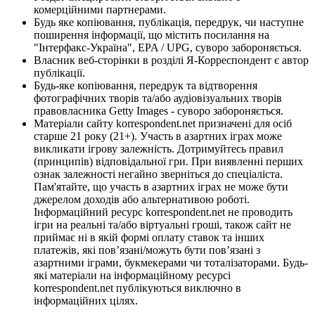
комерційними партнерами.
Будь яке копіювання, публікація, передрук, чи наступне
поширення інформації, що містить посилання на
"Інтерфакс-Україна", EPA / UPG, суворо забороняється.
Власник веб-сторінки в розділі Я-Корреспондент є автор
публікації.
Будь-яке копіювання, передрук та відтворення
фотографічних творів та/або аудіовізуальних творів
правовласника Getty Images - суворо забороняється.
Матеріали сайту korrespondent.net призначені для осіб
старше 21 року (21+). Участь в азартних іграх може
викликати ігрову залежність. Дотримуйтесь правил
(принципів) відповідальної гри. При виявленні перших
ознак залежності негайно зверніться до спеціаліста.
Пам'ятайте, що участь в азартних іграх не може бути
джерелом доходів або альтернативою роботі.
Інформаційний ресурс korrespondent.net не проводить
ігри на реальні та/або віртуальні гроші, також сайт не
приймає ні в якій формі оплату ставок та інших
платежів, які пов’язані/можуть бути пов’язані з
азартними іграми, букмекерами чи тоталізаторами. Будь-
які матеріали на інформаційному ресурсі
korrespondent.net публікуються виключно в
інформаційних цілях.