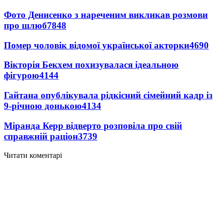
Фото Денисенко з нареченим викликав розмови
про шлюб
7848
Помер чоловік відомої української акторки
4690
Вікторія Бекхем похизувалася ідеальною
фігурою
4144
Гайтана опублікувала рідкісний сімейний кадр із
9-річною донькою
4134
Міранда Керр відверто розповіла про свій
справжній раціон
3739
Читати коментарі