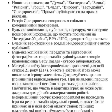
Новини з позначками "Думка", "Експертиза", "Заява",
"Регіони", "Гроші", "Влада", "Вибори", "Тест-драйв",
"Спецпроекти", "Промо" публікуються на правах
реклами.
Розділ Спецпроекти створюється спільно з
комерційними партнерами.
Будь яке копіювання, публікація, передрук, чи наступне
поширення інформації, що містить посилання на
"Інтерфакс-Україна", EPA / UPG, суворо забороняється.
Власник веб-сторінки в розділі Я-Корреспондент є автор
публікації.
Будь-яке копіювання, передрук та відтворення
фотографічних творів та/або аудіовізуальних творів
правовласника Getty Images - суворо забороняється.
Матеріали сайту korrespondent.net призначені для осіб
старше 21 року (21+). Участь в азартних іграх може
викликати ігрову залежність. Дотримуйтесь правил
(принципів) відповідальної гри. При виявленні перших
ознак залежності негайно зверніться до спеціаліста.
Пам'ятайте, що участь в азартних іграх не може бути
джерелом доходів або альтернативою роботі.
Інформаційний ресурс korrespondent.net не проводить
ігри на реальні та/або віртуальні гроші, також сайт не
приймає ні в якій формі оплату ставок та інших
платежів, які пов’язані/можуть бути пов’язані з