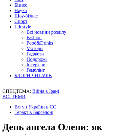
Бізнес
Наука
Шоу-бізнес
Спорт
Lifestyle
Всі новини розділу
Fashion
Food&Drinks
Мотори
Гаджети
Подорожі
Інтер'єри
Гемблінг
БЛОГИ ЧИТАЧІВ
СПЕЦТЕМА:
Війна в Ірані
ВСІ ТЕМИ
Вступ України в ЄС
Теракт в Барселоні
День ангела Олени: як