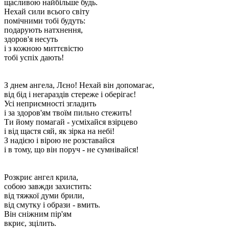
щасливою н​айбільше будь.
Нехай сили всього світу
помічними тобі будуть:
подарують натхнення,
здоров'я несуть
і з кожною миттєвістю
тобі успіх дають!
З днем ​​ангела, Лєно! Нехай він допомагає,
від бід і негараздів стереже і оберігає!
Усі неприємності згладить
і за здоров'ям твоїм пильно стежить!
Ти йому помагай - усміхайся взірцево
і від щастя сяй, як зірка на небі!
З надією і вірою не розставайся
і в тому, що він поруч - не сумнівайся!
Розкриє ангел крила,
собою завжди захистить:
від тяжкої думи брили,
від смутку і образи - вмить.
Він сніжним пір'ям
вкриє, зцілить.