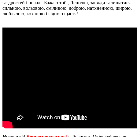
заздростей і печалі. Бажаю тобі, Лєночка, завжди залишатися
сильною, вольовою, сміливою, доброю, натхненною, щирою,
люблячою, коханою і гідною щастя!
Новини від
Корреспондент.net
у Telegram. Підписуйтесь на