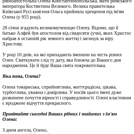
рівноапостольна Олена Константинопольська, мати римського
імператора Костянтина Великого. Велика правителька
Київської Русі княгиня Ольга прийняла хрещення під ім'ям
Олена (у 955 році).
28 січня згадують великомученицю Олену. Відомо, що її
батько Алфей був апостолом від сімдесяти (учні, яких Христос
набрав в останній рік земного життя) і загинув за віру
Христову.
У році 10 днів, на які припадають іменини на честь різних
Олен. Святкувати слід ту дату, яка ближча до Вашого дня
народження. Це й буде Ваша свята покровителька.
Яка вона, Олена?
Олена товариська, сприйнятлива, життєрадісна, цікава,
турботлива, уважна і довірлива. У носіїв цього імені дуже
розвинене почуття вірності і справедливості. Олені властивим
є вроджене відчуття прекрасного.
Привітайте сьогодні Ваших рідних і знайомих з ім'ям
Олена:
З днем ​​ангела, Олено,