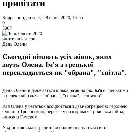
привітати
Корреспондент.net, 28 січня 2020, 15:55
0
5067
Фото: prelest.com
День Олени
Сьогодні вітають усіх жінок, яких
звуть Олена. Ім'я з грецької
перекладається як "обрана", "світла".
День Олени відзначається кілька разів на рік. Ім'я є грецьким і
в перекладі означає "обрана", "світла", "сонячна".
Ім'я Олена у багатьох асоціюється з давньогрецькою героїнею
Оленою Троянською, через яку розгорілася Троянська війна,
описана Гомером.
У християнській традиції особливо шанується свята