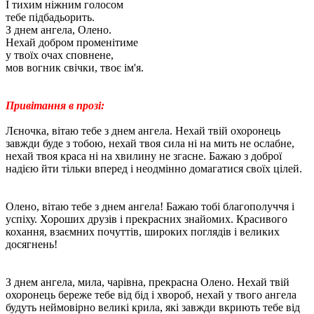
І тихим ніжним голосом
тебе підбадьорить.
З днем ​​ангела, Олено.
Нехай добром променітиме
у твоїх очах сповнене,
мов вогник свічки, твоє ім'я.
Привітання в прозі:
Лєночка, вітаю тебе з днем ангела. Нехай твій охоронець
завжди буде з тобою, нехай твоя сила ні на мить не ослабне,
нехай твоя краса ні на хвилину не згасне. Бажаю з доброї
надією йти тільки вперед і неодмінно домагатися своїх цілей.
Олено, вітаю тебе з днем ​​ангела! Бажаю тобі благополуччя і
успіху. Хороших друзів і прекрасних знайомих. Красивого
кохання, взаємних почуттів, широких поглядів і великих
досягнень!
З днем ангела, мила, чарівна, прекрасна Олено. Нехай твій
охоронець береже тебе від бід і хвороб, нехай у твого ангела
будуть неймовірно великі крила, які завжди вкриють тебе від