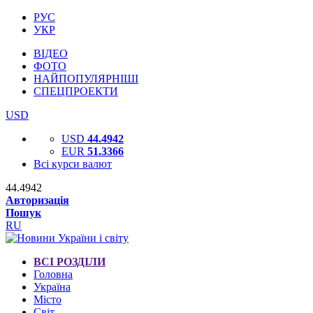
РУС
УКР
ВІДЕО
ФОТО
НАЙПОПУЛЯРНІШІ
СПЕЦПРОЕКТИ
USD
USD
44.4942
EUR
51.3366
Всі курси валют
44.4942
Авторизація
Пошук
RU
ВСІ РОЗДІЛИ
Головна
Україна
Місто
Світ