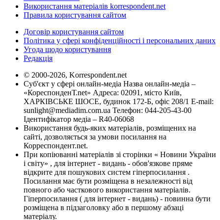
Використання матеріалів korrespondent.net
Правила користування сайтом
Договір користування сайтом
Політика у сфері конфіденційності і персональних даних
Угода щодо користування
Редакція
© 2000-2026, Korrespondent.net
Суб'єкт у сфері онлайн-медіа Назва онлайн-медіа –
«КореспонденТ.net» Адреса: 02091, місто Київ,
ХАРКІВСЬКЕ ШОСЕ, будинок 172-Б, офіс 208/1 E-mail:
sunlight@mediadim.com.ua
Телефон: 044-205-43-00
Ідентифікатор медіа – R40-06068
Використання будь-яких матеріалів, розміщених на
сайті, дозволяється за умови посилання на
Корреспондент.net.
При копіюванні матеріалів зі сторінки « Новини України
і світу» , для інтернет - видань - обов'язкове пряме
відкрите для пошукових систем гіперпосилання .
Посилання має бути розміщена в незалежності від
повного або часткового використання матеріалів.
Гіперпосилання ( для інтернет - видань) - повинна бути
розміщена в підзаголовку або в першому абзаці
матеріалу.