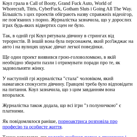
Коул грала в Call of Booty, Grand Fuck Auto, World of
Whorecraft, Titris, CyberFuck, Gotham Sluts і Going All The Way.
Більшість з цих проектів обіграють назву справжніх відеоігор,
не пов'язаних з порно. Журналістка зазначила, що у дорослих
іграх будь-яких відвертих сцен не було.
Так, в одній грі Коул рятувала дівчину в стрингах від
терористів. В іншій вона була персонажем, який роз'їжджає на
авто і на вулицях шукає дівчат легкої поведінки.
Ще один проект виявився грою-головоломкою, в якій
необхідно збирати пазли і отримувати поради про те, як
задовольняти жінку.
У наступній грі журналістка "стала" чоловіком, який
намагався спокусити дівчину. Гравцеві треба було відповідати
на питання. Коул зазначила, що з цим завданням вона
впоралася.
Журналістка також додала, що всі ігри "з полуничкою" є
платними.
Як повідомлялося раніше,
порноактриса розповіла про
професію та особисте життя
.