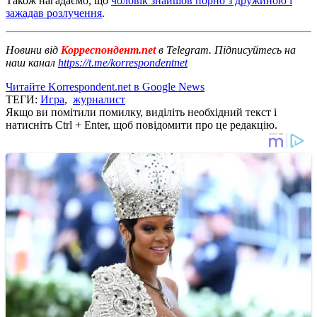
Також нагадаємо, що
чоловік знайшов порно з дружиною і
зажадав розлучення
.
Новини від
Корреспондент.net
в Telegram. Підписуйтесь на
наш канал
https://t.me/korrespondentnet
Читайте Korrespondent.net в Google News
ТЕГИ:
Игра
,
журналист
Якщо ви помітили помилку, виділіть необхідний текст і
натисніть Ctrl + Enter, щоб повідомити про це редакцію.