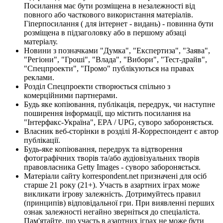
Посилання має бути розміщена в незалежності від
повного або часткового використання матеріалів.
Гіперпосилання ( для інтернет - видань) - повинна бути
розміщена в підзаголовку або в першому абзаці
матеріалу.
Новини з позначками "Думка", "Експертиза", "Заява",
"Регіони", "Гроші", "Влада", "Вибори", "Тест-драйв",
"Спецпроекти", "Промо" публікуються на правах
реклами.
Розділ Спецпроекти створюється спільно з
комерційними партнерами.
Будь яке копіювання, публікація, передрук, чи наступне
поширення інформації, що містить посилання на
"Інтерфакс-Україна", EPA / UPG, суворо забороняється.
Власник веб-сторінки в розділі Я-Корреспондент є автор
публікації.
Будь-яке копіювання, передрук та відтворення
фотографічних творів та/або аудіовізуальних творів
правовласника Getty Images - суворо забороняється.
Матеріали сайту korrespondent.net призначені для осіб
старше 21 року (21+). Участь в азартних іграх може
викликати ігрову залежність. Дотримуйтесь правил
(принципів) відповідальної гри. При виявленні перших
ознак залежності негайно зверніться до спеціаліста.
Пам'ятайте, що участь в азартних іграх не може бути