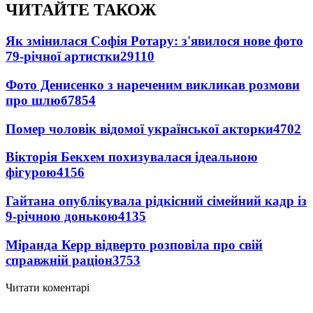
ЧИТАЙТЕ ТАКОЖ
Як змінилася Софія Ротару: з'явилося нове фото
79-річної артистки
29110
Фото Денисенко з нареченим викликав розмови
про шлюб
7854
Помер чоловік відомої української акторки
4702
Вікторія Бекхем похизувалася ідеальною
фігурою
4156
Гайтана опублікувала рідкісний сімейний кадр із
9-річною донькою
4135
Міранда Керр відверто розповіла про свій
справжній раціон
3753
Читати коментарі