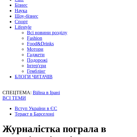
Бізнес
Наука
Шоу-бізнес
Спорт
Lifestyle
Всі новини розділу
Fashion
Food&Drinks
Мотори
Гаджети
Подорожі
Інтер'єри
Гемблінг
БЛОГИ ЧИТАЧІВ
СПЕЦТЕМА:
Війна в Ірані
ВСІ ТЕМИ
Вступ України в ЄС
Теракт в Барселоні
Журналістка пограла в