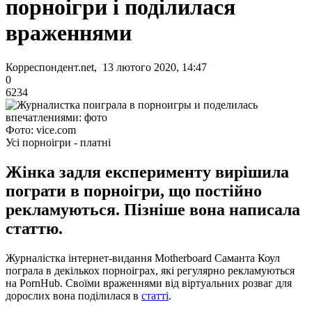
порноігри і поділилася
враженнями
Корреспондент.net, 13 лютого 2020, 14:47
0
6234
Фото: vice.com
Усі порноігри - платні
Жінка задля експерименту вирішила
пограти в порноігри, що постійно
рекламуються. Пізніше вона написала
статтю.
Журналістка інтернет-видання Motherboard Саманта Коул
пограла в декількох порноіграх, які регулярно рекламуються
на PornHub. Своїми враженнями від віртуальних розваг для
дорослих вона поділилася в
статті
.