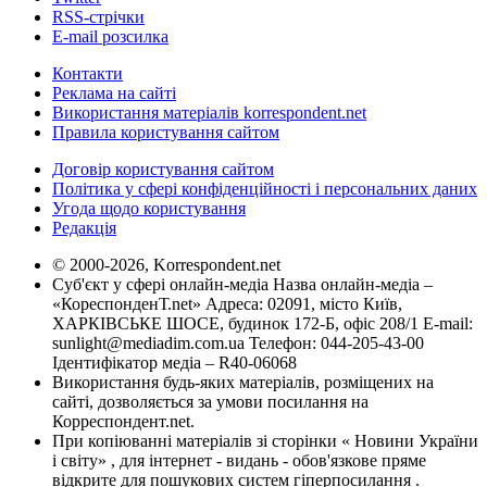
RSS-стрічки
E-mail розсилка
Контакти
Реклама на сайті
Використання матеріалів korrespondent.net
Правила користування сайтом
Договір користування сайтом
Політика у сфері конфіденційності і персональних даних
Угода щодо користування
Редакція
© 2000-2026, Korrespondent.net
Суб'єкт у сфері онлайн-медіа Назва онлайн-медіа –
«КореспонденТ.net» Адреса: 02091, місто Київ,
ХАРКІВСЬКЕ ШОСЕ, будинок 172-Б, офіс 208/1 E-mail:
sunlight@mediadim.com.ua
Телефон: 044-205-43-00
Ідентифікатор медіа – R40-06068
Використання будь-яких матеріалів, розміщених на
сайті, дозволяється за умови посилання на
Корреспондент.net.
При копіюванні матеріалів зі сторінки « Новини України
і світу» , для інтернет - видань - обов'язкове пряме
відкрите для пошукових систем гіперпосилання .