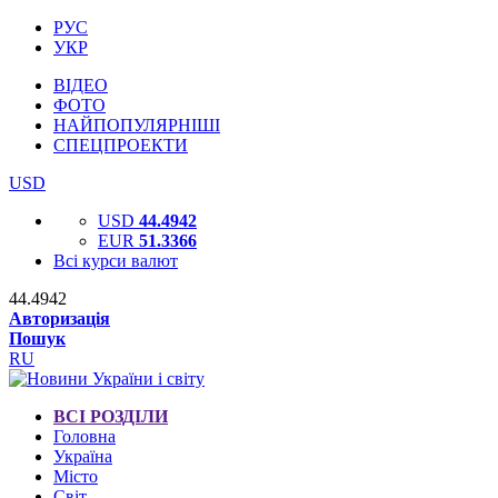
РУС
УКР
ВІДЕО
ФОТО
НАЙПОПУЛЯРНІШІ
СПЕЦПРОЕКТИ
USD
USD
44.4942
EUR
51.3366
Всі курси валют
44.4942
Авторизація
Пошук
RU
ВСІ РОЗДІЛИ
Головна
Україна
Місто
Світ