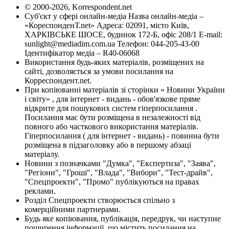
© 2000-2026, Korrespondent.net
Суб'єкт у сфері онлайн-медіа Назва онлайн-медіа –
«КореспонденТ.net» Адреса: 02091, місто Київ,
ХАРКІВСЬКЕ ШОСЕ, будинок 172-Б, офіс 208/1 E-mail:
sunlight@mediadim.com.ua
Телефон: 044-205-43-00
Ідентифікатор медіа – R40-06068
Використання будь-яких матеріалів, розміщених на
сайті, дозволяється за умови посилання на
Корреспондент.net.
При копіюванні матеріалів зі сторінки « Новини України
і світу» , для інтернет - видань - обов'язкове пряме
відкрите для пошукових систем гіперпосилання .
Посилання має бути розміщена в незалежності від
повного або часткового використання матеріалів.
Гіперпосилання ( для інтернет - видань) - повинна бути
розміщена в підзаголовку або в першому абзаці
матеріалу.
Новини з позначками "Думка", "Експертиза", "Заява",
"Регіони", "Гроші", "Влада", "Вибори", "Тест-драйв",
"Спецпроекти", "Промо" публікуються на правах
реклами.
Розділ Спецпроекти створюється спільно з
комерційними партнерами.
Будь яке копіювання, публікація, передрук, чи наступне
поширення інформації, що містить посилання на