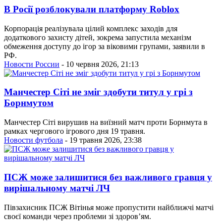
В Росії розблокували платформу Roblox
Корпорація реалізувала цілий комплекс заходів для
додаткового захисту дітей, зокрема запустила механізм
обмеження доступу до ігор за віковими групами, заявили в
РФ.
Новости России
- 10 червня 2026, 21:13
Манчестер Сіті не зміг здобути титул у грі з
Борнмутом
Манчестер Сіті вирушив на виїзний матч проти Борнмута в
рамках чергового ігрового дня 19 травня.
Новости футбола
- 19 травня 2026, 23:38
ПСЖ може залишитися без важливого гравця у
вирішальному матчі ЛЧ
Півзахисник ПСЖ Вітінья може пропустити найближчі матчі
своєї команди через проблеми зі здоров’ям.