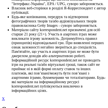
"Інтерфакс-Україна", EPA / UPG, суворо забороняється.
Власник веб-сторінки в розділі Я-Корреспондент є автор
публікації.
Будь-яке копіювання, передрук та відтворення
фотографічних творів та/або аудіовізуальних творів
правовласника Getty Images - суворо забороняється.
Матеріали сайту korrespondent.net призначені для осіб
старше 21 року (21+). Участь в азартних іграх може
викликати ігрову залежність. Дотримуйтесь правил
(принципів) відповідальної гри. При виявленні перших
ознак залежності негайно зверніться до спеціаліста.
Пам'ятайте, що участь в азартних іграх не може бути
джерелом доходів або альтернативою роботі.
Інформаційний ресурс korrespondent.net не проводить
ігри на реальні та/або віртуальні гроші, також сайт не
приймає ні в якій формі оплату ставок та інших
платежів, які пов’язані/можуть бути пов’язані з
азартними іграми, букмекерами чи тоталізаторами. Будь-
які матеріали на інформаційному ресурсі
korrespondent.net публікуються виключно в
інформаційних цілях.
X